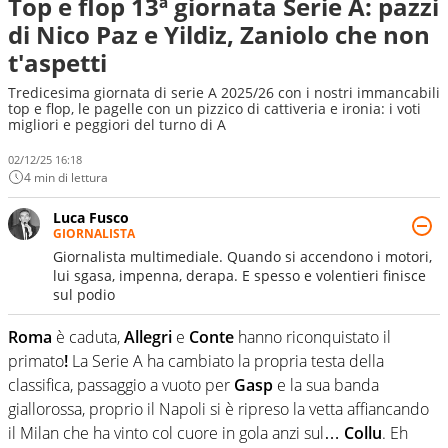
Top e flop 13ª giornata Serie A: pazzi
di Nico Paz e Yildiz, Zaniolo che non
t'aspetti
Tredicesima giornata di serie A 2025/26 con i nostri immancabili
top e flop, le pagelle con un pizzico di cattiveria e ironia: i voti
migliori e peggiori del turno di A
02/12/25 16:18
4 min di lettura
Luca Fusco
GIORNALISTA
Giornalista multimediale. Quando si accendono i motori,
lui sgasa, impenna, derapa. E spesso e volentieri finisce
sul podio
Roma
è caduta,
Allegri
e
Conte
hanno riconquistato il
primato
!
La Serie A ha cambiato la propria testa della
classifica, passaggio a vuoto per
Gasp
e la sua banda
giallorossa, proprio il Napoli si è ripreso la vetta affiancando
il Milan che ha vinto col cuore in gola anzi sul…
Collu
. Eh