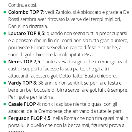
Continua così.
Colombo TOP 7
: vedi Zaniolo, si è sbloccato e grazie a De
Rossi sembra aver ritrovato la verve dei tempi migliori,
Danielino ringrazia.
Lautaro TOP 8,5:
quando non segna tutti a preoccuparsi
e a pensare che in fin dei conti non sia tutto gran puntero,
poi invece El Toro si sveglia e carica difese e critiche, a
suon di gol. Chiedere la malcapitato Pisa.
Neres TOP 7,5
: Conte aveva bisogno che in emergenza il
cast di supporto facesse la sua parte, che gli altri
attaccanti facessero gol. Detto, fatto. Basta chiedere.
Vardy TOP 8
: 38 anni e non sentirli, se per fare festa e
bere un bel boccale di birra serve fare gol, lui c’è sempre.
Per i gol e per la birra.
Casale FLOP 4
: non ci capisce niente o quasi con gli
attaccati della Cremonese che arrivano da tutte le parti.
Ferguson FLOP 4,5
: nella Roma che non tira quasi mai in
porta lui è quello che non la becca mai, figurarsi prova a