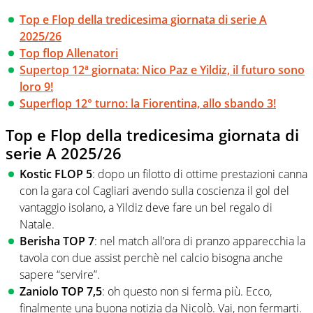
Top e Flop della tredicesima giornata di serie A
2025/26
Top flop Allenatori
Supertop 12ª giornata: Nico Paz e Yildiz, il futuro sono
loro 9!
Superflop 12° turno: la Fiorentina, allo sbando 3!
Top e Flop della tredicesima giornata di
serie A 2025/26
Kostic FLOP 5
: dopo un filotto di ottime prestazioni canna
con la gara col Cagliari avendo sulla coscienza il gol del
vantaggio isolano, a Yildiz deve fare un bel regalo di
Natale.
Berisha TOP 7
: nel match all’ora di pranzo apparecchia la
tavola con due assist perchè nel calcio bisogna anche
sapere “servire”.
Zaniolo TOP 7,5
: oh questo non si ferma più. Ecco,
finalmente una buona notizia da Nicolò. Vai, non fermarti.