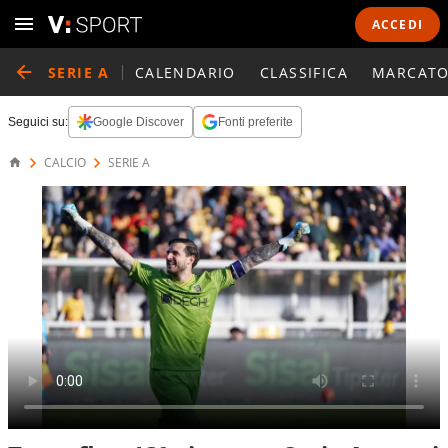
ACCEDI
SERIE A
CALENDARIO
CLASSIFICA
MARCATO
Seguici su:
Google Discover
Fonti preferite
CALCIO
SERIE A