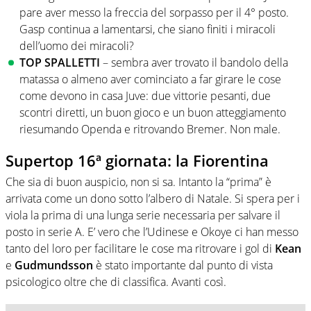
pare aver messo la freccia del sorpasso per il 4° posto.
Gasp continua a lamentarsi, che siano finiti i miracoli
dell’uomo dei miracoli?
TOP SPALLETTI
– sembra aver trovato il bandolo della
matassa o almeno aver cominciato a far girare le cose
come devono in casa Juve: due vittorie pesanti, due
scontri diretti, un buon gioco e un buon atteggiamento
riesumando Openda e ritrovando Bremer. Non male.
Supertop 16ª giornata: la Fiorentina
Che sia di buon auspicio, non si sa. Intanto la “prima” è
arrivata come un dono sotto l’albero di Natale. Si spera per i
viola la prima di una lunga serie necessaria per salvare il
posto in serie A. E’ vero che l’Udinese e Okoye ci han messo
tanto del loro per facilitare le cose ma ritrovare i gol di
Kean
e
Gudmundsson
è stato importante dal punto di vista
psicologico oltre che di classifica. Avanti così.