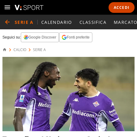
ACCEDI
SERIE A
CALENDARIO
CLASSIFICA
MARCATO
Seguici su:
Google Discover
Fonti preferite
CALCIO
SERIE A