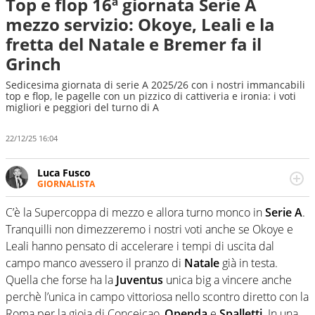
Top e flop 16ª giornata Serie A
mezzo servizio: Okoye, Leali e la
fretta del Natale e Bremer fa il
Grinch
Sedicesima giornata di serie A 2025/26 con i nostri immancabili
top e flop, le pagelle con un pizzico di cattiveria e ironia: i voti
migliori e peggiori del turno di A
22/12/25 16:04
Luca Fusco
GIORNALISTA
Giornalista multimediale. Quando si accendono i motori,
lui sgasa, impenna, derapa. E spesso e volentieri finisce
C’è la Supercoppa di mezzo e allora turno monco in
Serie A
.
sul podio
Tranquilli non dimezzeremo i nostri voti anche se Okoye e
Leali hanno pensato di accelerare i tempi di uscita dal
campo manco avessero il pranzo di
Natale
già in testa.
Quella che forse ha la
Juventus
unica big a vincere anche
perchè l’unica in campo vittoriosa nello scontro diretto con la
Roma per la gioia di Conceicao,
Openda
e
Spalletti
. In una