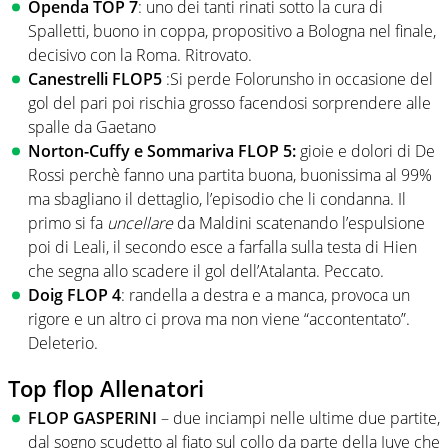
Openda TOP 7
: uno dei tanti rinati sotto la cura di
Spalletti, buono in coppa, propositivo a Bologna nel finale,
decisivo con la Roma. Ritrovato.
Canestrelli FLOP5
:Si perde Folorunsho in occasione del
gol del pari poi rischia grosso facendosi sorprendere alle
spalle da Gaetano
Norton-Cuffy e Sommariva FLOP 5:
gioie e dolori di De
Rossi perchè fanno una partita buona, buonissima al 99%
ma sbagliano il dettaglio, l’episodio che li condanna. Il
primo si fa
uncellare
da Maldini scatenando l’espulsione
poi di Leali, il secondo esce a farfalla sulla testa di Hien
che segna allo scadere il gol dell’Atalanta. Peccato.
Doig FLOP 4
: randella a destra e a manca, provoca un
rigore e un altro ci prova ma non viene “accontentato”.
Deleterio.
Top flop Allenatori
FLOP GASPERINI
– due inciampi nelle ultime due partite,
dal sogno scudetto al fiato sul collo da parte della Juve che