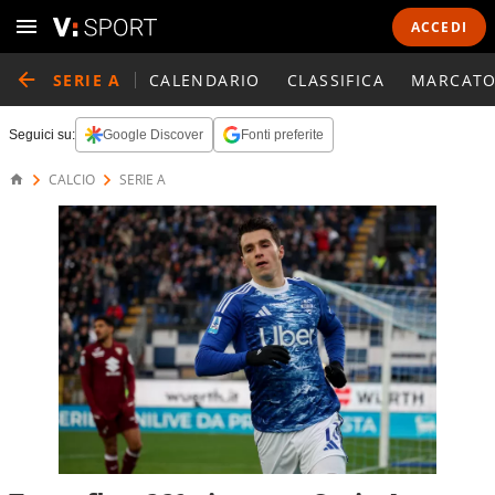
ACCEDI
SERIE A
CALENDARIO
CLASSIFICA
MARCATO
Seguici su:
Google Discover
Fonti preferite
CALCIO
SERIE A