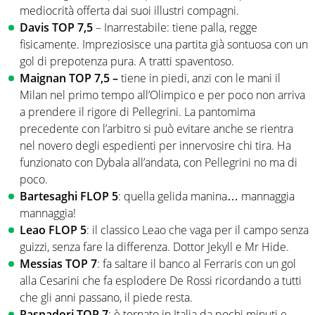
mediocrità offerta dai suoi illustri compagni.
Davis TOP 7,5
– Inarrestabile: tiene palla, regge
fisicamente. Impreziosisce una partita già sontuosa con un
gol di prepotenza pura. A tratti spaventoso.
Maignan TOP 7,5 –
tiene in piedi, anzi con le mani il
Milan nel primo tempo all’Olimpico e per poco non arriva
a prendere il rigore di Pellegrini. La pantomima
precedente con l’arbitro si può evitare anche se rientra
nel novero degli espedienti per innervosire chi tira. Ha
funzionato con Dybala all’andata, con Pellegrini no ma di
poco.
Bartesaghi FLOP 5
: quella gelida manina… mannaggia
mannaggia!
Leao FLOP 5
: il classico Leao che vaga per il campo senza
guizzi, senza fare la differenza. Dottor Jekyll e Mr Hide.
Messias TOP 7
: fa saltare il banco al Ferraris con un gol
alla Cesarini che fa esplodere De Rossi ricordando a tutti
che gli anni passano, il piede resta.
Raspadori TOP 7
: è tornato in Italia da pochi minuti e