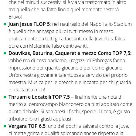
che nei minuti successivi si è via via trasformato in altro
ma quello che ha fatto fino a quel momento resterà.
Bravo!
Juan Jesus FLOP 5
: nel naufragio del Napoli allo Stadium
è quello che annaspa più di tutti messo in mezzo
praticamente da tutti gli attaccanti della Juventus, fatica
pure con McKennie falso centravanti.
Douvikas, Baturina, Caqueret e mezzo Como TOP 7,5:
vabbè ma di cosa parliamo, i ragazzi di Fabregas fanno
impressione per quanto giocano e per come giocano.
Un’orchestra giovane e talentuosa a servizio del proprio
maestra. Musica per le orecchie e incanto per chi guarda
e risultatisti muti!
Thruam e Locatelli TOP 7,5
– finalmente una nota di
merito al centrocampo bianconero da tutti additato come
punto debole. Si son presi i fischi, specie il Loca, è giusto
tributare loro i giusti applausi.
Vergara TOP 6,5
: uno dei pochi a salvarsi contro la Juve,
ci mette grinta e qualità spiccando anche rispetto alla