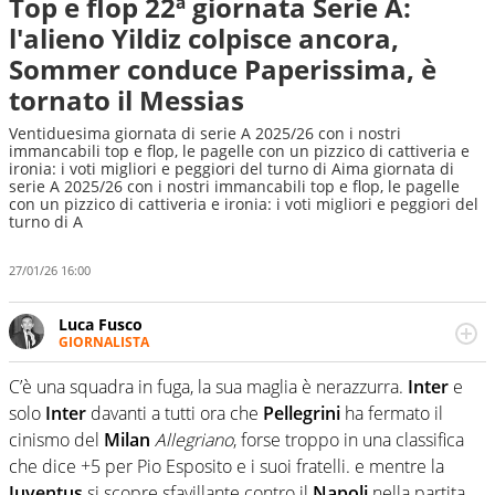
Top e flop 22ª giornata Serie A:
l'alieno Yildiz colpisce ancora,
Sommer conduce Paperissima, è
tornato il Messias
Ventiduesima giornata di serie A 2025/26 con i nostri
immancabili top e flop, le pagelle con un pizzico di cattiveria e
ironia: i voti migliori e peggiori del turno di Aima giornata di
serie A 2025/26 con i nostri immancabili top e flop, le pagelle
con un pizzico di cattiveria e ironia: i voti migliori e peggiori del
turno di A
27/01/26 16:00
Luca Fusco
GIORNALISTA
Giornalista multimediale. Quando si accendono i motori,
lui sgasa, impenna, derapa. E spesso e volentieri finisce
C’è una squadra in fuga, la sua maglia è nerazzurra.
Inter
e
sul podio
solo
Inter
davanti a tutti ora che
Pellegrini
ha fermato il
cinismo del
Milan
Allegriano
, forse troppo in una classifica
che dice +5 per Pio Esposito e i suoi fratelli. e mentre la
Juventus
si scopre sfavillante contro il
Napoli
nella partita