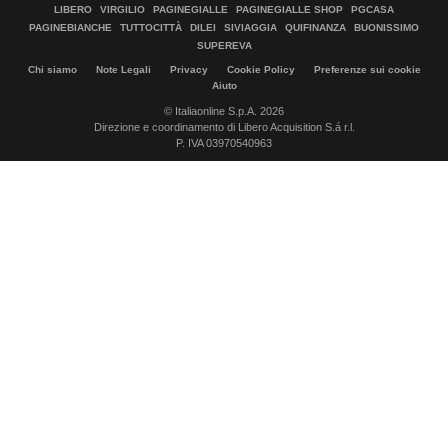
LIBERO
VIRGILIO
PAGINEGIALLE
PAGINEGIALLE SHOP
PGCASA
PAGINEBIANCHE
TUTTOCITTÀ
DILEI
SIVIAGGIA
QUIFINANZA
BUONISSIMO
SUPEREVA
Chi siamo
Note Legali
Privacy
Cookie Policy
Preferenze sui cookie
Aiuto
© Italiaonline S.p.A. 2026
Direzione e coordinamento di Libero Acquisition S.á r.l.
P. IVA 03970540963