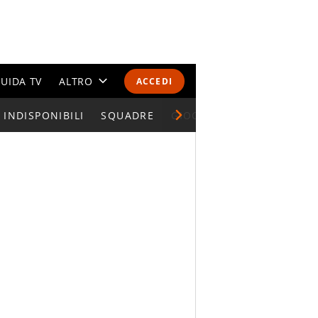
UIDA TV
ALTRO
ACCEDI
INDISPONIBILI
CALENDARI E CLASSIFICHE
SQUADRE
GIOCATORI SERIE A
ALTRI SPORT
MONDIALI 2026
OLIMPIADI
GOSSIP
LIFESTYLE