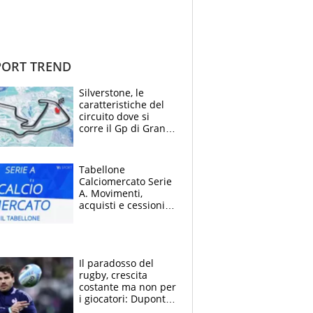
ORT TREND
Silverstone, le
caratteristiche del
circuito dove si
corre il Gp di Gran
Bretagna del
Motomondiale
Tabellone
Calciomercato Serie
A. Movimenti,
acquisti e cessioni:
estate 2026-27
Il paradosso del
rugby, crescita
costante ma non per
i giocatori: Dupont
(il più pagato al