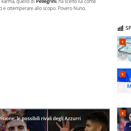
Il karma, quello di
Pellegrini
, ha scelto lui come
ito e ottemperare allo scopo. Povero Nuno.
SP
nsione: le possibili rivali degli Azzurri