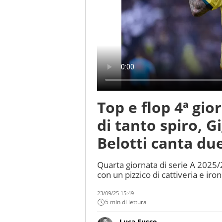
Top e flop 4ª gio
di tanto spiro, G
Belotti canta du
Quarta giornata di serie A 2025/2
con un pizzico di cattiveria e iron
23/09/25 15:49
5 min di lettura
Luca Fusco