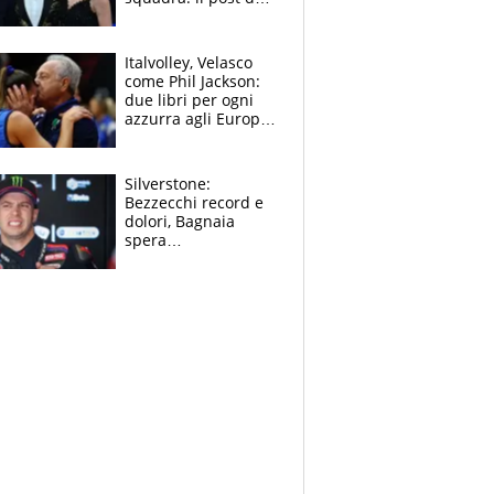
figlio di Amadeus e
Sanremo sullo
sfondo
Italvolley, Velasco
come Phil Jackson:
due libri per ogni
azzurra agli Europei.
Quello per Sylla è
“geniale”
Silverstone:
Bezzecchi record e
dolori, Bagnaia
spera
nell'antidolorifico,
Marquez si tira fuori
e vota Aprilia