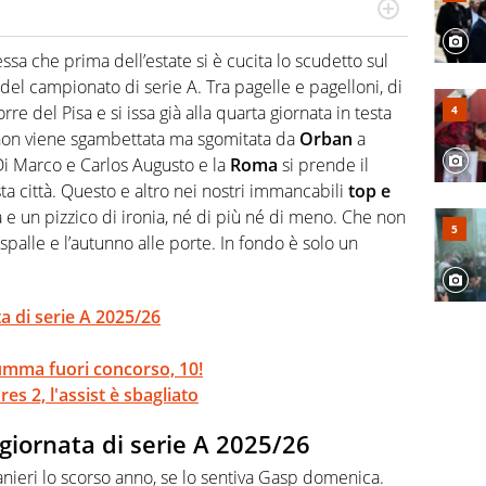
do si accendono i motori, lui sgasa, impenna, derapa. E
podio
ssa che prima dell’estate si è cucita lo scudetto sul
 del campionato di serie A. Tra pagelle e pagelloni, di
rre del Pisa e si issa già alla quarta giornata in testa
on viene sgambettata ma sgomitata da
Orban
a
Di Marco e Carlos Augusto e la
Roma
si prende il
ta città. Questo e altro nei nostri immancabili
top e
a e un pizzico di ironia, né di più né di meno. Che non
 spalle e l’autunno alle porte. In fondo è solo un
a di serie A 2025/26
umma fuori concorso, 10!
s 2, l'assist è sbagliato
 giornata di serie A 2025/26
Ranieri lo scorso anno, se lo sentiva Gasp domenica.