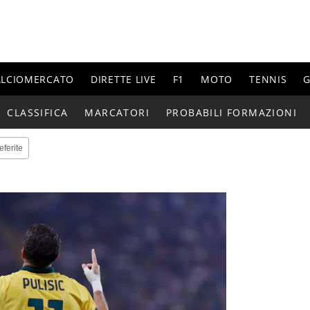
ALCIOMERCATO
DIRETTE LIVE
F1
MOTO
TENNIS
G
CLASSIFICA
MARCATORI
PROBABILI FORMAZIONI
eferite