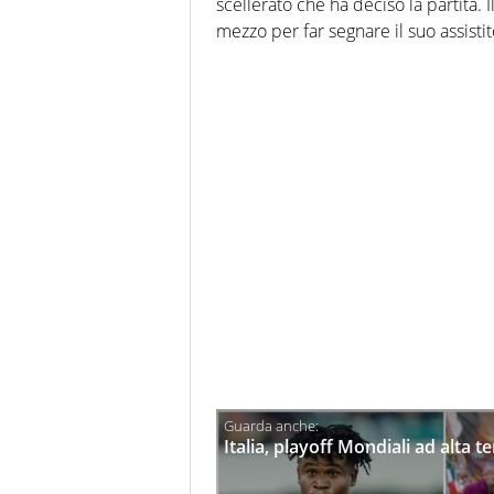
scellerato che ha deciso la partita. 
mezzo per far segnare il suo assist
Italia, playoff Mondiali ad alta te