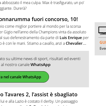
ha abbozzato il mea culpa. Max è trasfigurato, un po’
ggiante. Durerà?
Donnarumma fuori concorso, 10!
emio come miglior portiere al mondo per la scorsa
er Gigio nell’anno della Champions vinta da assoluto
al suo defenestramento da parte di
Luis Enrique
per
GUI
 è con le mani. Stiamo a cavallo, anzi a
Chevalier
…
Even
o su ultime news di sport, risultati ed eventi
ti al nostro canale
WhatsApp
ra nel canale WhatsApp
 Tavares 2, l’assist è sbagliato
a lui e alla Lazio è costato il derby. Un passaggio