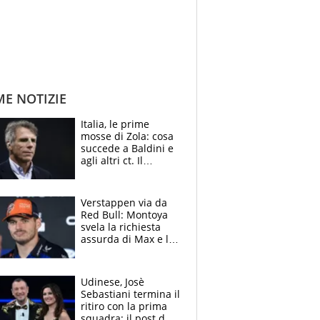
ME NOTIZIE
Italia, le prime
mosse di Zola: cosa
succede a Baldini e
agli altri ct. Il
Borussia tenta un
altro sgarbo agli
azzurri
Verstappen via da
Red Bull: Montoya
svela la richiesta
assurda di Max e lo
avverte: “Sicuro
Mercedes e
McLaren siano
Udinese, Josè
meglio?”
Sebastiani termina il
ritiro con la prima
squadra: il post del