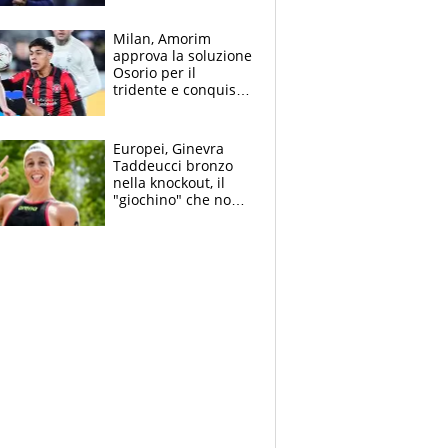
mondo) guadagna
solo 1,4 milioni
Milan, Amorim
all'anno
approva la soluzione
Osorio per il
tridente e conquista
Jashari: la frecciata
dello svizzero all'ex
Allegri
Europei, Ginevra
Taddeucci bronzo
nella knockout, il
"giochino" che non
le piace: "La Senna?
Oggi era pulita"