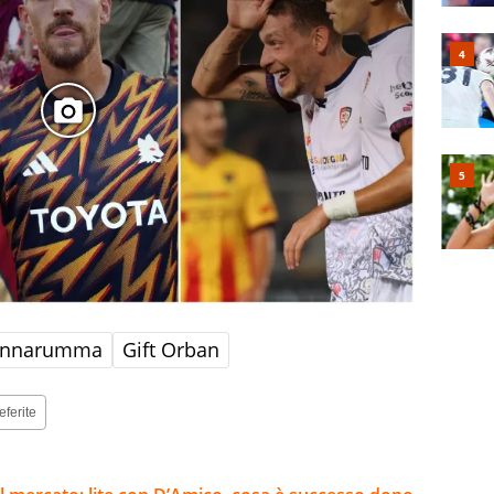
Donnarumma
Gift Orban
eferite