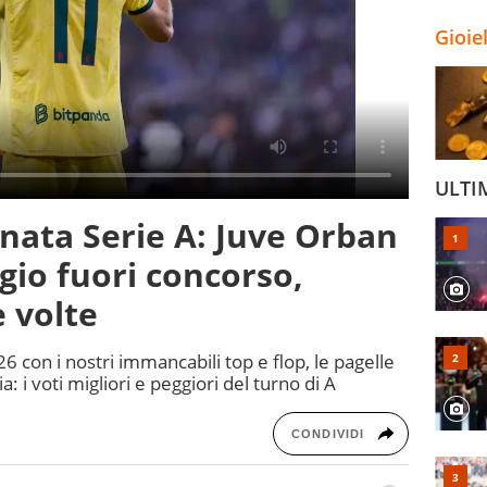
Gioie
ULTI
rnata Serie A: Juve Orban
igio fuori concorso,
e volte
6 con i nostri immancabili top e flop, le pagelle
ia: i voti migliori e peggiori del turno di A
CONDIVIDI