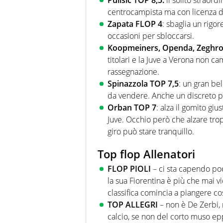
centrocampista ma con licenza di
Zapata FLOP 4
: sbaglia un rigor
occasioni per sbloccarsi.
Koopmeiners, Openda, Zeghro
titolari e la Juve a Verona non c
rassegnazione.
Spinazzola TOP 7,5
: un gran bel
da vendere. Anche un discreto p
Orban TOP 7
: alza il gomito giu
Juve. Occhio però che alzare tro
giro può stare tranquillo.
Top flop Allenatori
FLOP PIOLI
– ci sta capendo poc
la sua Fiorentina è più che mai v
classifica comincia a piangere c
TOP ALLEGRI
– non è De Zerbi, 
calcio, se non del corto muso epp