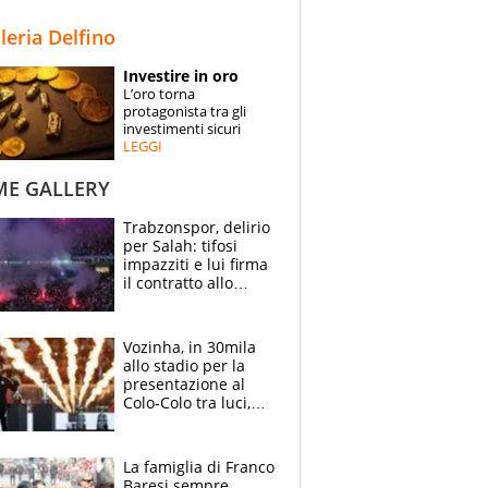
STORIE
lleria Delfino
SPECIALI
Investire in oro
L’oro torna
ESPERTI
protagonista tra gli
investimenti sicuri
LEGGI
CONTATTI
ME GALLERY
Trabzonspor, delirio
per Salah: tifosi
impazziti e lui firma
il contratto allo
stadio
Vozinha, in 30mila
allo stadio per la
presentazione al
Colo-Colo tra luci,
spettacolo, elicotteri
e paracadutisti
La famiglia di Franco
Baresi sempre