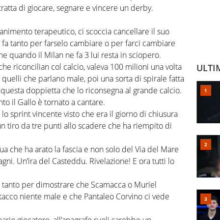
tratta di giocare, segnare e vincere un derby.
ccanimento terapeutico, ci scoccia cancellare il suo
 fa tanto per farselo cambiare o per farci cambiare
e quando il Milan ne fa 3 lui resta in sciopero.
che riconcilian col calcio, valeva 100 milioni una volta
ULTI
uelli che parlano male, poi una sorta di spirale fatta
a questa doppietta che lo riconsegna al grande calcio.
o il Gallo è tornato a cantare.
 lo sprint vincente visto che era il giorno di chiusura
un tiro da tre punti allo scadere che ha riempito di
qua che ha arato la fascia e non solo del Via del Mare
gni. Un’ira del Casteddu. Rivelazione! E ora tutti lo
a tanto per dimostrare che Scamacca o Muriel
 attacco niente male e che Pantaleo Corvino ci vede
inario giocatore, all’anagrafe ruoli sarebbe un