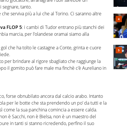
 segnare, tanto.
e che serviva più a lui che al Torino. Ci saranno altre
va FLOP 5
: i cambi di Tudor entrano più stanchi dei
ambia marcia, per l’olandese oramai siamo alla
 gol che ha tolto le castagne a Conte, grinta e cuore
iede.
sto per brindare al rigore sbagliato che raggiunge la
ppo il gomito può fare male ma finchè c’è Aureliano in
o, forse obnubilato ancora dal calcio arabo. Intanto
iola per le botte che sta prendendo un po’ da tutti e la
osì come la sua panchina comincia a essere calda.
non è Sacchi, non è Bielsa, non è un maestro del
ure in tanti si stanno ricredendo, perfino il suo