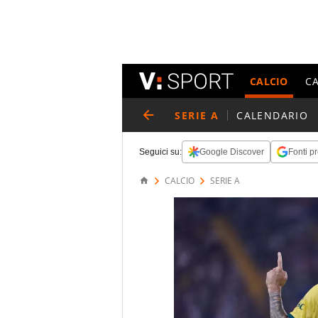
CALCIO
C
SERIE A
CALENDARIO
Seguici su:
Google Discover
Fonti pr
CALCIO
SERIE A