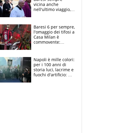
vicina anche
nell'ultimo viaggio,
la moglie Maura, i
figli e i suoi cari
circondati
Baresi 6 per sempre,
dall'affetto dei tifosi
l'omaggio dei tifosi a
Casa Milan è
commovente:
maglie, bandiere,
sciarpe, lacrime e
bigliettini
Napoli è mille colori:
per i 100 anni di
storia luci, lacrime e
fuochi d'artificio: De
Laurentiis salta al
coro anti-Juve