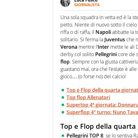
GIORNALISTA
Giornalista multimediale. Quan
spesso e volentieri finisce sul 
Una sola squadra in vetta ed è la ste
petto. Niente di nuovo sotto il cielo
riffa o di raffa, il
Napoli
abbatte la to
solitario. Si ferma la
Juventus
che n
Verona
mentre l’
Inter
mette le ali 
derby col solito
Pellegrini
core de s
flop
. Sempre con la giusta cattiveri
guastano mai, ora che l’estate è alle
gioco… (o forse no) del calcio!
Top e Flop della quarta giornat
Top flop Allenatori
Supertop 4ª giornata: Donnar
Superflop 4° turno: Nuno Tavare
Top e Flop della quarta
Pellegrini TOP 8
: se lo sentiva 