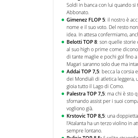
Soldi in banca con lui quando si 
Abbonato.
Gimenez FLOP 5
: il nostro è a
nome e il suo voto. Del resto non
idea. In attesa confermiamo, anch
Belotti TOP 8
: son quelle storie 
al suo high o prime come dicono q
di tante maglie e pochi gol fino 
Magari saranno solo due ma intant
Addai TOP 7,5
: becca la corsia e
dei Mondiali di atletica leggera, 
gioia tutto il Lago di Como.
Palestra TOP 7,5
: ma chi è sto 
sfornando assist per i suoi compa
vogliono già.
Krstovic TOP 8,5
: una doppiett
l’Atalanta ha un terzo violino in
sempre lontano.
Pulisic TOP 8,5:
il solito straord