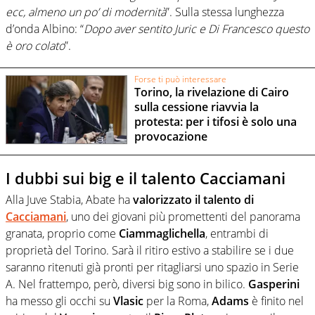
ecc, almeno un po’ di modernità
”. Sulla stessa lunghezza
d’onda Albino: “
Dopo aver sentito Juric e Di Francesco questo
è oro colato
”.
Forse ti può interessare
Torino, la rivelazione di Cairo
sulla cessione riavvia la
protesta: per i tifosi è solo una
provocazione
I dubbi sui big e il talento Cacciamani
Alla Juve Stabia, Abate ha
valorizzato il talento di
Cacciamani
, uno dei giovani più promettenti del panorama
granata, proprio come
Ciammaglichella
, entrambi di
proprietà del Torino. Sarà il ritiro estivo a stabilire se i due
saranno ritenuti già pronti per ritagliarsi uno spazio in Serie
A. Nel frattempo, però, diversi big sono in bilico.
Gasperini
ha messo gli occhi su
Vlasic
per la Roma,
Adams
è finito nel