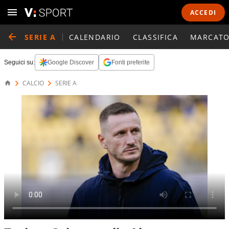
ACCEDI
SERIE A
CALENDARIO
CLASSIFICA
MARCATO
Seguici su:
Google Discover
Fonti preferite
CALCIO
SERIE A