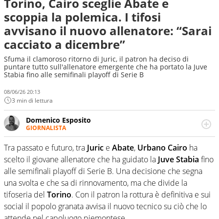
Torino, Cairo sceglie Abate e
scoppia la polemica. I tifosi
avvisano il nuovo allenatore: “Sarai
cacciato a dicembre”
Sfuma il clamoroso ritorno di Juric, il patron ha deciso di
puntare tutto sull'allenatore emergente che ha portato la Juve
Stabia fino alle semifinali playoff di Serie B
08/06/26 20:13
3 min di lettura
Domenico Esposito
GIORNALISTA
Da vent’anni in campo e sul campo per vivere ogni evento
in tutte le sue sfaccettature. Passione smisurata per il
Tra passato e futuro, tra
Juric
e
Abate
,
Urbano Cairo
ha
calcio e per la sfera di cuoio. Il pallone è una cosa
scelto il giovane allenatore che ha guidato la
Juve Stabia
fino
serissima, guai a dirgli di no
alle semifinali playoff di Serie B. Una decisione che segna
una svolta e che sa di rinnovamento, ma che divide la
tifoseria del
Torino
. Con il patron la rottura è definitiva e sui
social il popolo granata avvisa il nuovo tecnico su ciò che lo
attende nel capoluogo piemontese.