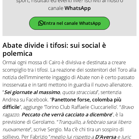
sport, risultati ed eventi live? Iscriviti al nostro
canale
WhatsApp
Entra nel canale WhatsApp
Abate divide i tifosi: sui social è
polemica
Ormai ogni mossa di Cairo è divisiva e destinata a creare
scompiglio tra i tifosi. La reazione dei sostenitori del Toro alla
notizia dell’imminente ingaggio di Abate non è certo passato
inosservata e in tanti mettono in guardia il nuovo allenatore.
“
Sei giornate al massimo
, quota stracciata
”, sentenzia
Andrea su Facebook. “
Panettone forse, colomba più
difficile
”, aggiunge ‘Torino Club Raffaele Ciuccariello’. “
Bravo
ragazzo.
Peccato che verrà cacciato a dicembre
”, è la
previsione di Gerolamo. “
Tranquillo, a febbraio sarai libero
nuovamente
”, scrive Sergio. Ma c’è chi tira un sospiro di
sollievo. Per Fabrizio “
meglio lui rispetto a
D’Aversa
e Juric