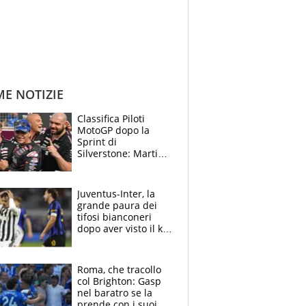
ME NOTIZIE
Classifica Piloti
MotoGP dopo la
Sprint di
Silverstone: Martin
sempre più leader,
Bezzecchi supera
Marquez
Juventus-Inter, la
grande paura dei
tifosi bianconeri
dopo aver visto il ko
nel derby d'Italia
Roma, che tracollo
col Brighton: Gasp
nel baratro se la
prende con i suoi