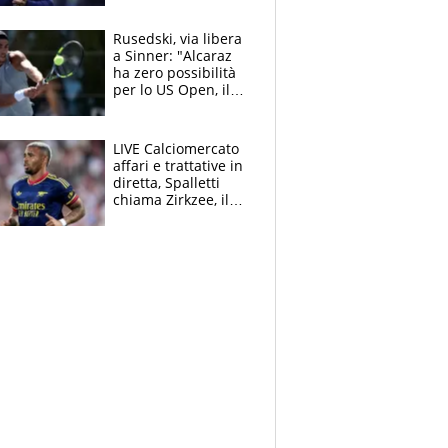
mondo) guadagna
solo 1,4 milioni
Rusedski, via libera
all'anno
a Sinner: "Alcaraz
ha zero possibilità
per lo US Open, il
2026 forse è gà
finito per lui"
LIVE Calciomercato
affari e trattative in
diretta, Spalletti
chiama Zirkzee, il
Milan valuta il
ritorno di Brahim
Diaz