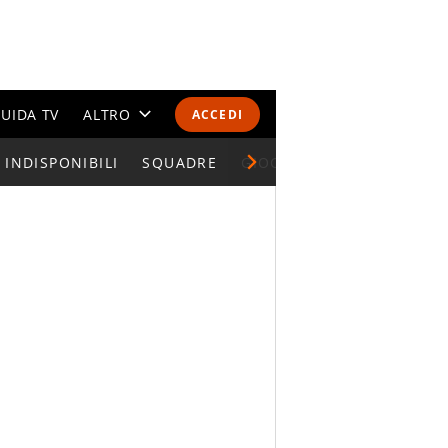
UIDA TV
ALTRO
ACCEDI
INDISPONIBILI
CALENDARI E CLASSIFICHE
SQUADRE
GIOCATORI SERIE A
ALTRI SPORT
MONDIALI 2026
OLIMPIADI
GOSSIP
LIFESTYLE