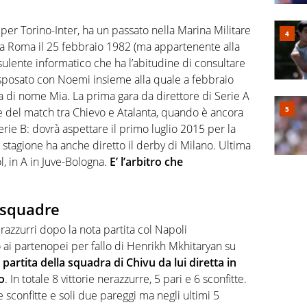
a per Torino-Inter, ha un passato nella Marina Militare
 a Roma il 25 febbraio 1982 (ma appartenente alla
sulente informatico che ha l’abitudine di consultare
 sposato con Noemi insieme alla quale a febbraio
 di nome Mia. La prima gara da direttore di Serie A
ne del match tra Chievo e Atalanta, quando è ancora
Serie B: dovrà aspettare il primo luglio 2015 per la
 stagione ha anche diretto il derby di Milano. Ultima
, in A in Juve-Bologna.
E’ l’arbitro che
 squadre
erazzurri dopo la nota partita col Napoli
o ai partenopei per fallo di Henrikh Mkhitaryan su
partita della squadra di Chivu da lui diretta in
o
. In totale 8 vittorie nerazzurre, 5 pari e 6 sconfitte.
te sconfitte e soli due pareggi ma negli ultimi 5