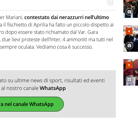
numerose manifestazioni sportive e collaborato con
, competenza, conoscenza e memoria storica. Si occupa
ter Mariani,
contestato dai nerazzurri nell’ultimo
il fischietto di Aprilia ha fatto un piccolo dispetto ai
tro dopo essere stato richiamato dal Var. Gara
e lievi proteste dell’Inter, 4 ammoniti ma tutti nel
one sempre oculata. Vediamo cosa è successo.
o su ultime news di sport, risultati ed eventi
ti al nostro canale
WhatsApp
ra nel canale WhatsApp