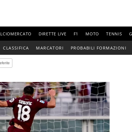
ALCIOMERCATO
DIRETTE LIVE
F1
MOTO
TENNIS
G
CLASSIFICA
MARCATORI
PROBABILI FORMAZIONI
eferite