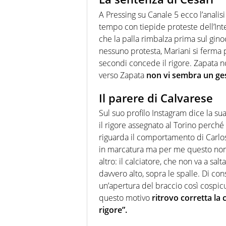
A Pressing su Canale 5 ecco l’analis
tempo con tiepide proteste dell’Int
che la palla rimbalza prima sul gino
nessuno protesta, Mariani si ferma
secondi concede il rigore. Zapata no
verso Zapata
non vi sembra un gest
Il parere di Calvarese
Sul suo profilo Instagram dice la su
il rigore assegnato al Torino perché
riguarda il comportamento di Carlos
in marcatura ma per me questo non 
altro: il calciatore, che non va a sal
davvero alto, sopra le spalle. Di c
un’apertura del braccio così cospicu
questo motivo
ritrovo corretta la
rigore”.