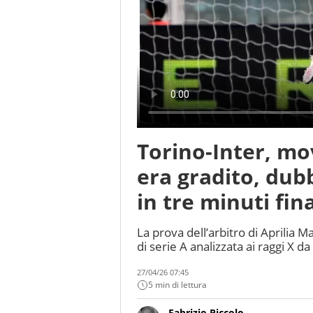
Torino-Inter, mo
era gradito, dub
in tre minuti fina
La prova dell’arbitro di Aprilia 
di serie A analizzata ai raggi X d
27/04/26 07:45
5 min di lettura
Fabrizio Piccolo