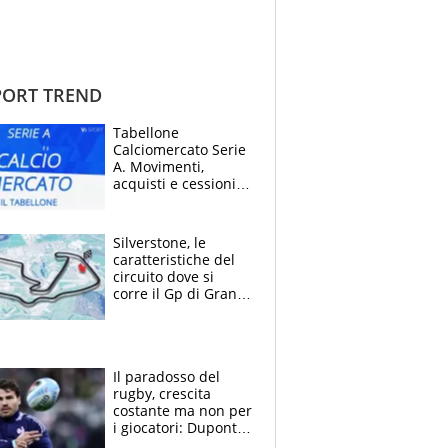
ORT TREND
Tabellone
Calciomercato Serie
A. Movimenti,
acquisti e cessioni:
estate 2026-27
Silverstone, le
caratteristiche del
circuito dove si
corre il Gp di Gran
Bretagna del
Motomondiale
Il paradosso del
rugby, crescita
costante ma non per
i giocatori: Dupont
(il più pagato al