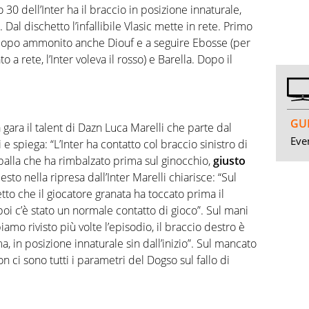
30 dell’Inter ha il braccio in posizione innaturale,
. Dal dischetto l’infallibile Vlasic mette in rete. Primo
to dopo ammonito anche Diouf e a seguire Ebosse (per
 a rete, l’Inter voleva il rosso) e Barella. Dopo il
GUI
 gara il talent di Dazn Luca Marelli che parte dal
Even
 e spiega: “L’Inter ha contatto col braccio sinistro di
palla che ha rimbalzato prima sul ginocchio,
giusto
iesto nella ripresa dall’Inter Marelli chiarisce: “Sul
to che il giocatore granata ha toccato prima il
poi c’è stato un normale contatto di gioco”. Sul mani
amo rivisto più volte l’episodio, il braccio destro è
, in posizione innaturale sin dall’inizio”. Sul mancato
n ci sono tutti i parametri del Dogso sul fallo di