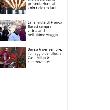
presentazione al
Colo-Colo tra luci,
spettacolo, elicotteri
e paracadutisti
La famiglia di Franco
Baresi sempre
vicina anche
nell'ultimo viaggio,
la moglie Maura, i
figli e i suoi cari
circondati
Baresi 6 per sempre,
dall'affetto dei tifosi
l'omaggio dei tifosi a
Casa Milan è
commovente:
maglie, bandiere,
sciarpe, lacrime e
bigliettini