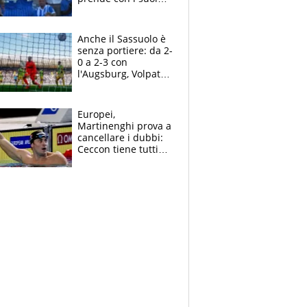
cambiando tutti
Anche il Sassuolo è
senza portiere: da 2-
0 a 2-3 con
l'Augsburg, Volpato
non basta, che
errori di Muric
Europei,
Martinenghi prova a
cancellare i dubbi:
Ceccon tiene tutti
col fiato sospeso.
Pellegrini punta su
Curtis