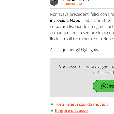
GIORNALISTA
Nella sua carriera ha seguito 
agenzie e testate. Esperienza
Non aveva precedenti felici con l’In
prevalentemente di calcio
incrocio a Napoli,
ed anche stavolta 
nerazzurri fischiando un rigore con
comunque tenuta sempre in pugno, du
finale (in soli tre minuti) e direzi
Clicca qui per gli highlights
Vuoi essere sempre aggiornat
live? Iscrivi
Ent
Toro-Inter, i casi da moviola
Il rigore discusso