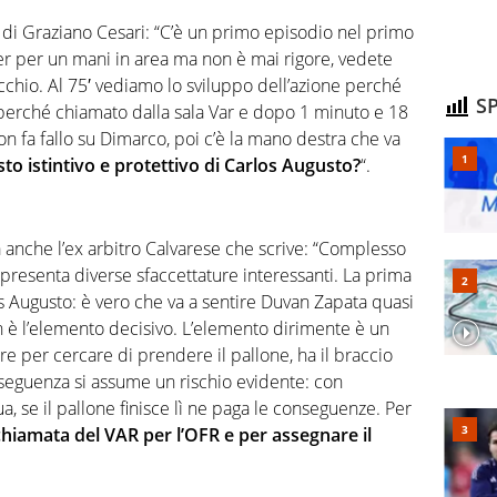
i di Graziano Cesari: “C’è un primo episodio nel primo
er per un mani in area ma non è mai rigore, vedete
cchio. Al 75′ vediamo lo sviluppo dell’azione perché
SP
 perché chiamato dalla sala Var e dopo 1 minuto e 18
n fa fallo su Dimarco, poi c’è la mano destra che va
o istintivo e protettivo di Carlos Augusto?
“.
a anche l’ex arbitro Calvarese che scrive: “Complesso
 presenta diverse sfaccettature interessanti. La prima
 Augusto: è vero che va a sentire Duvan Zapata quasi
è l’elemento decisivo. L’elemento dirimente è un
tare per cercare di prendere il pallone, ha il braccio
onseguenza si assume un rischio evidente: con
a, se il pallone finisce lì ne paga le conseguenze. Per
 chiamata del VAR per l’OFR e per assegnare il