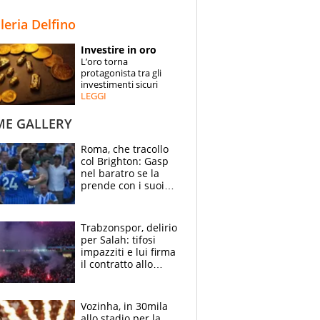
STORIE
lleria Delfino
SPECIALI
Investire in oro
L’oro torna
ESPERTI
protagonista tra gli
investimenti sicuri
LEGGI
CONTATTI
ME GALLERY
Roma, che tracollo
col Brighton: Gasp
nel baratro se la
prende con i suoi
cambiando tutti
Trabzonspor, delirio
per Salah: tifosi
impazziti e lui firma
il contratto allo
stadio
Vozinha, in 30mila
allo stadio per la