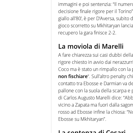
immagini e poi sentenzia: “Il numero 
decisione finale rigore per il Torino”
giallo all’80’, è per D’Aversa, subi
gioco scorretto su Mkhitaryan lanciato
recupero la gara finisce 2-2.
La moviola di Marelli
A fare chiarezza sui casi dubbi della
rigore chiesto in avvio dai nerazzurri
Coco ma è stato un rimpallo con la 
non fischiare
“. Sull’altro penalty ch
contatto tra Ebosse e Darmian va det
pallone con la suola della scarpa e 
di Carlos Augusto Marelli dice: “Abbi
vicino a Zapata ma fuori dalla sagoma
rosso ad Ebosse infine la chiosa: “No
Ebosse su Mkhitaryan”.
La sentenza di Cesari