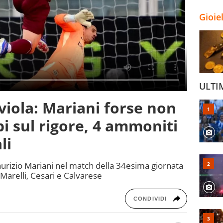
Gioie
ULTI
viola: Mariani forse non
bi sul rigore, 4 ammoniti
li
Maurizio Mariani nel match della 34esima giornata
a Marelli, Cesari e Calvarese
CONDIVIDI