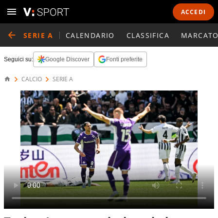
ACCEDI
SERIE A
CALENDARIO
CLASSIFICA
MARCATO
Seguici su:
Google Discover
Fonti preferite
CALCIO
SERIE A