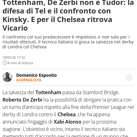
Tottenham, De Zerbi non è Tudor: la
difesa di Tel e il confronto con
Kinsky. E per il Chelsea ritrova
Vicario
Il confronto col suo predecessore è impietoso, e non solo per i
risultati ottenuti. Il tecnico italiano si gioca la salvezza nel derby
di Londra col Chelsea
18/05/26 17:32
4 min di lettura
Domenico Esposito
GIORNALISTA
Da vent’anni in campo e sul campo per vivere ogni evento
in tutte le sue sfaccettature. Passione smisurata per il
La salvezza del
Tottenham
passa da Stamford Bridge.
calcio e per la sfera di cuoio. Il pallone è una cosa
Roberto De Zerbi
ha la possibilità di sbrigare la pratica con
serissima, guai a dirgli di no
un turno d’anticipo rispetto alla fine della Premier League nel
derby di Londra contro il
Chelsea
, che ha appena
annunciato l’ingaggio di
Xabi Alonso
per la prossima
stagione. L’obiettivo è vicino, intanto il tecnico italiano sta
mettendo tutti d’accordo per la gestione di un gruppo che