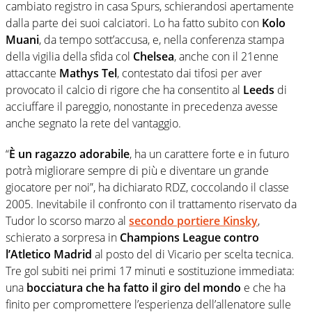
cambiato registro in casa Spurs, schierandosi apertamente
dalla parte dei suoi calciatori. Lo ha fatto subito con
Kolo
Muani
, da tempo sott’accusa, e, nella conferenza stampa
della vigilia della sfida col
Chelsea
, anche con il 21enne
attaccante
Mathys Tel
, contestato dai tifosi per aver
provocato il calcio di rigore che ha consentito al
Leeds
di
acciuffare il pareggio, nonostante in precedenza avesse
anche segnato la rete del vantaggio.
“
È un ragazzo adorabile
, ha un carattere forte e in futuro
potrà migliorare sempre di più e diventare un grande
giocatore per noi”, ha dichiarato RDZ, coccolando il classe
2005. Inevitabile il confronto con il trattamento riservato da
Tudor lo scorso marzo al
secondo portiere Kinsky
,
schierato a sorpresa in
Champions League contro
l’Atletico Madrid
al posto del di Vicario per scelta tecnica.
Tre gol subiti nei primi 17 minuti e sostituzione immediata:
una
bocciatura che ha fatto il giro del mondo
e che ha
finito per compromettere l’esperienza dell’allenatore sulle