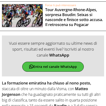
Forse ti può interessare
Tour Auvergne-Rhone-Alpes,
sorpresa Boudin: Seixas si
nasconde e finisce sotto accusa.
Il retroscena su Pogacar
Vuoi essere sempre aggiornato su ultime news di
sport, risultati ed eventi live? Iscriviti al nostro
canale
WhatsApp
Entra nel canale WhatsApp
La formazione emiratina ha chiuso al nono posto,
staccata di oltre un minuto dalla Visma, con
Matteo
Jorgenson
che ha guadagnato praticamente su tutti gli altri
big di classifica, tanto da essere salito in quarta posizione
nella generale a 15 secondi da
Baudin
e a 3 dalla coppia