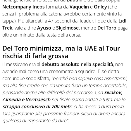
Netcompany Ineos
formata da
Vaquelin
e
Onley
(che
senza il problema alla catena avrebbe certamente vinto la
tappa). Più attardati, a 47 secondi dal leader, i due della
Lidl
Trek,
vale a dire
Ayuso
e
Skjelmose,
mentre
Del Toro
paga
oltre un minuto dalla testa della corsa.
Del Toro minimizza, ma la UAE al Tour
rischia di farla grossa
Il messicano era al
debutto assoluto nella specialità
, non
avendo mai corso una cronometro a squadre. E s’è detto
comunque soddisfatto,
“perché non sapevo cosa aspettarmi,
ma alla fine credo che sia venuto fuori un tempo accettabile,
pensando anche alle difficoltà del percorso. Con
Sivakov,
Almeida e Vermaesch
nel finale siamo andati a tutta, ma lo
strappo conclusivo di 700 metr
i ci ha messi a dura prova.
Ora guardiamo alle prossime frazioni, sicuri di avere ancora
qualcosa di importante da dire”.