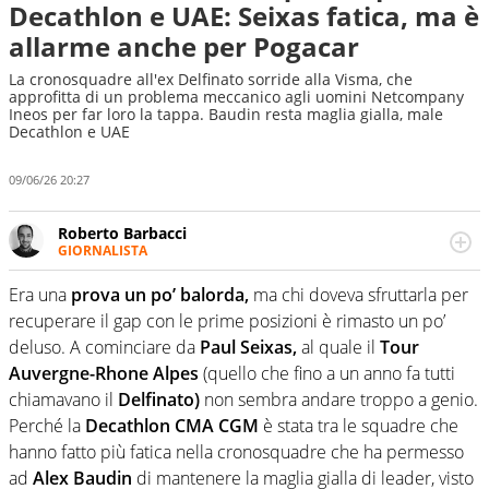
Decathlon e UAE: Seixas fatica, ma è
allarme anche per Pogacar
La cronosquadre all'ex Delfinato sorride alla Visma, che
approfitta di un problema meccanico agli uomini Netcompany
Ineos per far loro la tappa. Baudin resta maglia gialla, male
Decathlon e UAE
09/06/26 20:27
Roberto Barbacci
GIORNALISTA
Giornalista (pubblicista) sportivo a tutto campo, è il
tuttologo di Virgilio Sport. Provate a chiedergli di boxe, di
Era una
prova un po’ balorda,
ma chi doveva sfruttarla per
scherma, di volley o di curling: ve ne farà innamorare
recuperare il gap con le prime posizioni è rimasto un po’
deluso. A cominciare da
Paul Seixas,
al quale il
Tour
Auvergne-Rhone Alpes
(quello che fino a un anno fa tutti
chiamavano il
Delfinato)
non sembra andare troppo a genio.
Perché la
Decathlon CMA CGM
è stata tra le squadre che
hanno fatto più fatica nella cronosquadre che ha permesso
ad
Alex Baudin
di mantenere la maglia gialla di leader, visto