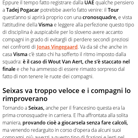
Eppure il tempo fatto registrare dalla
UAE
qualche pensiero
a
Tadej Pogacar
potrebbe averlo fatto venire: il
Tour
quest’anno si aprirà proprio con una
cronosquadre,
e vista
l’attitudine della
Visma
e leggere alla perfezione questo tipo
di disciplina è auspicabile per lo sloveno avere accanto
compagni in grado di evitargli di perdere secondi preziosi
nei confronti di
Jonas Vingegaard
. Va da sé che anche in
casa
Visma
c’è stato chi ha sofferto il ritmo imposto dalla
squadra:
è il caso di Wout Van Aert, che s’è staccato nel
finale
e che ha ammesso di essere rimasto sorpreso dal
fatto di non tenere le ruote dei compagni.
Seixas va troppo veloce e i compagni lo
rimproverano
Tornando a
Seixas,
anche per il francesino questa era la
prima cronosquadre in carriera. E l’ha affrontata alla solita
maniera,
provando cioè a giocarsela senza fare calcoli,
ma venendo redarguito in corso d’opera da alcuni suoi
compagni, più avvezzi a questo tipo di frazioni e lesti nel