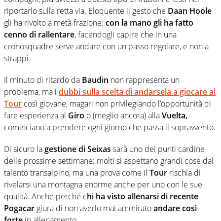
riportarlo sulla retta via. Eloquente il gesto che
Daan Hoole
gli ha rivolto a metà frazione:
con la mano gli ha fatto
cenno di rallentare
, facendogli capire che in una
cronosquadre serve andare con un passo regolare, e non a
strappi.
Il minuto di ritardo da
Baudin
non rappresenta un
problema, ma i
dubbi sulla scelta di andarsela a giocare al
Tour
così giovane, magari non privilegiando l’opportunità di
fare esperienza al
Giro
o (meglio ancora) alla
Vuelta,
cominciano a prendere ogni giorno che passa il sopravvento.
Di sicuro la
gestione di Seixas
sarà uno dei punti cardine
delle prossime settimane: molti si aspettano grandi cose dal
talento transalpino, ma una prova come il
Tour
rischia di
rivelarsi una montagna enorme anche per uno con le sue
qualità. Anche perché c
hi ha visto allenarsi di recente
Pogacar
giura di non averlo mai ammirato
andare così
forte
in allenamento…