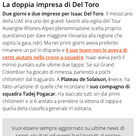
La doppia impresa di Del Toro
Due giorni e due imprese per Isaac Del Toro
. Il messicano
della UAE era uno dei grandi favoriti alla vigilia del Tour
Auvergne-Rhones-Alpes (denominazione scelta proprio
quest’anno per dare maggiore rilevanza alla regione che
ospita la gara, ndr). Ma nei primi giorni aveva preferito
rimanere un po’ in disparte e
il suo team non lo aveva di
certo aiutato nella crono a squadre
. Isaac aveva però il
mirino puntato sulle ultime due tappe. Se sul Grand
Colombier ha giocato di rimessa, partendo a pochi
chilometri dal traguardo. A
Plateau de Solaison, i
nvece, ha
fatto un’azione di quelle che ricordano il
suo compagno di
squadra Tadej Pogacar.
Ha staccato tutti sin dai primi
chilometri e si è andato a prendere la vittoria di tappa e
quella della classifica generale in solitaria.
Vuoi essere sempre aggiornato su ultime news di
sport, risultati ed eventi live? Iscriviti al nostro