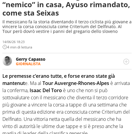
“nemico” in casa, Ayuso rimandato,
come sta Seixas
Il messicano fa la storia diventando il terzo ciclista più giovane a
vincere la corsa conosciuta come Criterium del Delfinato. Al
Tour però dovrò vestire i panni del gregario dello sloveno
14/06/26 18:23
4 min di lettura
Gerry Capasso
GIORNALISTA
Per lui gli sport americani non hanno segreti: basket,
football, baseball e la capacità innata di trovare la notizia
Le premesse c’erano tutte, e forse erano state già
dove altri non vedono granché
mantenut
e. Ma al
Tour Auvergne-Rhones-Alpes
è arrivata
la conferma,
Isaac Del Toro
è uno che non si può
sottovalutare con il messicano che diventa il terzo corridore
più giovane a vincere la corsa a tappe di una settimana che
prima di questa edizione era conosciuta come Criterium del
Delfinato. Una vittoria netta quella del messicano che ha
vinto di autorità le ultime due tappe e si è preso anche la
maglia di leader della classifica generale.