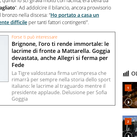
 quindi lo sci girava molto con facilità, era bella da
agliato
“. Ad addolcire il bilancio, ancora provvisorio
l bronzo nella discesa: “
Ho portato a casa un
te difficile
per tanti fattori contingenti”.
Forse ti può interessare
Brignone, l’oro ti rende immortale: le
lacrime di fronte a Mattarella. Goggia
devastata, anche Allegri si ferma per
Fede
OL
La Tigre valdostana firma un’impresa che
rimarrà per sempre nella storia dello sport
italiano: le lacrime al traguardo mentre il
presidente applaude. Delusione per Sofia
Goggia