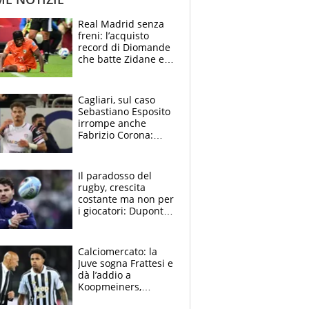
Real Madrid senza
freni: l’acquisto
record di Diomande
che batte Zidane e
Ronaldo. Vinicius
rinnova: le cifre
Cagliari, sul caso
Sebastiano Esposito
irrompe anche
Fabrizio Corona:
“Ecco cosa è
successo, ho le
prove”
Il paradosso del
rugby, crescita
costante ma non per
i giocatori: Dupont
(il più pagato al
mondo) guadagna
solo 1,4 milioni
Calciomercato: la
all'anno
Juve sogna Frattesi e
dà l’addio a
Koopmeiners,
Romero si allontana