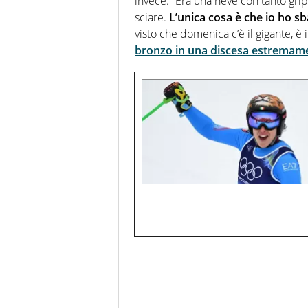
invece: “Era una neve con tanto grip,
sciare.
L’unica cosa è che io ho sb
visto che domenica c’è il gigante, è i
bronzo in una discesa estremamen