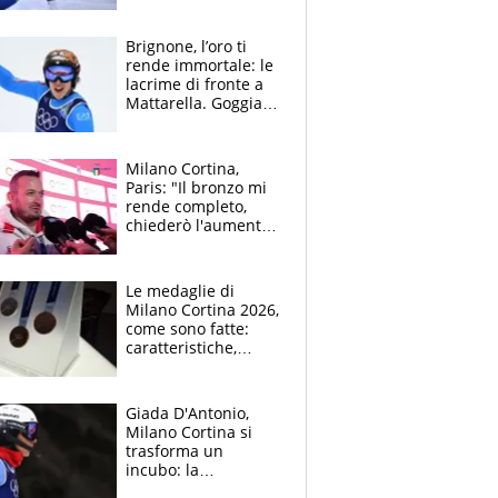
"scagiona"
Brignone, l’oro ti
rende immortale: le
lacrime di fronte a
Mattarella. Goggia
devastata, anche
Allegri si ferma per
Fede
Milano Cortina,
Paris: "Il bronzo mi
rende completo,
chiederò l'aumento
per i concerti"
Le medaglie di
Milano Cortina 2026,
come sono fatte:
caratteristiche,
spessore, curiosità
Giada D'Antonio,
Milano Cortina si
trasforma un
incubo: la
napoletana si rompe