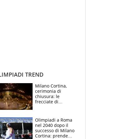
IMPIADI TREND
Milano Cortina,
cerimonia di
chiusura: le
frecciate di
Bulbarelli, la gaffe, il
dissing Rai sullo sci
di fondo
Olimpiadi a Roma
nel 2040 dopo il
successo di Milano
Cortina: prende