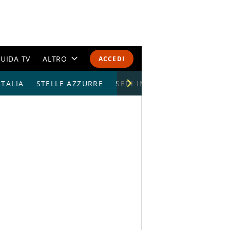
UIDA TV
ALTRO
ACCEDI
TALIA
STELLE AZZURRE
CALENDARI E CLASSIFICHE
SEDI IMPIANTI
ALTRI SPORT
MONDIALI 2026
OLIMPIADI
GOSSIP
LIFESTYLE