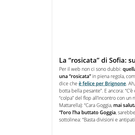
La “rosicata” di Sofia: su
Per il web non ci sono dubbi:
quella
una “rosicata”
in piena regola, com
dice che
è felice per Brignone
. Ah
botta bella pesante”. E ancora: “C’è 
“colpa” del flop all’incontro con un n
Mattarella): “Cara Goggia,
mai salut
“l’oro l’ha buttato Goggia
, sarebbe
sottolinea: “Basta divisioni e antipat