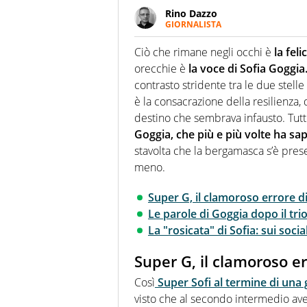
Rino Dazzo
GIORNALISTA
Se mai ci fosse modo di traslare
farebbe parte. Non si perde un
Ciò che rimane negli occhi è
la fel
curve
orecchie è
la voce di Sofia Goggia
contrasto stridente tra le due stelle
è la consacrazione della resilienza, 
destino che sembrava infausto. Tutt
Goggia, che più e più volte ha sap
stavolta che la bergamasca s’è prese
meno.
Super G, il clamoroso errore d
Le parole di Goggia dopo il tri
La "rosicata" di Sofia: sui socia
Super G, il clamoroso er
Così
Super Sofi al termine di una
visto che al secondo intermedio ave