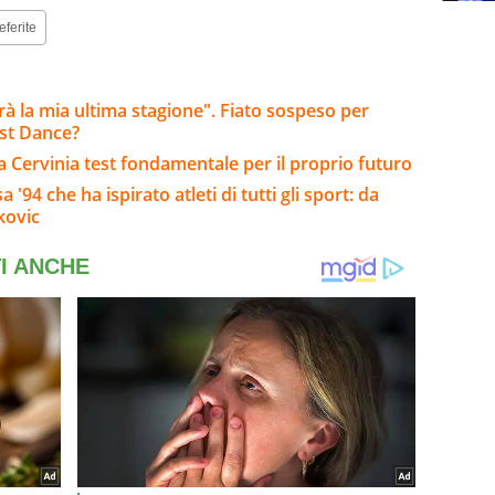
eferite
arà la mia ultima stagione". Fiato sospeso per
ast Dance?
: a Cervinia test fondamentale per il proprio futuro
'94 che ha ispirato atleti di tutti gli sport: da
kovic