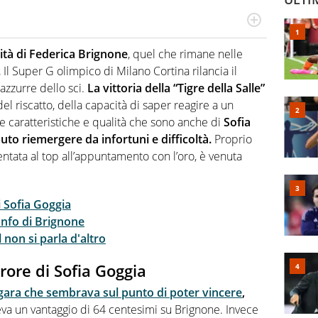
 il glossario del calcio in una nicchia di esperti, lui ne
a svista arbitrale né gli umori social del mondo delle
icità di Federica Brignone
, quel che rimane nelle
.
Il Super G olimpico di Milano Cortina rilancia il
 azzurre dello sci.
La vittoria della “Tigre della Salle”
del riscatto, della capacità di saper reagire a un
e caratteristiche e qualità che sono anche di
Sofia
uto riemergere da infortuni e difficoltà.
Proprio
ntata al top all’appuntamento con l’oro, è venuta
i Sofia Goggia
onfo di Brignone
l non si parla d'altro
rore di Sofia Goggia
 gara che sembrava sul punto di poter vincere
,
va un vantaggio di 64 centesimi su Brignone. Invece