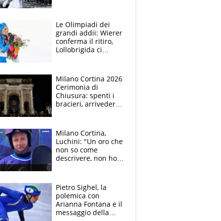
quota la
candidatura con
Napoli e Firenze
Le Olimpiadi dei
grandi addii: Wierer
conferma il ritiro,
Lollobrigida ci
pensa. Brignone
invece rilancia
Milano Cortina 2026
Cerimonia di
Chiusura: spenti i
bracieri, arrivederci
in Francia. Coventry:
"L'Italia ha definito
un nuovo standard"
Milano Cortina,
Luchini: "Un oro che
non so come
descrivere, non ho
parole"
Pietro Sighel, la
polemica con
Arianna Fontana e il
messaggio della
volontaria che lo