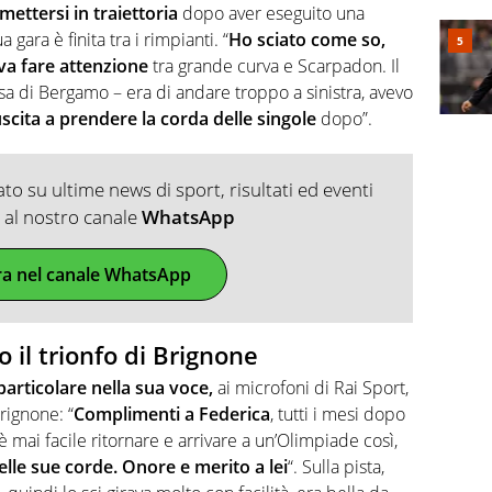
mettersi in traiettoria
dopo aver eseguito una
gara è finita tra i rimpianti. “
Ho sciato come so,
a fare attenzione
tra grande curva e Scarpadon. Il
a di Bergamo – era di andare troppo a sinistra, avevo
scita a prendere la corda delle singole
dopo”.
o su ultime news di sport, risultati ed eventi
ti al nostro canale
WhatsApp
ra nel canale WhatsApp
 il trionfo di Brignone
particolare nella sua voce,
ai microfoni di Rai Sport,
rignone: “
Complimenti a Federica
, tutti i mesi dopo
 è mai facile ritornare e arrivare a un’Olimpiade così,
lle sue corde. Onore e merito a lei
“. Sulla pista,