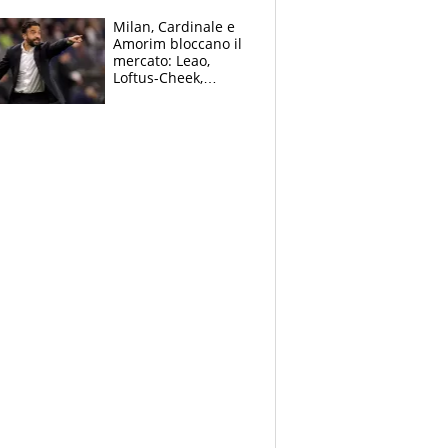
dall’Inter, Fiorentina
scatenata
Milan, Cardinale e
Amorim bloccano il
mercato: Leao,
Loftus-Cheek,
Estupinian e
Gimenez in bilico,
Soulè e Osorio nel
mirino