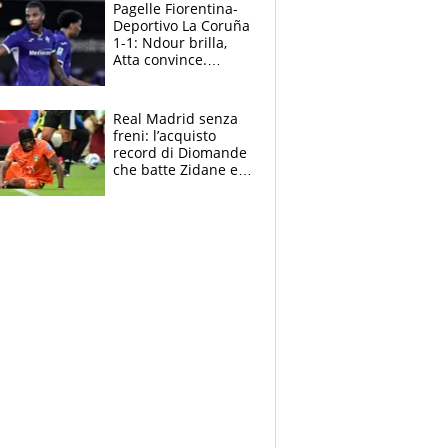
adesso
Pagelle Fiorentina-
Deportivo La Coruña
1-1: Ndour brilla,
Atta convince.
Pongracic rovina
tutto nel finale
Real Madrid senza
freni: l’acquisto
record di Diomande
che batte Zidane e
Ronaldo. Vinicius
rinnova: le cifre