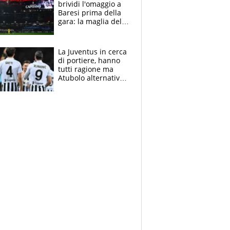
brividi l'omaggio a
Baresi prima della
gara: la maglia del
capitano a
centrocampo
La Juventus in cerca
di portiere, hanno
tutti ragione ma
Atubolo alternativa
a Vicario non regge
e la soluzione
rimane Milinkovic-
Savic