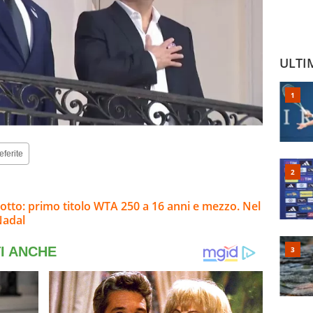
ULTI
eferite
botto: primo titolo WTA 250 a 16 anni e mezzo. Nel
Nadal