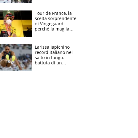
rito della Norvegia
di Haaland e
compagni
Tour de France, la
scelta sorprendente
di Vingegaard:
perché la maglia
gialla indossa la
mascherina, il
rischio da evitare
Larissa Iapichino
record italiano nel
salto in lungo:
battuta di un
centimetro mamma
Fiona May