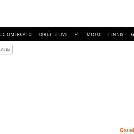
ALCIOMERCATO
DIRETTE LIVE
F1
MOTO
TENNIS
G
eferite
Gioie