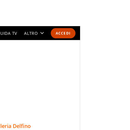
UIDA TV
ALTRO
ACCEDI
CALENDARI E CLASSIFICHE
ALTRI SPORT
MONDIALI 2026
OLIMPIADI
GOSSIP
LIFESTYLE
lleria Delfino