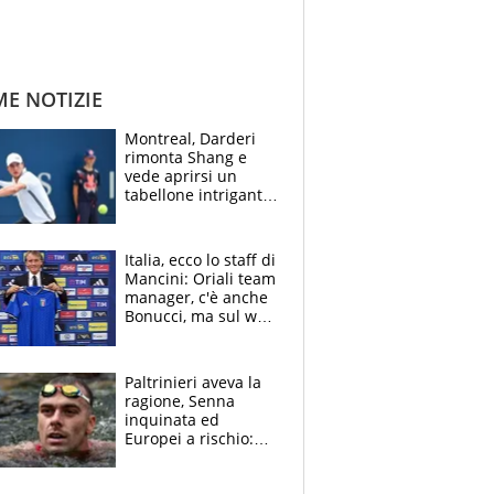
ME NOTIZIE
Montreal, Darderi
rimonta Shang e
vede aprirsi un
tabellone intrigante:
"Penso solo a
Borges, ma sono
felice del mio livello"
Italia, ecco lo staff di
Mancini: Oriali team
manager, c'è anche
Bonucci, ma sul web
infuria la polemica
Paltrinieri aveva la
ragione, Senna
inquinata ed
Europei a rischio:
allenamenti fermi,
cosa succede