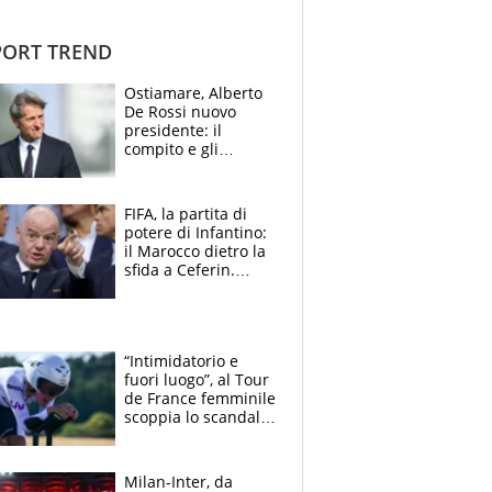
ORT TREND
Ostiamare, Alberto
De Rossi nuovo
presidente: il
compito e gli
obiettivi ricevuti dal
figlio Daniele
FIFA, la partita di
potere di Infantino:
il Marocco dietro la
sfida a Ceferin.
Scontro sul
Mondiale a 64
squadre, l’ira di Figo
“Intimidatorio e
fuori luogo”, al Tour
de France femminile
scoppia lo scandalo:
un uomo controlla i
reggiseni delle
atlete
Milan-Inter, da