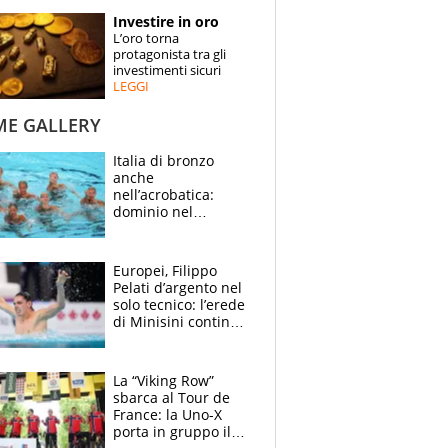
STORIE
Investire in oro
L’oro torna
SPECIALI
protagonista tra gli
investimenti sicuri
LEGGI
ESPERTI
ME GALLERY
CONTATTI
Italia di bronzo
anche
nell’acrobatica:
dominio nel
medagliere, ora
tocca a Ceccon, Curti
e compagni
Europei, Filippo
continuare
Pelati d’argento nel
solo tecnico: l’erede
di Minisini continua
a stupire, Los
Angeles è già nel
mirino
La “Viking Row”
sbarca al Tour de
France: la Uno-X
porta in gruppo il