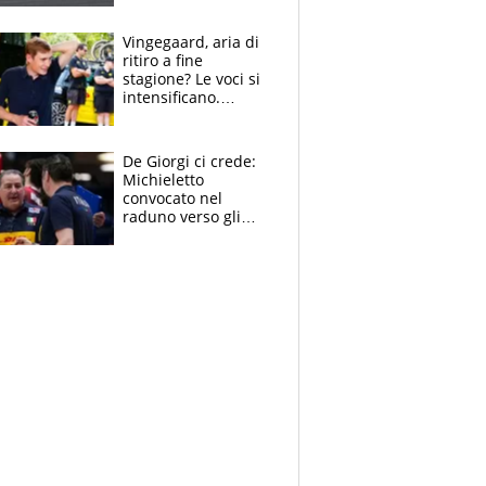
Vingegaard, aria di
ritiro a fine
stagione? Le voci si
intensificano.
Pogacar, niente
Sanremo nel 2027:
vuole la Roubaix
De Giorgi ci crede:
Michieletto
convocato nel
raduno verso gli
Europei. A sorpresa
torna Rychlicki