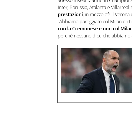
adesso il Real Madrid in Champions, l
Inter, Borussia, Atalanta e Villarre
prestazioni
, in mezzo c’è il Veron
“Abbiamo pareggiato col Milan e i ti
con la Cremonese e non col Milan
perché nessuno dice che abbiamo affr