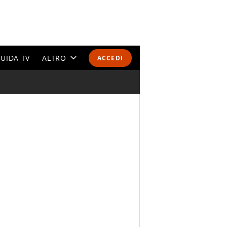
UIDA TV
ALTRO
ACCEDI
CALENDARI E CLASSIFICHE
ALTRI SPORT
MONDIALI 2026
OLIMPIADI
GOSSIP
LIFESTYLE