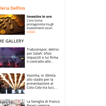
STORIE
lleria Delfino
SPECIALI
Investire in oro
L’oro torna
ESPERTI
protagonista tra gli
investimenti sicuri
LEGGI
CONTATTI
ME GALLERY
Trabzonspor, delirio
per Salah: tifosi
impazziti e lui firma
il contratto allo
stadio
Vozinha, in 30mila
allo stadio per la
presentazione al
Colo-Colo tra luci,
spettacolo, elicotteri
e paracadutisti
La famiglia di Franco
Baresi sempre