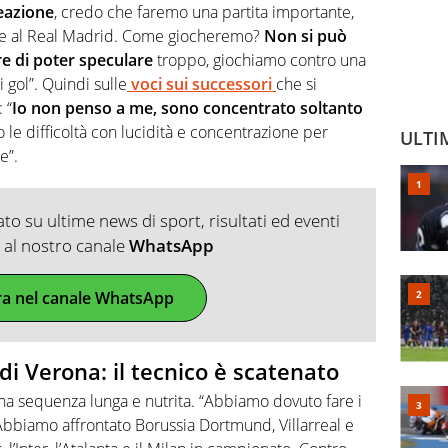
eazione
, credo che faremo una partita importante,
male al Real Madrid. Come giocheremo?
Non si può
e di poter speculare
troppo, giochiamo contro una
 gol”. Quindi sulle
voci sui successori
che si
 “
Io non penso a me, sono concentrato soltanto
vo le difficoltà con lucidità e concentrazione per
ULTI
e”.
o su ultime news di sport, risultati ed eventi
ti al nostro canale
WhatsApp
ra nel canale WhatsApp
i di Verona: il tecnico è scatenato
Una sequenza lunga e nutrita. “Abbiamo dovuto fare i
Abbiamo affrontato Borussia Dortmund, Villarreal e