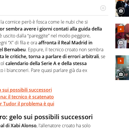
 il glossario del calcio in una nicchia di esperti, lui ne
a svista arbitrale né gli umori social del mondo delle
, la cornice però è fosca come le nubi che si
or sembra avere i giorni contati alla guida della
 è uscito dalla “pareggite” nel modo peggiore,
i “X” di fila e ora
affronta il Real Madrid in
el Bernabeu
. Eppure, il tecnico croato non sembra
ta le critiche, torna a parlare di errori arbitrali
, se
col
calendario della Serie A e della stessa
 i bianconeri. Pare quasi parlare già da ex
 sui possibili successori
ona: il tecnico è scatenato
er Tudor il problema è qui
o: gelo sui possibili successori
eal di Xabi Alonso
, l’allenatore croato ha solo