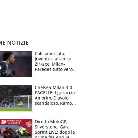
ME NOTIZIE
Calciomercato:
Juventus, all-in su
Zirkzee, Milan-
Paredes tutto vero,
Lukaku lascia il
Napoli
Chelsea-Milan 3-0
PAGELLE: figuraccia
Amorim, Diavolo
scandaloso, Ramos
già rimandato
Diretta MotoGP,
Silverstone, Gara
Sprint LIVE: dopo la
prima fila Aprilia