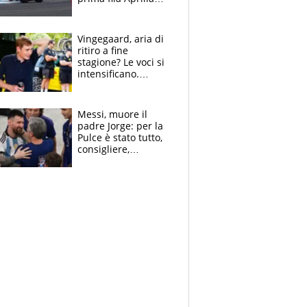
cerca il colpaccio
Vingegaard, aria di
ritiro a fine
stagione? Le voci si
intensificano.
Pogacar, niente
Sanremo nel 2027:
vuole la Roubaix
Messi, muore il
padre Jorge: per la
Pulce è stato tutto,
consigliere,
manager, amico e
capofamiglia