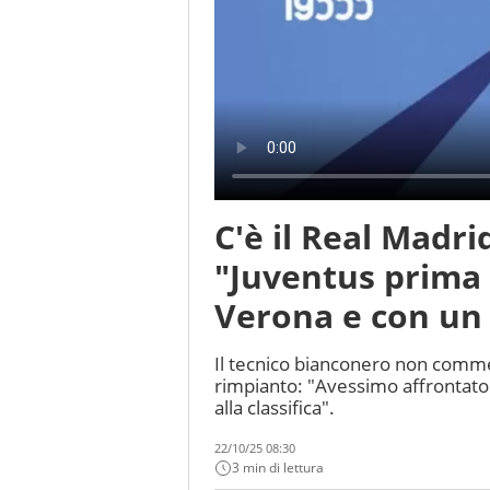
C'è il Real Madri
"Juventus prima s
Verona e con un 
Il tecnico bianconero non commen
rimpianto: "Avessimo affrontato
alla classifica".
22/10/25 08:30
3 min di lettura