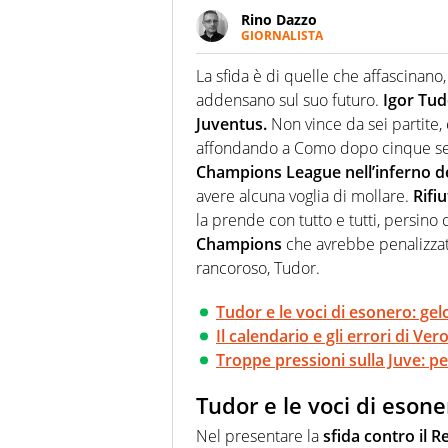
Rino Dazzo
GIORNALISTA
Se mai ci fosse modo di traslare
farebbe parte. Non si perde un
La sfida è di quelle che affascinano
curve
addensano sul suo futuro.
Igor Tud
Juventus.
Non vince da sei partite,
affondando a Como dopo cinque segn
Champions League nell’inferno d
avere alcuna voglia di mollare.
Rifiu
la prende con tutto e tutti, persino 
Champions
che avrebbe penalizzato
rancoroso, Tudor.
Tudor e le voci di esonero: gelo
Il calendario e gli errori di Ver
Troppe pressioni sulla Juve: p
Tudor e le voci di esoner
Nel presentare la
sfida contro il R