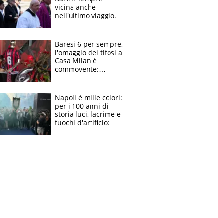
vicina anche
nell'ultimo viaggio,
la moglie Maura, i
figli e i suoi cari
circondati
Baresi 6 per sempre,
dall'affetto dei tifosi
l'omaggio dei tifosi a
Casa Milan è
commovente:
maglie, bandiere,
sciarpe, lacrime e
bigliettini
Napoli è mille colori:
per i 100 anni di
storia luci, lacrime e
fuochi d'artificio: De
Laurentiis salta al
coro anti-Juve