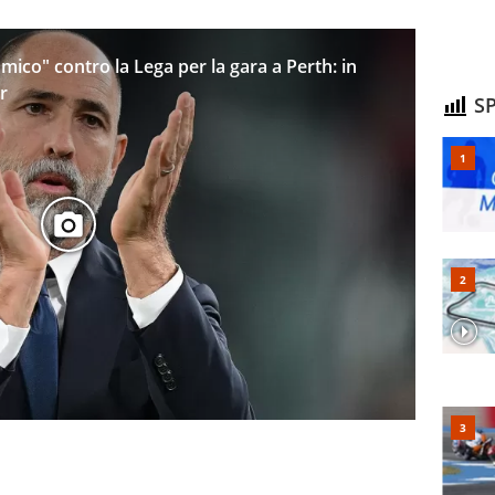
mico" contro la Lega per la gara a Perth: in
r
SP