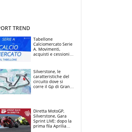
ORT TREND
Tabellone
Calciomercato Serie
A. Movimenti,
acquisti e cessioni:
estate 2026-27
Silverstone, le
caratteristiche del
circuito dove si
corre il Gp di Gran
Bretagna del
Motomondiale
Diretta MotoGP,
Silverstone, Gara
Sprint LIVE: dopo la
prima fila Aprilia
cerca il colpaccio