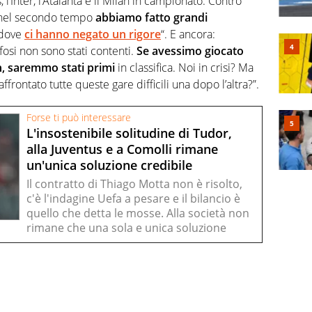
’Inter, l’Atalanta e il Milan in campionato. Contro
al nel secondo tempo
abbiamo fatto grandi
a dove
ci hanno negato un rigore
“. E ancora:
fosi non sono stati contenti.
Se avessimo giocato
, saremmo stati primi
in classifica. Noi in crisi? Ma
ontato tutte queste gare difficili una dopo l’altra?”.
Forse ti può interessare
L'insostenibile solitudine di Tudor,
alla Juventus e a Comolli rimane
un'unica soluzione credibile
Il contratto di Thiago Motta non è risolto,
c'è l'indagine Uefa a pesare e il bilancio è
quello che detta le mosse. Alla società non
rimane che una sola e unica soluzione