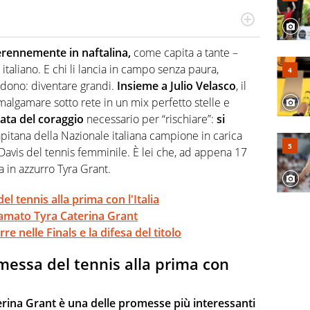
 il glossario del calcio in una nicchia di esperti, lui ne
a svista arbitrale né gli umori social del mondo delle
erennemente in naftalina,
come capita a tante –
italiano. E chi li lancia in campo senza paura,
edono: diventare grandi.
Insieme a Julio Velasco
, il
malgamare sotto rete in un mix perfetto stelle e
tata del coraggio
necessario per “rischiare”:
si
pitana della Nazionale italiana campione in carica
 Davis del tennis femminile. È lei che, ad appena 17
a in azzurro Tyra Grant.
l tennis alla prima con l'Italia
amato Tyra Caterina Grant
e nelle Finals e la difesa del titolo
omessa del tennis alla prima con
rina Grant è una delle promesse più interessanti