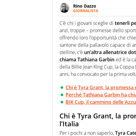
Rino Dazzo
GIORNALISTA
Se mai ci fosse modo di traslare
farebbe parte. Non si perde un
C’è chi i giovani sceglie di
tenerli p
curve
anzi, troppe – promesse dello sport 
offrendo loro l’opportunità che chi
santone della pallavolo capace di a
stelline, c’è
un’altra allenatrice do
chiama Tathiana Garbin
ed è la ca
della Billie Jean King Cup, la Coppa
anni, ha convocato per la prima volt
Chi è Tyra Grant, la promessa de
Perché Tathiana Garbin ha chi
BJK Cup, il cammino delle Azzurr
Chi è Tyra Grant, la pr
l’Italia
Per i pochi a non saperlo,
Tyra Cate