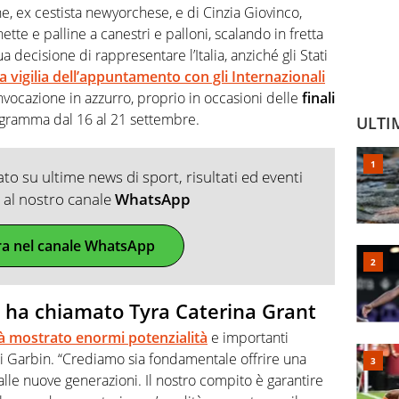
one, ex cestista newyorchese, e di Cinzia Giovinco,
ette e palline a canestri e palloni, scalando in fretta
sua decisione di rappresentare l’Italia, anziché gli Stati
la vigilia dell’appuntamento con gli Internazionali
nvocazione in azzurro, proprio in occasioni delle
finali
ogramma dal 16 al 21 settembre.
ULTI
o su ultime news di sport, risultati ed eventi
ti al nostro canale
WhatsApp
ra nel canale WhatsApp
 ha chiamato Tyra Caterina Grant
à mostrato enormi potenzialità
e importanti
 di Garbin. “Crediamo sia fondamentale offrire una
alle nuove generazioni. Il nostro compito è garantire