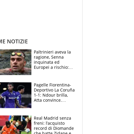
ME NOTIZIE
Paltrinieri aveva la
ragione, Senna
inquinata ed
Europei a rischio:
allenamenti fermi,
cosa succede
adesso
Pagelle Fiorentina-
Deportivo La Coruña
1-1: Ndour brilla,
Atta convince.
Pongracic rovina
tutto nel finale
Real Madrid senza
freni: l’acquisto
record di Diomande
che batte Zidane e