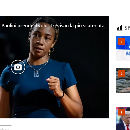
: Paolini prende il volo, Trevisan la più scatenata,
SP
eferite