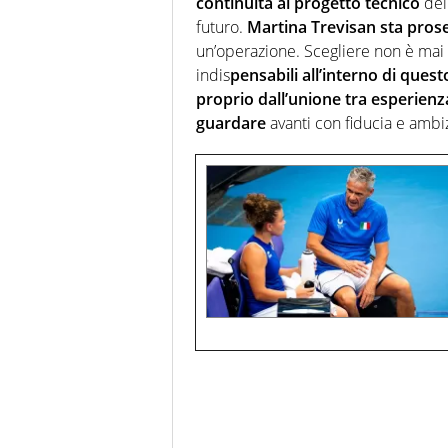
continuità al progetto tecnico
dell
futuro.
Martina Trevisan sta pros
un’operazione. Scegliere non è mai 
indis
pensabili all’interno di ques
proprio dall’unione tra esperienza
guardare
avanti con fiducia e ambi