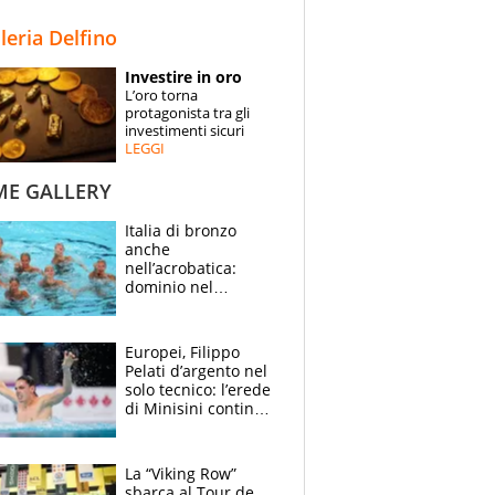
STORIE
lleria Delfino
SPECIALI
Investire in oro
L’oro torna
ESPERTI
protagonista tra gli
investimenti sicuri
LEGGI
CONTATTI
ME GALLERY
Italia di bronzo
anche
nell’acrobatica:
dominio nel
medagliere, ora
tocca a Ceccon, Curti
e compagni
Europei, Filippo
continuare
Pelati d’argento nel
solo tecnico: l’erede
di Minisini continua
a stupire, Los
Angeles è già nel
mirino
La “Viking Row”
sbarca al Tour de