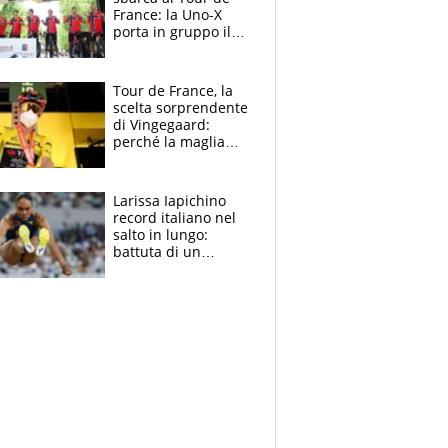
France: la Uno-X
porta in gruppo il
rito della Norvegia
di Haaland e
compagni
Tour de France, la
scelta sorprendente
di Vingegaard:
perché la maglia
gialla indossa la
mascherina, il
rischio da evitare
Larissa Iapichino
record italiano nel
salto in lungo:
battuta di un
centimetro mamma
Fiona May