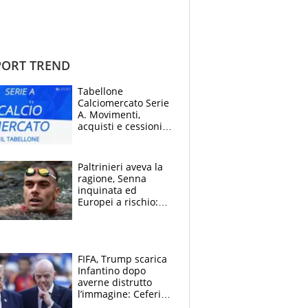
ORT TREND
Tabellone
Calciomercato Serie
A. Movimenti,
acquisti e cessioni:
estate 2026-27
Paltrinieri aveva la
ragione, Senna
inquinata ed
Europei a rischio:
allenamenti fermi,
cosa succede
adesso
FIFA, Trump scarica
Infantino dopo
averne distrutto
l’immagine: Ceferin
sceglie la