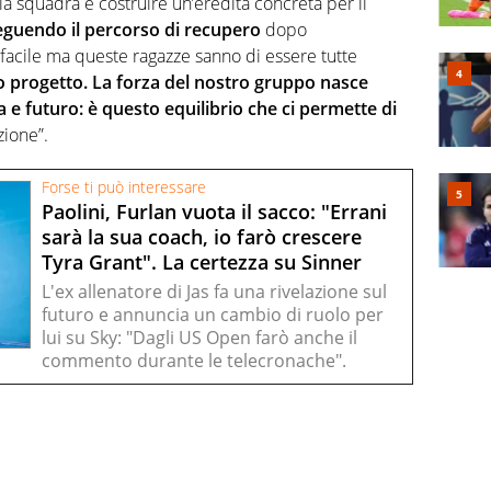
a squadra e costruire un’eredità concreta per il
eguendo il percorso di recupero
dopo
facile ma queste ragazze sanno di essere tutte
to progetto. La forza del nostro gruppo nasce
 e futuro: è questo equilibrio che ci permette di
zione”.
Forse ti può interessare
Paolini, Furlan vuota il sacco: "Errani
sarà la sua coach, io farò crescere
Tyra Grant". La certezza su Sinner
L'ex allenatore di Jas fa una rivelazione sul
futuro e annuncia un cambio di ruolo per
lui su Sky: "Dagli US Open farò anche il
commento durante le telecronache".