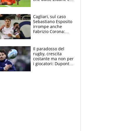
Ronaldo. Vinicius
rinnova: le cifre
Cagliari, sul caso
Sebastiano Esposito
irrompe anche
Fabrizio Corona:
“Ecco cosa è
successo, ho le
prove”
Il paradosso del
rugby, crescita
costante ma non per
i giocatori: Dupont
(il più pagato al
mondo) guadagna
solo 1,4 milioni
all'anno