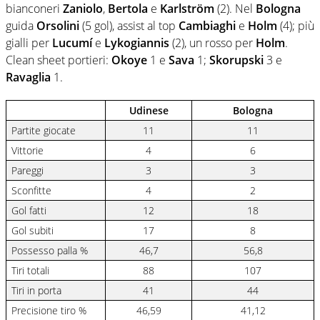
bianconeri
Zaniolo
,
Bertola
e
Karlström
(2). Nel
Bologna
guida
Orsolini
(5 gol), assist al top
Cambiaghi
e
Holm
(4); più
gialli per
Lucumí
e
Lykogiannis
(2), un rosso per
Holm
.
Clean sheet portieri:
Okoye
1 e
Sava
1;
Skorupski
3 e
Ravaglia
1.
Udinese
Bologna
Partite giocate
11
11
Vittorie
4
6
Pareggi
3
3
Sconfitte
4
2
Gol fatti
12
18
Gol subiti
17
8
Possesso palla %
46,7
56,8
Tiri totali
88
107
Tiri in porta
41
44
Precisione tiro %
46,59
41,12