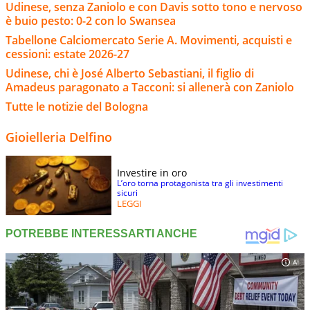
Udinese, senza Zaniolo e con Davis sotto tono e nervoso
è buio pesto: 0-2 con lo Swansea
Tabellone Calciomercato Serie A. Movimenti, acquisti e
cessioni: estate 2026-27
Udinese, chi è José Alberto Sebastiani, il figlio di
Amadeus paragonato a Tacconi: si allenerà con Zaniolo
Tutte le notizie del Bologna
Gioielleria Delfino
Investire in oro
L’oro torna protagonista tra gli investimenti
sicuri
LEGGI