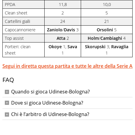
PPDA
11,8
10,0
Clean sheet
2
5
Cartellini gialli
24
21
Capocannoniere
Zaniolo
/
Davis
3
Orsolini
5
Top assist
Atta
2
Holm
/
Cambiaghi
4
Portieri: clean
Okoye
1;
Sava
Skorupski
3;
Ravaglia
sheet
1
1
Segui in diretta questa partita e tutte le altre della Serie A
FAQ
Quando si gioca Udinese-Bologna?
Sabato 22 novembre 2025 alle ore 15:00 (12a giornata di
Dove si gioca Udinese-Bologna?
Serie A 2025-26).
Al Bluenergy Stadium di Udine.
Chi è l’arbitro di Udinese-Bologna?
Juan Luca Sacchi; assistenti Lo Cicero e Zezza, IV uomo
Chiffi, VAR Camplone, AVAR Serra.