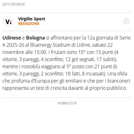
22/11/25 09:23
Virgilio Sport
REDAZIONE
Da oltre 20 anni informa in modo obiettivo e
appassionato su tutto il mondo dello sport. Calcio,
Udinese
e
Bologna
si affrontano per la 12a giornata di Serie
calciomercato, F1, Motomondiale ma anche tennis,
A 2025-26 al Bluenergy Stadium di Udine, sabato 22
volley, basket: su Virgilio Sport i tifosi e gli appassionati
sanno che troveranno sempre copertura completa e
novembre alle 15:00. I friulani sono 10° con 15 punti (4
zero faziosità. La squadra di Virgilio Sport è formata da
vittorie, 3 pareggi, 4 sconfitte; 12 gol segnati, 17 subiti),
giornalisti ed esperti di sport abili sia nel gioco di
mentre i rossoblù viaggiano al 5° posto con 21 punti (6
rimessa quando intercettano le notizie e le rilanciano
vittorie, 3 pareggi, 2 sconfitte; 18 fatti, 8 incassati). Una sfida
verso la rete, sia nella costruzione dal basso quando
creano contenuti 100% originali ed esclusivi.
che profuma d’Europa per gli emiliani e che per i bianconeri
rappresenta un test di crescita davanti al proprio pubblico.