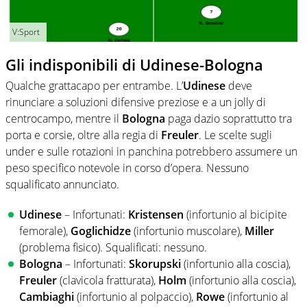
V:Sport
Gli indisponibili di Udinese-Bologna
Qualche grattacapo per entrambe. L’
Udinese
deve
rinunciare a soluzioni difensive preziose e a un jolly di
centrocampo, mentre il
Bologna
paga dazio soprattutto tra
porta e corsie, oltre alla regia di
Freuler
. Le scelte sugli
under e sulle rotazioni in panchina potrebbero assumere un
peso specifico notevole in corso d’opera. Nessuno
squalificato annunciato.
Udinese
– Infortunati:
Kristensen
(infortunio al bicipite
femorale),
Goglichidze
(infortunio muscolare),
Miller
(problema fisico). Squalificati: nessuno.
Bologna
– Infortunati:
Skorupski
(infortunio alla coscia),
Freuler
(clavicola fratturata),
Holm
(infortunio alla coscia),
Cambiaghi
(infortunio al polpaccio),
Rowe
(infortunio al