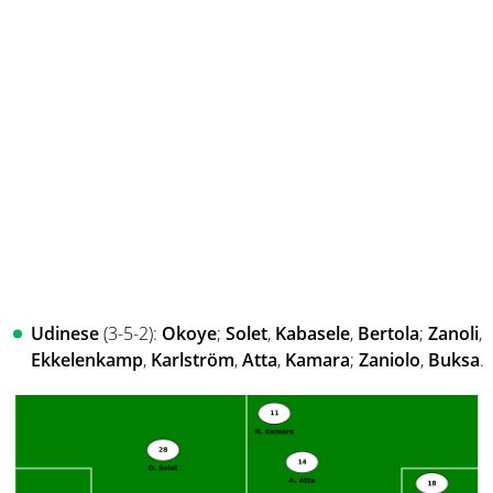
Udinese
(3-5-2):
Okoye
;
Solet
,
Kabasele
,
Bertola
;
Zanoli
,
Ekkelenkamp
,
Karlström
,
Atta
,
Kamara
;
Zaniolo
,
Buksa
.