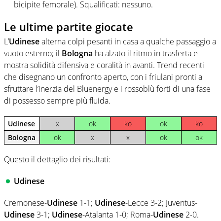
bicipite femorale). Squalificati: nessuno.
Le ultime partite giocate
L’
Udinese
alterna colpi pesanti in casa a qualche passaggio a
vuoto esterno; il
Bologna
ha alzato il ritmo in trasferta e
mostra solidità difensiva e coralità in avanti. Trend recenti
che disegnano un confronto aperto, con i friulani pronti a
sfruttare l’inerzia del Bluenergy e i rossoblù forti di una fase
di possesso sempre più fluida.
Udinese
x
ok
ko
ok
ko
Bologna
ok
x
x
ok
ok
Questo il dettaglio dei risultati:
Udinese
Cremonese-
Udinese
1-1;
Udinese
-Lecce 3-2; Juventus-
Udinese
3-1;
Udinese
-Atalanta 1-0; Roma-
Udinese
2-0.