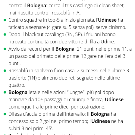
contro il
Bologna
: cerca il tris casalingo di clean sheet,
mai riuscito contro i rossoblù in A.
Contro squadre in top-5 a inizio giornata, l’
Udinese
ha
faticato a segnare (4 gare su 5 senza gol): serve cinismo.
Dopo il blackout casalingo (3N, 5P), i friulani hanno
ritrovato continuità con due vittorie di fila a Udine.
Avvio da record per il
Bologna
: 21 punti nelle prime 11, a
un passo dal primato delle prime 12 gare nell’era dei 3
punti.
Rossoblù in spolvero fuori casa: 2 successi nelle ultime 3
trasferte (1N) e almeno due reti segnate nelle ultime
quattro.
Bologna
letale nelle azioni “lunghe”: più gol dopo
manovre da 10+ passaggi di chiunque finora;
Udinese
comunque tra le prime dieci per costruzione.
Difesa d’acciaio prima dell’intervallo: il
Bologna
ha
concesso solo 2 gol nel primo tempo; l’
Udinese
ne ha
subiti 8 nei primi 45’.