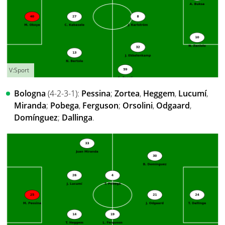
V:Sport
Bologna
(4-2-3-1):
Pessina
;
Zortea
,
Heggem
,
Lucumí
,
Miranda
;
Pobega
,
Ferguson
;
Orsolini
,
Odgaard
,
Domínguez
;
Dallinga
.