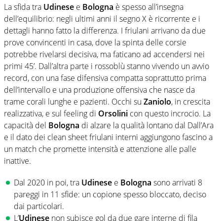
La sfida tra
Udinese
e
Bologna
è spesso all’insegna
dell’equilibrio: negli ultimi anni il segno X è ricorrente e i
dettagli hanno fatto la differenza. I friulani arrivano da due
prove convincenti in casa, dove la spinta delle corsie
potrebbe rivelarsi decisiva, ma faticano ad accendersi nei
primi 45’. Dall’altra parte i rossoblù stanno vivendo un avvio
record, con una fase difensiva compatta soprattutto prima
dell’intervallo e una produzione offensiva che nasce da
trame corali lunghe e pazienti. Occhi su
Zaniolo
, in crescita
realizzativa, e sul feeling di
Orsolini
con questo incrocio. La
capacità del
Bologna
di alzare la qualità lontano dal Dall’Ara
e il dato dei clean sheet friulani interni aggiungono fascino a
un match che promette intensità e attenzione alle palle
inattive.
Dal 2020 in poi, tra
Udinese
e
Bologna
sono arrivati 8
pareggi in 11 sfide: un copione spesso bloccato, deciso
dai particolari.
L’
Udinese
non subisce gol da due gare interne di fila