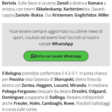
Bertola
. Sulle fasce si va verso
Zanoli
a destra e
Kamara
a
sinistra, con interni
Ekkelenkamp
,
Karlström
Atta. Davanti,
coppia
Zaniolo
–
Buksa
. Out
Kristensen
,
Goglichidze
,
Miller
.
Vuoi essere sempre aggiornato su ultime news di
sport, risultati ed eventi live? Iscriviti al nostro
canale
WhatsApp
Entra nel canale WhatsApp
Il
Bologna
potrebbe confermare il 4-2-3-1: in porta chance
per
Pessina
vista l’assenza di
Skorupski;
dietro linea da
destra con
Zortea, Heggem, Lucumí, Miranda.
In mediana
Pobega-Ferguson;
trequarti da destra
Orsolini, Odgaard,
Domínguez
a supporto di
Dallinga.
Restano indisponibili
anche
Freuler, Holm, Cambiaghi, Rowe.
Possibili ballottaggi
in corsa sulle corsie.