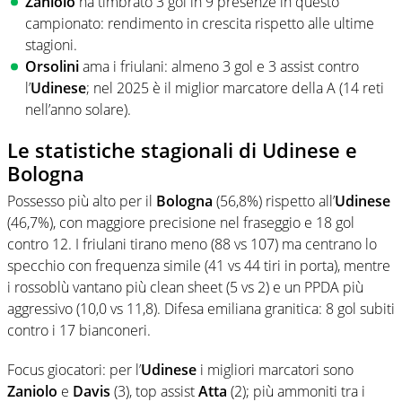
Zaniolo
ha timbrato 3 gol in 9 presenze in questo
campionato: rendimento in crescita rispetto alle ultime
stagioni.
Orsolini
ama i friulani: almeno 3 gol e 3 assist contro
l’
Udinese
; nel 2025 è il miglior marcatore della A (14 reti
nell’anno solare).
Le statistiche stagionali di Udinese e
Bologna
Possesso più alto per il
Bologna
(56,8%) rispetto all’
Udinese
(46,7%), con maggiore precisione nel fraseggio e 18 gol
contro 12. I friulani tirano meno (88 vs 107) ma centrano lo
specchio con frequenza simile (41 vs 44 tiri in porta), mentre
i rossoblù vantano più clean sheet (5 vs 2) e un PPDA più
aggressivo (10,0 vs 11,8). Difesa emiliana granitica: 8 gol subiti
contro i 17 bianconeri.
Focus giocatori: per l’
Udinese
i migliori marcatori sono
Zaniolo
e
Davis
(3), top assist
Atta
(2); più ammoniti tra i