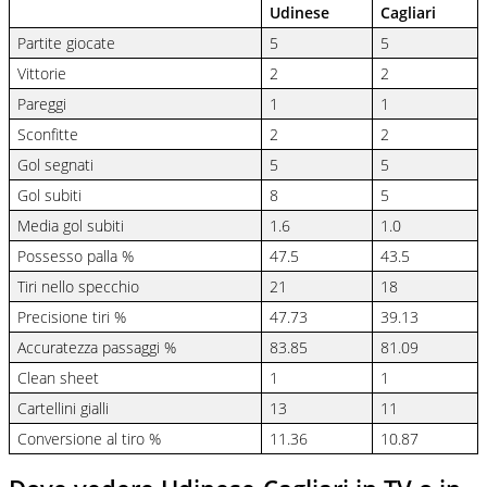
Udinese
Cagliari
Partite giocate
5
5
Vittorie
2
2
Pareggi
1
1
Sconfitte
2
2
Gol segnati
5
5
Gol subiti
8
5
Media gol subiti
1.6
1.0
Possesso palla %
47.5
43.5
Tiri nello specchio
21
18
Precisione tiri %
47.73
39.13
Accuratezza passaggi %
83.85
81.09
Clean sheet
1
1
Cartellini gialli
13
11
Conversione al tiro %
11.36
10.87