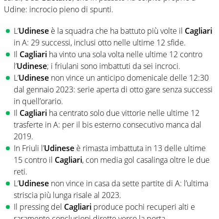
Udine: incrocio pieno di spunti.
L’
Udinese
è la squadra che ha battuto più volte il
Cagliari
in A: 29 successi, inclusi otto nelle ultime 12 sfide.
Il
Cagliari
ha vinto una sola volta nelle ultime 12 contro
l’
Udinese
; i friulani sono imbattuti da sei incroci.
L’
Udinese
non vince un anticipo domenicale delle 12:30
dal gennaio 2023: serie aperta di otto gare senza successi
in quell’orario.
Il
Cagliari
ha centrato solo due vittorie nelle ultime 12
trasferte in A: per il bis esterno consecutivo manca dal
2019.
In Friuli l’
Udinese
è rimasta imbattuta in 13 delle ultime
15 contro il
Cagliari
, con media gol casalinga oltre le due
reti.
L’
Udinese
non vince in casa da sette partite di A: l’ultima
striscia più lunga risale al 2023.
Il pressing del
Cagliari
produce pochi recuperi alti e
raramente conclusioni dirette verso la porta.