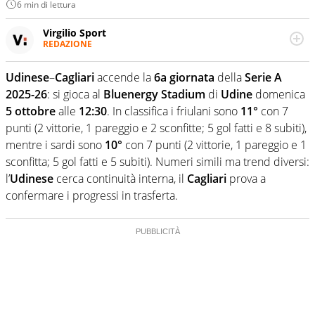
6 min di lettura
Virgilio Sport
REDAZIONE
Da oltre 20 anni informa in modo obiettivo e
appassionato su tutto il mondo dello sport. Calcio,
Udinese
–
Cagliari
accende la
6a giornata
della
Serie A
calciomercato, F1, Motomondiale ma anche tennis,
2025-26
: si gioca al
Bluenergy Stadium
di
Udine
domenica
volley, basket: su Virgilio Sport i tifosi e gli appassionati
sanno che troveranno sempre copertura completa e
5 ottobre
alle
12:30
. In classifica i friulani sono
11°
con 7
zero faziosità. La squadra di Virgilio Sport è formata da
punti (2 vittorie, 1 pareggio e 2 sconfitte; 5 gol fatti e 8 subiti),
giornalisti ed esperti di sport abili sia nel gioco di
mentre i sardi sono
10°
con 7 punti (2 vittorie, 1 pareggio e 1
rimessa quando intercettano le notizie e le rilanciano
sconfitta; 5 gol fatti e 5 subiti). Numeri simili ma trend diversi:
verso la rete, sia nella costruzione dal basso quando
creano contenuti 100% originali ed esclusivi.
l’
Udinese
cerca continuità interna, il
Cagliari
prova a
confermare i progressi in trasferta.