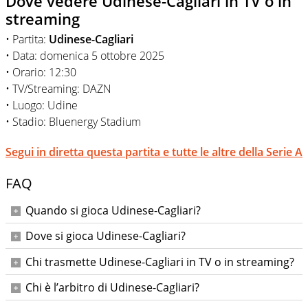
Dove vedere Udinese-Cagliari in TV o in
streaming
• Partita:
Udinese-Cagliari
• Data: domenica 5 ottobre 2025
• Orario: 12:30
• TV/Streaming: DAZN
• Luogo: Udine
• Stadio: Bluenergy Stadium
Segui in diretta questa partita e tutte le altre della Serie A
FAQ
Quando si gioca Udinese-Cagliari?
Domenica 5 ottobre 2025 alle ore 12:30.
Dove si gioca Udinese-Cagliari?
Al Bluenergy Stadium di Udine.
Chi trasmette Udinese-Cagliari in TV o in streaming?
La partita è in diretta su DAZN.
Chi è l’arbitro di Udinese-Cagliari?
L’arbitro è Arena; assistenti Baccini e Ceccon; IV Mucera;