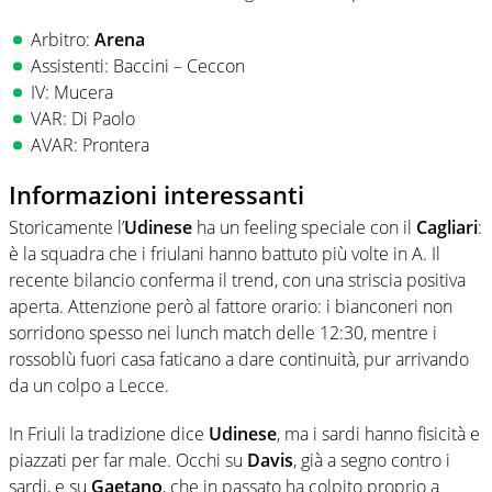
Arbitro:
Arena
Assistenti: Baccini – Ceccon
IV: Mucera
VAR: Di Paolo
AVAR: Prontera
Informazioni interessanti
Storicamente l’
Udinese
ha un feeling speciale con il
Cagliari
:
è la squadra che i friulani hanno battuto più volte in A. Il
recente bilancio conferma il trend, con una striscia positiva
aperta. Attenzione però al fattore orario: i bianconeri non
sorridono spesso nei lunch match delle 12:30, mentre i
rossoblù fuori casa faticano a dare continuità, pur arrivando
da un colpo a Lecce.
In Friuli la tradizione dice
Udinese
, ma i sardi hanno fisicità e
piazzati per far male. Occhi su
Davis
, già a segno contro i
sardi, e su
Gaetano
, che in passato ha colpito proprio a