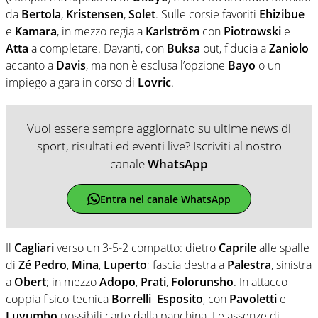
da
Bertola
,
Kristensen
,
Solet
. Sulle corsie favoriti
Ehizibue
e
Kamara
, in mezzo regia a
Karlström
con
Piotrowski
e
Atta
a completare. Davanti, con
Buksa
out, fiducia a
Zaniolo
accanto a
Davis
, ma non è esclusa l’opzione
Bayo
o un
impiego a gara in corso di
Lovric
.
Vuoi essere sempre aggiornato su ultime news di
sport, risultati ed eventi live? Iscriviti al nostro
canale
WhatsApp
Entra nel canale WhatsApp
Il
Cagliari
verso un 3-5-2 compatto: dietro
Caprile
alle spalle
di
Zé Pedro
,
Mina
,
Luperto
; fascia destra a
Palestra
, sinistra
a
Obert
; in mezzo
Adopo
,
Prati
,
Folorunsho
. In attacco
coppia fisico-tecnica
Borrelli
–
Esposito
, con
Pavoletti
e
Luvumbo
possibili carte dalla panchina. Le assenze di