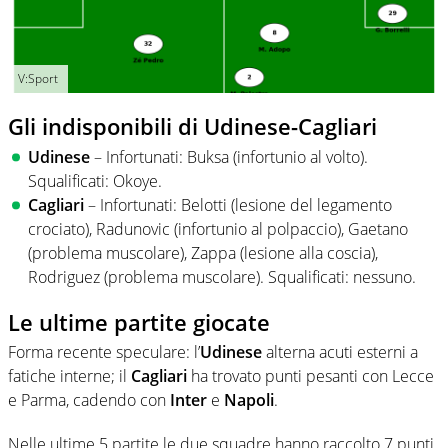
V:Sport
Gli indisponibili di Udinese-Cagliari
Udinese
– Infortunati: Buksa (infortunio al volto).
Squalificati: Okoye.
Cagliari
– Infortunati: Belotti (lesione del legamento
crociato), Radunovic (infortunio al polpaccio), Gaetano
(problema muscolare), Zappa (lesione alla coscia),
Rodriguez (problema muscolare). Squalificati: nessuno.
Le ultime partite giocate
Forma recente speculare: l’
Udinese
alterna acuti esterni a
fatiche interne; il
Cagliari
ha trovato punti pesanti con Lecce
e Parma, cadendo con
Inter
e
Napoli
.
Nelle ultime 5 partite le due squadre hanno raccolto 7 punti