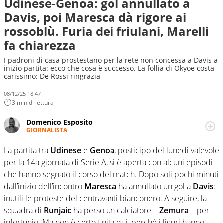
Udinese-Genoa: gol annullato a
Davis, poi Maresca dà rigore ai
rossoblù. Furia dei friulani, Marelli
fa chiarezza
I padroni di casa prostestano per la rete non concessa a Davis a
inizio partita: ecco che cosa è successo. La follia di Okyoe costa
carissimo: De Rossi ringrazia
08/12/25 18:47
3 min di lettura
Domenico Esposito
GIORNALISTA
Da vent’anni in campo e sul campo per vivere ogni evento
in tutte le sue sfaccettature. Passione smisurata per il
La partita tra
Udinese
e
Genoa
, posticipo del lunedì valevole
calcio e per la sfera di cuoio. Il pallone è una cosa
per la 14a giornata di Serie A, si è aperta con alcuni episodi
serissima, guai a dirgli di no
che hanno segnato il corso del match. Dopo soli pochi minuti
dall’inizio dell’incontro
Maresca
ha annullato un gol a
Davis
:
inutili le proteste del centravanti bianconero. A seguire, la
squadra di
Runjaic
ha perso un calciatore –
Zemura
– per
infortunio. Ma non è certo finita qui, perché i liguri hanno