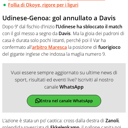
Follia di Okoye, rigore per i liguri
Udinese-Genoa: gol annullato a Davis
Dopo 9′ dal fischio d’inizio
l’Udinese ha sbloccato il match
con il gol messo a segno da
Davis
. Ma la gioia dei padroni di
casa è durata solo pochi istanti, perché poi il Var ha
confermato all’
arbitro Maresca
la posizione di
fuorigioco
del gigante inglese che indossa la maglia numero 9.
Vuoi essere sempre aggiornato su ultime news di
sport, risultati ed eventi live? Iscriviti al nostro
canale
WhatsApp
Entra nel canale WhatsApp
L’azione è stata un po’ caotica: cross dalla destra di
Zanoli
,
splendida rovesciata di
Ekkelenkamp
, il pallone capita poi