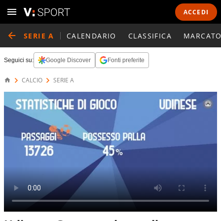
ACCEDI
SERIE A
CALENDARIO
CLASSIFICA
MARCATO
Seguici su:
Google Discover
Fonti preferite
CALCIO
SERIE A