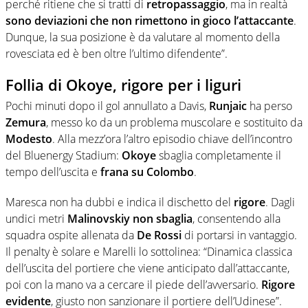
perché ritiene che si tratti di
retropassaggio
, ma in realtà
sono deviazioni che non rimettono in gioco l’attaccante
.
Dunque, la sua posizione è da valutare al momento della
rovesciata ed è ben oltre l’ultimo difendente”.
Follia di Okoye, rigore per i liguri
Pochi minuti dopo il gol annullato a Davis,
Runjaic
ha perso
Zemura
, messo ko da un problema muscolare e sostituito da
Modesto
. Alla mezz’ora l’altro episodio chiave dell’incontro
del Bluenergy Stadium:
Okoye
sbaglia completamente il
tempo dell’uscita e
frana su Colombo
.
Maresca non ha dubbi e indica il dischetto del
rigore
. Dagli
undici metri
Malinovskiy non sbaglia
, consentendo alla
squadra ospite allenata da
De Rossi
di portarsi in vantaggio.
Il penalty è solare e Marelli lo sottolinea: “Dinamica classica
dell’uscita del portiere che viene anticipato dall’attaccante,
poi con la mano va a cercare il piede dell’avversario.
Rigore
evidente
, giusto non sanzionare il portiere dell’Udinese”.