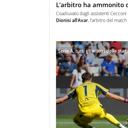
L’arbitro ha ammonito d
Coadiuvato dagli assistenti Ceccon
Dionisi all’Avar
, l’arbitro del mat
Serie A, tutti gli arbitri della st