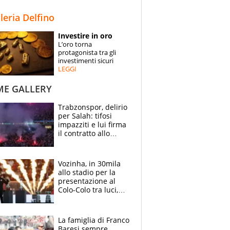
STORIE
lleria Delfino
SPECIALI
Investire in oro
L’oro torna
ESPERTI
protagonista tra gli
investimenti sicuri
LEGGI
CONTATTI
ME GALLERY
Trabzonspor, delirio
per Salah: tifosi
impazziti e lui firma
il contratto allo
stadio
Vozinha, in 30mila
allo stadio per la
presentazione al
Colo-Colo tra luci,
spettacolo, elicotteri
e paracadutisti
La famiglia di Franco
Baresi sempre