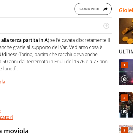
Gioie
CONDIVIDI
numerose manifestazioni sportive e collaborato con
, competenza, conoscenza e memoria storica. Si occupa
 alla terza partita in A
) se l’è cavata discretamente il
, anche grazie al supporto del Var. Vediamo cosa è
ULTI
Udinese-Torino, partita che racchiudeva anche
a 50 anni dal terremoto in Friuli del 1976 e a 77 anni
e lunedì.
ola
e
catori
da moviola