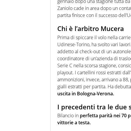
gennaio dopo una stagione tutta da d
Zaniolo cade in area dopo un contat
partita finisce con il successo dell’
Chi è l’arbitro Mucera
Prima di spiccare il volo nella carrie
Udinese-Torino, ha svolto vari lavori.
addetto al check-out di un autonoleg
coordinatore di un’azienda di traslo
Serie C nella scorsa stagione, consid
playout. I cartellini rossi estratti da
ammonizioni, invece, arrivano a 88, 
gialli estratti per partita. Ha debu
uscita in Bologna-Verona.
I precedenti tra le due
Bilancio in
perfetta parità nei 70 p
vittorie a testa.