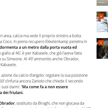
n area, calcia ma vede il proprio sinistro a botta
a da Coco. In pieno recupero Ekkelenkamp penetra in
dormenta a un metro dalla porta vuota ed
 giallo al 46′, è per Kabasele, che già l’aveva fatta
lo su Simeone. Al 49’ ammonito anche Obrador,
 Kabasele.
 azione da calcio d’angolo: regolare la sua posizione
 60’ s’infuria ancora Zaniolo che chiede il secondo
 suoi danni: “
Ma come fa a non essere
 dei friulani.
i Obrador
, sostituito da Biraghi, che non giocava da