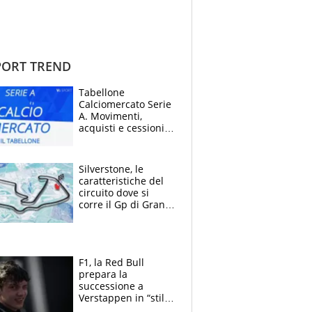
ORT TREND
Tabellone
Calciomercato Serie
A. Movimenti,
acquisti e cessioni:
estate 2026-27
Silverstone, le
caratteristiche del
circuito dove si
corre il Gp di Gran
Bretagna del
Motomondiale
F1, la Red Bull
prepara la
successione a
Verstappen in “stile
Antonelli”. Colapinto