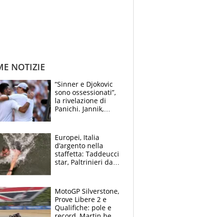
ME NOTIZIE
“Sinner e Djokovic
sono ossessionati”,
la rivelazione di
Panichi. Jannik,
ansia per il
ginocchio e il rischio
agli US Open
Europei, Italia
d’argento nella
staffetta: Taddeucci
star, Paltrinieri da
leggenda. Greg
svela la profezia di
Padre Pio
MotoGP Silverstone,
Prove Libere 2 e
Qualifiche: pole e
record, Martin beffa