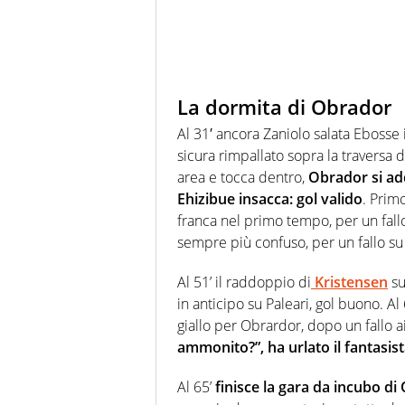
La dormita di Obrador
Al 31′ ancora Zaniolo salata Ebosse i
sicura rimpallato sopra la travers
area e tocca dentro,
Obrador si ad
Ehizibue insacca: gol valido
. Primo
franca nel primo tempo, per un fal
sempre più confuso, per un fallo su
Al 51’ il raddoppio di
Kristensen
su
in anticipo su Paleari, gol buono. Al
giallo per Obrardor, dopo un fallo ai
ammonito?”, ha urlato il fantasista
Al 65’
finisce la gara da incubo d