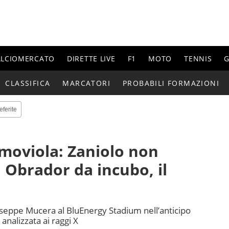
ALCIOMERCATO
DIRETTE LIVE
F1
MOTO
TENNIS
G
CLASSIFICA
MARCATORI
PROBABILI FORMAZIONI
eferite
moviola: Zaniolo non
, Obrador da incubo, il
iuseppe Mucera al BluEnergy Stadium nell’anticipo
analizzata ai raggi X