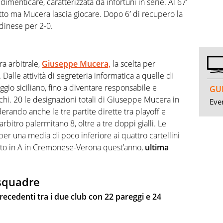
imenticare, caratterizzata da infortuni in serie. Al 67’
to ma Mucera lascia giocare. Dopo 6′ di recupero la
Udinese per 2-0.
ra arbitrale,
Giuseppe Mucera,
la scelta per
 Dalle attività di segreteria informatica a quelle di
gio siciliano, fino a diventare responsabile e
GUI
chi. 20 le designazioni totali di Giuseppe Mucera in
Even
erando anche le tre partite dirette tra playoff e
ll’arbitro palermitano 8, oltre a tre doppi gialli. Le
per una media di poco inferiore ai quattro cartellini
ttato in A in Cremonese-Verona quest’anno,
ultima
 squadre
recedenti tra i due club con 22 pareggi e 24