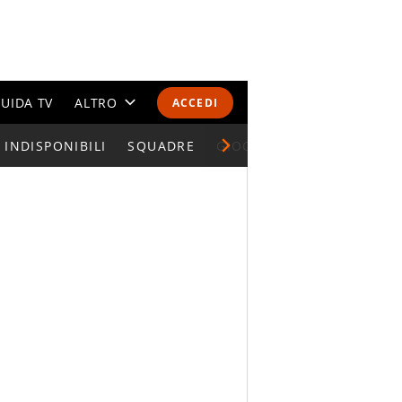
UIDA TV
ALTRO
ACCEDI
INDISPONIBILI
CALENDARI E CLASSIFICHE
SQUADRE
GIOCATORI SERIE A
ALTRI SPORT
MONDIALI 2026
OLIMPIADI
GOSSIP
LIFESTYLE