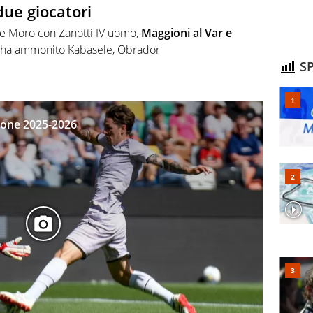
ue giocatori
i e Moro con Zanotti IV uomo,
Maggioni al Var e
ch ha ammonito Kabasele, Obrador
SP
agione 2025-2026