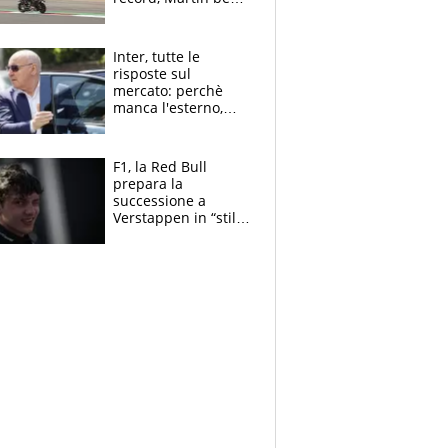
tutti. Prima fila
Aprilia
Inter, tutte le
risposte sul
mercato: perchè
manca l'esterno,
perchè Romero è
sfumato, quale è il
vero obiettivo di
F1, la Red Bull
Marotta
prepara la
successione a
Verstappen in “stile
Antonelli”. Colapinto
derubato, che
attacco all’Italia