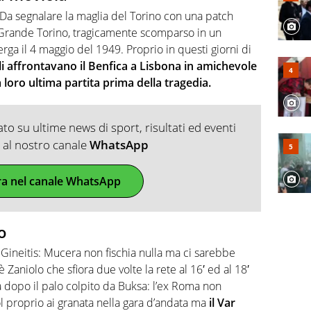
 Da segnalare la maglia del Torino con una patch
 Grande Torino, tragicamente scomparso in un
erga il 4 maggio del 1949. Proprio in questi giorni di
bili affrontavano il Benfica a Lisbona in amichevole
 loro ultima partita prima della tragedia.
o su ultime news di sport, risultati ed eventi
ti al nostro canale
WhatsApp
ra nel canale WhatsApp
o
u Gineitis: Mucera non fischia nulla ma ci sarebbe
c’è Zaniolo che sfiora due volte la rete al 16′ ed al 18′
a dopo il palo colpito da Buksa: l’ex Roma non
 proprio ai granata nella gara d’andata ma
il Var