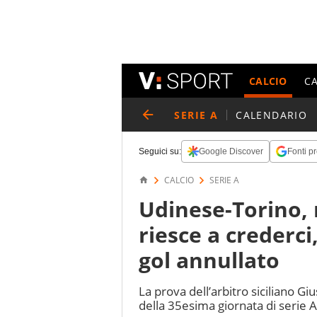
CALCIO
C
SERIE A
CALENDARIO
Seguici su:
Google Discover
Fonti pr
CALCIO
SERIE A
Udinese-Torino, 
riesce a crederci
gol annullato
La prova dell’arbitro siciliano G
della 35esima giornata di serie A 