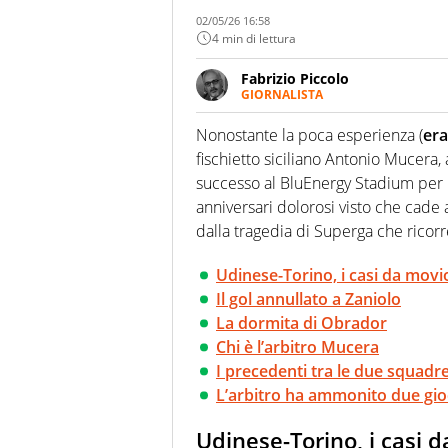
02/05/26 16:58
4 min di lettura
Fabrizio Piccolo
GIORNALISTA
Nella sua carriera ha seguito 
agenzie e testate. Esperienza
Nonostante la poca esperienza (
era
prevalentemente di calcio
fischietto siciliano Antonio Mucera
successo al BluEnergy Stadium per 
anniversari dolorosi visto che cade 
dalla tragedia di Superga che ricorr
Udinese-Torino, i casi da movi
Il gol annullato a Zaniolo
La dormita di Obrador
Chi è l’arbitro Mucera
I precedenti tra le due squadr
L’arbitro ha ammonito due gio
Udinese-Torino, i casi 