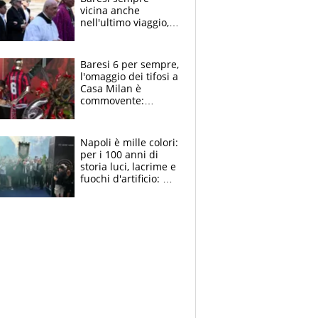
vicina anche
nell'ultimo viaggio,
la moglie Maura, i
figli e i suoi cari
circondati
Baresi 6 per sempre,
dall'affetto dei tifosi
l'omaggio dei tifosi a
Casa Milan è
commovente:
maglie, bandiere,
sciarpe, lacrime e
bigliettini
Napoli è mille colori:
per i 100 anni di
storia luci, lacrime e
fuochi d'artificio: De
Laurentiis salta al
coro anti-Juve