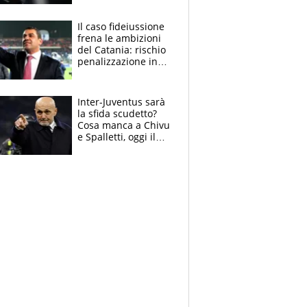
derubato, che
attacco all’Italia
Il caso fideiussione
frena le ambizioni
del Catania: rischio
penalizzazione in
classifica, cosa
succede?
Inter-Juventus sarà
la sfida scudetto?
Cosa manca a Chivu
e Spalletti, oggi il
primo antipasto