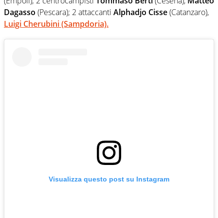
(Empoli); 2 centrocampisti
Tommaso Berti
(Cesena),
Matteo
Dagasso
(Pescara); 2 attaccanti
Alphadjo Cisse
(Catanzaro),
Luigi Cherubini
(Sampdoria).
Visualizza questo post su Instagram