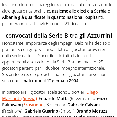
invece un turno di spareggio tra loro, da cui emergeranno le
altre quattro nazionali che,
assieme alle dieci e a Serbia e
Albania già qualificate in quanto nazionali ospitant
i,
prenderanno parte agli Europei U21 di calcio.
I convocati della Serie B tra gli Azzurrini
Nonostante l’importanza degli impegni, Baldini ha deciso di
puntare su un gruppo consolidato di giocatori provenienti
dalla serie cadetta. Sono dieci in tutto i giocatori
appartenenti a squadre della Serie B su un totale di 25
giocatori partenti per il duplice impegno internazionale.
Secondo le regole previste, inoltre, i giocatori convocabili
sono quelli
nati dopo il 1° gennaio 2004.
In particolare, i giocatori scelti sono 3 portieri
Diego
Mascardi
(Spezia)
,
Edoardo Motta
(Reggiana),
Lorenzo
Palmisani
(
Frosinone
); 3 difensori
Gabriele Calvani
(Frosinone),
Gabriele Guarino
(Empoli),
Brando Moruzzi