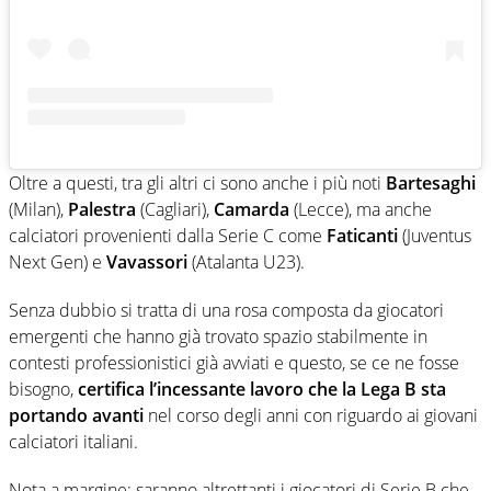
Oltre a questi, tra gli altri ci sono anche i più noti
Bartesaghi
(Milan),
Palestra
(Cagliari),
Camarda
(Lecce), ma anche
calciatori provenienti dalla Serie C come
Faticanti
(Juventus
Next Gen) e
Vavassori
(Atalanta U23).
Senza dubbio si tratta di una rosa composta da giocatori
emergenti che hanno già trovato spazio stabilmente in
contesti professionistici già avviati e questo, se ce ne fosse
bisogno,
certifica l’incessante lavoro che la Lega B sta
portando avanti
nel corso degli anni con riguardo ai giovani
calciatori italiani.
Nota a margine: saranno altrettanti i giocatori di Serie B che