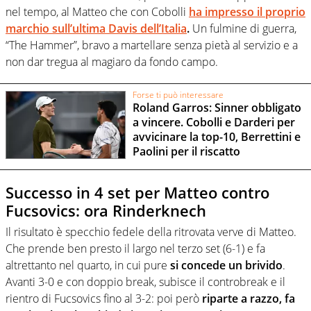
nel tempo, al Matteo che con Cobolli
ha impresso il proprio
marchio sull’ultima Davis dell’Italia
.
Un fulmine di guerra,
“The Hammer”, bravo a martellare senza pietà al servizio e a
non dar tregua al magiaro da fondo campo.
Forse ti può interessare
Roland Garros: Sinner obbligato
a vincere. Cobolli e Darderi per
avvicinare la top-10, Berrettini e
Paolini per il riscatto
Successo in 4 set per Matteo contro
Fucsovics: ora Rinderknech
Il risultato è specchio fedele della ritrovata verve di Matteo.
Che prende ben presto il largo nel terzo set (6-1) e fa
altrettanto nel quarto, in cui pure
si concede un brivido
.
Avanti 3-0 e con doppio break, subisce il controbreak e il
rientro di Fucsovics fino al 3-2: poi però
riparte a razzo, fa