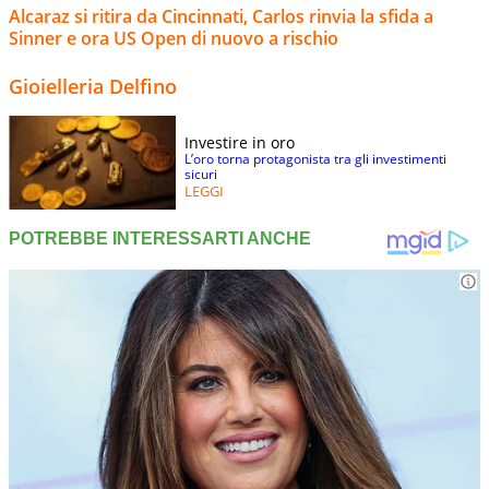
Alcaraz si ritira da Cincinnati, Carlos rinvia la sfida a
Sinner e ora US Open di nuovo a rischio
Gioielleria Delfino
Investire in oro
L’oro torna protagonista tra gli investimenti
sicuri
LEGGI