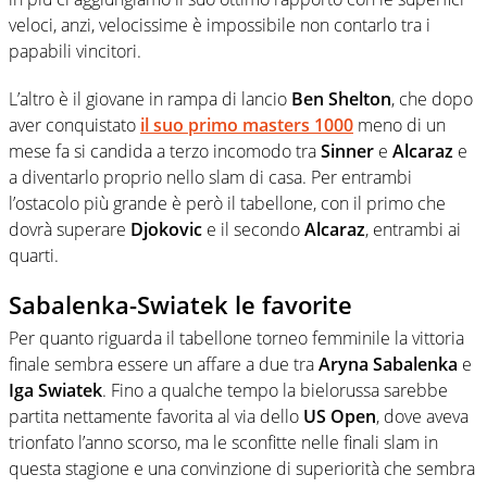
veloci, anzi, velocissime è impossibile non contarlo tra i
papabili vincitori.
L’altro è il giovane in rampa di lancio
Ben Shelton
, che dopo
aver conquistato
il suo primo masters 1000
meno di un
mese fa si candida a terzo incomodo tra
Sinner
e
Alcaraz
e
a diventarlo proprio nello slam di casa. Per entrambi
l’ostacolo più grande è però il tabellone, con il primo che
dovrà superare
Djokovic
e il secondo
Alcaraz
, entrambi ai
quarti.
Sabalenka-Swiatek le favorite
Per quanto riguarda il tabellone torneo femminile la vittoria
finale sembra essere un affare a due tra
Aryna Sabalenka
e
Iga Swiatek
. Fino a qualche tempo la bielorussa sarebbe
partita nettamente
favorita al via dello
US Open
, dove aveva
trionfato l’anno scorso, ma le sconfitte nelle finali slam in
questa stagione e una convinzione di superiorità che sembra