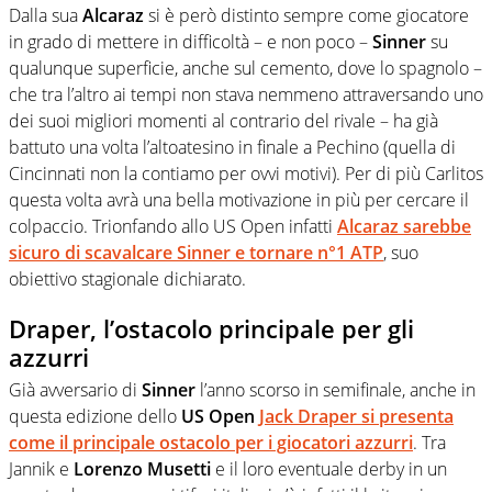
Dalla sua
Alcaraz
si è però distinto sempre come giocatore
in grado di mettere in difficoltà – e non poco –
Sinner
su
qualunque superficie, anche sul cemento, dove lo spagnolo –
che tra l’altro ai tempi non stava nemmeno attraversando uno
dei suoi migliori momenti al contrario del rivale – ha già
battuto una volta l’altoatesino in finale a Pechino (quella di
Cincinnati non la contiamo per ovvi motivi). Per di più Carlitos
questa volta avrà una bella motivazione in più per cercare il
colpaccio. Trionfando allo US Open infatti
Alcaraz
sarebbe
sicuro di scavalcare
Sinner
e tornare n°1 ATP
, suo
obiettivo stagionale dichiarato.
Draper, l’ostacolo principale per gli
azzurri
Già avversario di
Sinner
l’anno scorso in semifinale, anche in
questa edizione dello
US Open
Jack
Draper
si presenta
come il principale ostacolo per i giocatori azzurri
. Tra
Jannik e
Lorenzo
Musetti
e il loro eventuale derby in un