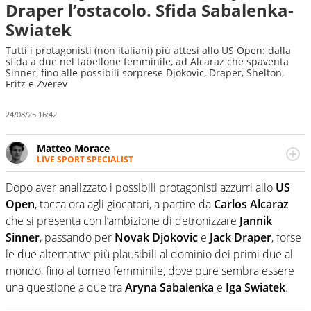
Draper l’ostacolo. Sfida Sabalenka-
Swiatek
Tutti i protagonisti (non italiani) più attesi allo US Open: dalla
sfida a due nel tabellone femminile, ad Alcaraz che spaventa
Sinner, fino alle possibili sorprese Djokovic, Draper, Shelton,
Fritz e Zverev
24/08/25 16:42
Matteo Morace
LIVE SPORT SPECIALIST
La multimedialità quale approccio personale e
professionale. Ama raccontare lo sport focalizzando ogni
Dopo aver analizzato i possibili protagonisti azzurri allo
US
attenzione sul tempo reale: la verità della dirette non
Open
, tocca ora agli giocatori, a partire da
Carlos Alcaraz
sono opinioni ma fatti
che si presenta con l’ambizione di detronizzare
Jannik
Sinner
, passando per
Novak Djokovic
e
Jack Draper
, forse
le due alternative più plausibili al dominio dei primi due al
mondo, fino al torneo femminile, dove pure sembra essere
una questione a due tra
Aryna Sabalenka
e
Iga Swiatek
.