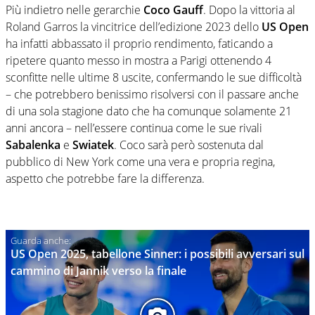
Più indietro nelle gerarchie
Coco Gauff
. Dopo la vittoria al
Roland Garros la vincitrice dell’edizione 2023 dello
US Open
ha infatti abbassato il proprio rendimento, faticando a
ripetere quanto messo in mostra a Parigi ottenendo 4
sconfitte nelle ultime 8 uscite, confermando le sue difficoltà
– che potrebbero benissimo risolversi con il passare anche
di una sola stagione dato che ha comunque solamente 21
anni ancora – nell’essere continua come le sue rivali
Sabalenka
e
Swiatek
. Coco sarà però sostenuta dal
pubblico di New York come una vera e propria regina,
aspetto che potrebbe fare la differenza.
US Open 2025, tabellone Sinner: i possibili avversari sul
cammino di Jannik verso la finale