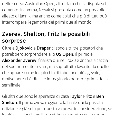
dello scorso Australian Open, altro slam che si disputa sul
cemento. Insomma, Novak si presenta come un possibile
alleato di Jannik, ma anche come colui che più di tutti può
interrompere l’egemonia dei primi due al mondo.
Zverev, Shelton, Fritz le possibili
sorprese
Oltre a
Djokovic
e
Draper
ci sono altri tre giocatori che
potrebbero sorprendere allo
US Open
. Il primo è
Alexander Zverev
, finalista qui nel 2020 e ancora a caccia
del suo primo titolo slam, ma soprattutto favorito da quello
che appare come lo spicchio di tabellone più agevole,
motivo per cui è difficile immaginarlo perdere prima della
semifinale.
Gli altri due sono le speranze di casa
Taylor Fritz
e
Ben
Shelton
. Il primo aveva raggiunto la finale qui la passata
edizione e già solo per questo va preso in considerazione, se
in più ci aggiungiamo il suo ottimo rapporto con le superfici