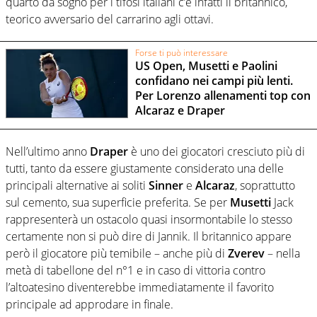
quarto da sogno per i tifosi italiani c’è infatti il britannico,
teorico avversario del carrarino agli ottavi.
Forse ti può interessare
US Open, Musetti e Paolini
confidano nei campi più lenti.
Per Lorenzo allenamenti top con
Alcaraz e Draper
Nell’ultimo anno
Draper
è uno dei giocatori cresciuto più di
tutti, tanto da essere giustamente considerato una delle
principali alternative ai soliti
Sinner
e
Alcaraz
, soprattutto
sul cemento, sua superficie preferita. Se per
Musetti
Jack
rappresenterà un ostacolo quasi insormontabile lo stesso
certamente non si può dire di Jannik. Il britannico appare
però il giocatore più temibile – anche più di
Zverev
– nella
metà di tabellone del n°1 e in caso di vittoria contro
l’altoatesino diventerebbe immediatamente il favorito
principale ad approdare in finale.