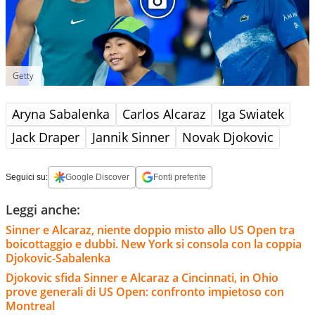
Getty
Aryna Sabalenka
Carlos Alcaraz
Iga Swiatek
Jack Draper
Jannik Sinner
Novak Djokovic
Seguici su:
Google Discover
Fonti preferite
Leggi anche:
Sinner e Alcaraz, niente doppio misto allo US Open tra
boicottaggio e dubbi. New York si consola con la coppia
Djokovic-Sabalenka
Djokovic sfida Sinner e Alcaraz a Cincinnati, in Ohio
prove generali di US Open: confronto impietoso con
Montreal