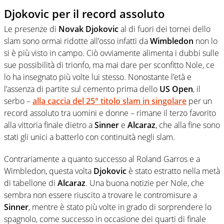
Djokovic per il record assoluto
Le presenze di
Novak Djokovic
al di fuori dei tornei dello
slam sono ormai ridotte all’osso infatti da
Wimbledon
non lo
si è più visto in campo. Ciò ovviamente alimenta i dubbi sulle
sue possibilità di trionfo, ma mai dare per sconfitto Nole, ce
lo ha insegnato più volte lui stesso. Nonostante l’età e
l’assenza di partite sul cemento prima dello
US Open
, il
serbo –
alla caccia del 25° titolo slam in singolare
per un
record assoluto tra uomini e donne – rimane il terzo favorito
alla vittoria finale dietro a
Sinner
e
Alcaraz
, che alla fine sono
stati gli unici a batterlo con continuità negli slam.
Contrariamente a quanto successo al Roland Garros e a
Wimbledon, questa volta
Djokovic
è stato estratto nella metà
di tabellone di
Alcaraz
. Una buona notizie per Nole, che
sembra non essere riuscito a trovare le contromisure a
Sinner
, mentre è stato più volte in grado di sorprendere lo
spagnolo, come successo in occasione dei quarti di finale