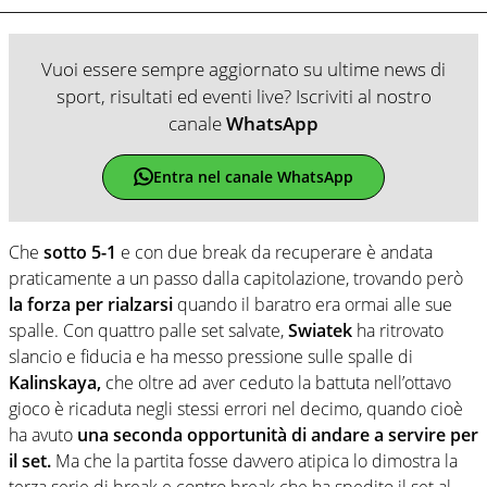
Vuoi essere sempre aggiornato su ultime news di
sport, risultati ed eventi live? Iscriviti al nostro
canale
WhatsApp
Entra nel canale WhatsApp
Che
sotto 5-1
e con due break da recuperare è andata
praticamente a un passo dalla capitolazione, trovando però
la forza per rialzarsi
quando il baratro era ormai alle sue
spalle. Con quattro palle set salvate,
Swiatek
ha ritrovato
slancio e fiducia e ha messo pressione sulle spalle di
Kalinskaya,
che oltre ad aver ceduto la battuta nell’ottavo
gioco è ricaduta negli stessi errori nel decimo, quando cioè
ha avuto
una seconda opportunità di andare a servire per
il set.
Ma che la partita fosse davvero atipica lo dimostra la
terza serie di break e contro break che ha spedito il set al