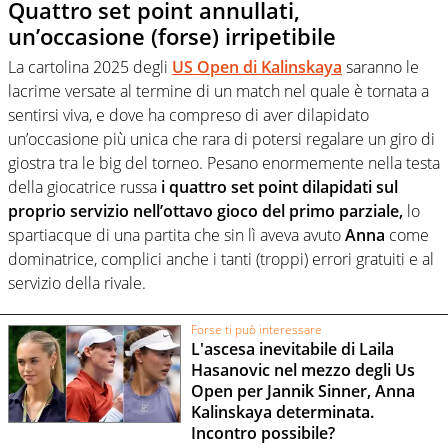
Quattro set point annullati,
un’occasione (forse) irripetibile
La cartolina 2025 degli
US Open di Kalinskaya
saranno le
lacrime versate al termine di un match nel quale è tornata a
sentirsi viva, e dove ha compreso di aver dilapidato
un’occasione più unica che rara di potersi regalare un giro di
giostra tra le big del torneo. Pesano enormemente nella testa
della giocatrice russa
i quattro set point dilapidati sul
proprio servizio nell’ottavo gioco del primo parziale,
lo
spartiacque di una partita che sin lì aveva avuto
Anna
come
dominatrice, complici anche i tanti (troppi) errori gratuiti e al
servizio della rivale.
Forse ti può interessare
L'ascesa inevitabile di Laila
Hasanovic nel mezzo degli Us
Open per Jannik Sinner, Anna
Kalinskaya determinata.
Incontro possibile?