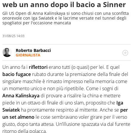
web un anno dopo il bacio a Sinner
Gli US Open di Anna Kalinskaya si sono chiusi con una sconfitta
onorevole con Iga Swiatek e le lacrime versate nel tunnel degli
spogliatoi per l'occasione mancata
31/08/25 14:03
Roberto Barbacci
GIORNALISTA
Giornalista (pubblicista) sportivo a tutto campo, è il
tuttologo di Virgilio Sport. Provate a chiedergli di boxe, di
Un anno fa i
riflettori
erano tutti (o quasi) per lei. E quel
scherma, di volley o di curling: ve ne farà innamorare
bacio fugace
rubato durante la premiazione della finale del
singolare maschile è rimasto impresso nella memoria come
un momento unico e non più ripetibile. Come i sogni di
Anna Kalinskaya
di provare a risalire la china e mettere
piede in un ottavo di finale di uno slam, proposito che
Iga
Swiatek
ha prontamente respinto al mittente. Anche se
per
un set almeno
le cose sembravano voler girare per il verso
giusto, dopo tanta attesa. Un’illusione spazzata via dal furente
ritorno della polacca.