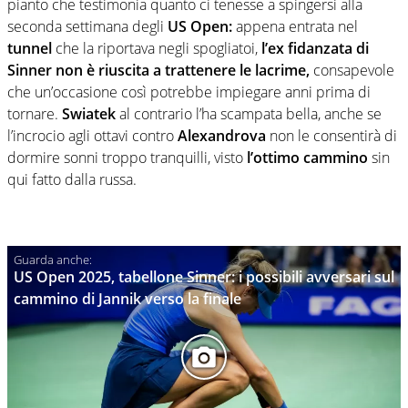
pianto che testimonia quanto ci tenesse a spingersi alla
seconda settimana degli
US Open:
appena entrata nel
tunnel
che la riportava negli spogliatoi,
l’ex fidanzata di
Sinner non è riuscita a trattenere le lacrime,
consapevole
che un’occasione così potrebbe impiegare anni prima di
tornare.
Swiatek
al contrario l’ha scampata bella, anche se
l’incrocio agli ottavi contro
Alexandrova
non le consentirà di
dormire sonni troppo tranquilli, visto
l’ottimo cammino
sin
qui fatto dalla russa.
US Open 2025, tabellone Sinner: i possibili avversari sul
cammino di Jannik verso la finale