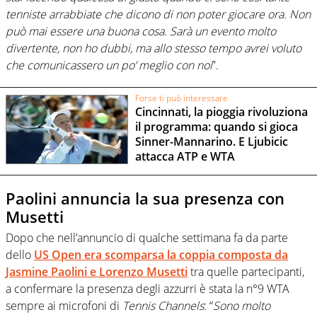
tenniste arrabbiate che dicono di non poter giocare ora. Non
può mai essere una buona cosa. Sarà un evento molto
divertente, non ho dubbi, ma allo stesso tempo avrei voluto
che comunicassero un po’ meglio con noi
”.
Forse ti può interessare
Cincinnati, la pioggia rivoluziona
il programma: quando si gioca
Sinner-Mannarino. E Ljubicic
attacca ATP e WTA
Paolini annuncia la sua presenza con
Musetti
Dopo che nell’annuncio di qualche settimana fa da parte
dello
US Open
era scomparsa la coppia composta da
Jasmine Paolini
e
Lorenzo Musetti
tra quelle partecipanti,
a confermare la presenza degli azzurri è stata la n°9 WTA
sempre ai microfoni di
Tennis Channels
: “
Sono molto