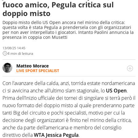
fuoco amico, Pegula critica sul
doppio misto
Doppio misto dello US Open ancora nel mirino della critica:
questa volta è stata Pegula a prendersela con gli organizzatori
per non aver interpellato i giocatori. Intanto Paolini annuncia la
presenza in coppia con Musetti
13/08/25 14:45
4 min di lettura
Matteo Morace
LIVE SPORT SPECIALIST
La multimedialità quale approccio personale e
professionale. Ama raccontare lo sport focalizzando ogni
Con l’avanzare della calda, anzi, torrida estate nordamericana
attenzione sul tempo reale: la verità della dirette non
ci si avvicina anche all’ultimo slam stagionale, lo
US Open
.
sono opinioni ma fatti
Prima dell’inizio ufficiale dei tornei di singolare si terrà però il
nuovo formato del doppio misto al quale prenderanno parte
tanti Big del circuito e pochi specialisti, motivo per cui la
decisione degli organizzatori è finito nel mirino della critica,
anche da parte dell’americana e membro del consiglio
direttivo della
WTA Jessica Pegula
.