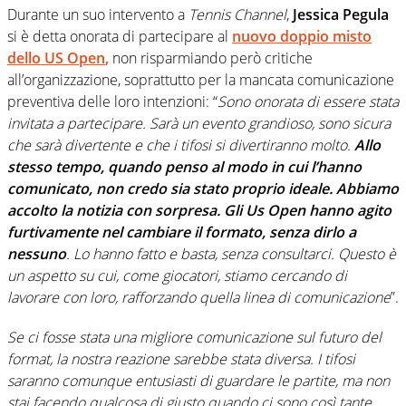
Durante un suo intervento a
Tennis Channel
,
Jessica Pegula
si è detta onorata di partecipare al
nuovo doppio misto
dello
US Open
,
non risparmiando però critiche
all’organizzazione, soprattutto per la mancata comunicazione
preventiva delle loro intenzioni: “
Sono onorata di essere stata
invitata a partecipare. Sarà un evento grandioso, sono sicura
che sarà divertente e che i tifosi si divertiranno molto.
Allo
stesso tempo, quando penso al modo in cui l’hanno
comunicato, non credo sia stato proprio ideale. Abbiamo
accolto la notizia con sorpresa. Gli Us Open hanno agito
furtivamente nel cambiare il formato, senza dirlo a
nessuno
. Lo hanno fatto e basta, senza consultarci. Questo è
un aspetto su cui, come giocatori, stiamo cercando di
lavorare con loro, rafforzando quella linea di comunicazione
”.
Se ci fosse stata una migliore comunicazione sul futuro del
format, la nostra reazione sarebbe stata diversa. I tifosi
saranno comunque entusiasti di guardare le partite, ma non
stai facendo qualcosa di giusto quando ci sono così tante