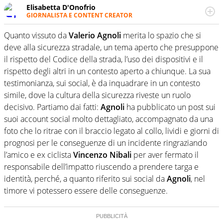
Elisabetta D'Onofrio
GIORNALISTA E CONTENT CREATOR
Giornalista professionista dal 2007, scrive per curiosità
personale e necessità: soprattutto di calcio, di sport e dei
Quanto vissuto da
Valerio Agnoli
merita lo spazio che si
suoi protagonisti, concedendosi innocenti evasioni
deve alla sicurezza stradale, un tema aperto che presuppone
nell'ambito della creazione di format. Un tempo ala
il rispetto del Codice della strada, l’uso dei dispositivi e il
destra, oggi si sente a suo agio nel ruolo di libero. Cura
rispetto degli altri in un contesto aperto a chiunque. La sua
una classifica riservata dei migliori 5 calciatori di sempre.
testimonianza, sui social, è da inquadrare in un contesto
simile, dove la cultura della sicurezza riveste un ruolo
decisivo. Partiamo dai fatti:
Agnoli
ha pubblicato un post sui
suoi account social molto dettagliato, accompagnato da una
foto che lo ritrae con il braccio legato al collo, lividi e giorni di
prognosi per le conseguenze di un incidente ringraziando
l’amico e ex ciclista
Vincenzo Nibali
per aver fermato il
responsabile dell’impatto riuscendo a prendere targa e
identità, perché, a quanto riferito sui social da
Agnoli
, nel
timore vi potessero essere delle conseguenze.