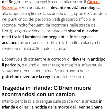
del Belgio
, che scatta oggi in concomitanza con il
Giro di
Svizzera
, verrà portata una
rilevante novità tecnologica,
allo scopo di migliorare la sicurezza del gruppo dei corridori:
nei punti critici del percorso (vedi gli spartitraffico o le
rotonde, molto frequenti da incontrare nelle strade del
Nord), l’organizzazione ha previsto dei
sistemi di avviso
misti tra led luminosi lampeggianti e forti segnali
acustici,
che andranno a sostituire la bandiera bianca che
veniva sventolata dalle moto di corsa.
L’obiettivo è di consentire ai corridori di r
ilevare in anticipo
il pericolo,
e quindi di poter reagire meglio a un’eventuale
situazione ritenuta pericolosa. Se tutto andrà bene,
potrebbe diventare la regola
per tutte le corse.
Tragedia in Irlanda: O’Brien muore
scontrandosi con un camion
Intanto però la scia di sangue sulle strade non si arresta:
in
Irlanda è di ieri la notizia della morte del 16enne Shane