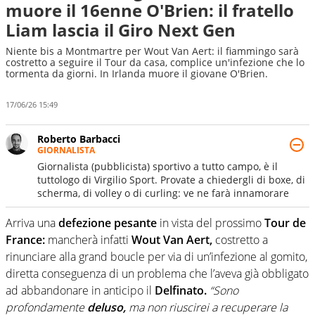
muore il 16enne O'Brien: il fratello
Liam lascia il Giro Next Gen
Niente bis a Montmartre per Wout Van Aert: il fiammingo sarà
costretto a seguire il Tour da casa, complice un'infezione che lo
tormenta da giorni. In Irlanda muore il giovane O'Brien.
17/06/26 15:49
Roberto Barbacci
GIORNALISTA
Giornalista (pubblicista) sportivo a tutto campo, è il
tuttologo di Virgilio Sport. Provate a chiedergli di boxe, di
scherma, di volley o di curling: ve ne farà innamorare
Arriva una
defezione pesante
in vista del prossimo
Tour de
France:
mancherà infatti
Wout Van Aert,
costretto a
rinunciare alla grand boucle per via di un’infezione al gomito,
diretta conseguenza di un problema che l’aveva già obbligato
ad abbandonare in anticipo il
Delfinato.
“Sono
profondamente
deluso,
ma non riuscirei a recuperare la