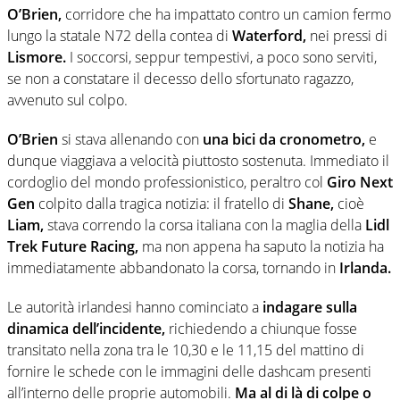
O’Brien,
corridore che ha impattato contro un camion fermo
lungo la statale N72 della contea di
Waterford,
nei pressi di
Lismore.
I soccorsi, seppur tempestivi, a poco sono serviti,
se non a constatare il decesso dello sfortunato ragazzo,
avvenuto sul colpo.
O’Brien
si stava allenando con
una bici da cronometro,
e
dunque viaggiava a velocità piuttosto sostenuta. Immediato il
cordoglio del mondo professionistico, peraltro col
Giro Next
Gen
colpito dalla tragica notizia: il fratello di
Shane,
cioè
Liam,
stava correndo la corsa italiana con la maglia della
Lidl
Trek Future Racing,
ma non appena ha saputo la notizia ha
immediatamente abbandonato la corsa, tornando in
Irlanda.
Le autorità irlandesi hanno cominciato a
indagare sulla
dinamica dell’incidente,
richiedendo a chiunque fosse
transitato nella zona tra le 10,30 e le 11,15 del mattino di
fornire le schede con le immagini delle dashcam presenti
all’interno delle proprie automobili.
Ma al di là di colpe o