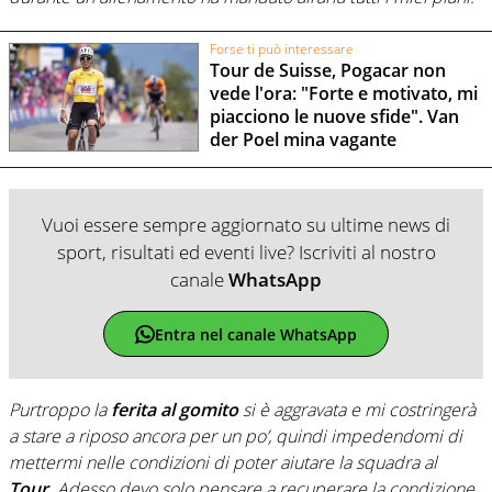
Forse ti può interessare
Tour de Suisse, Pogacar non
vede l'ora: "Forte e motivato, mi
piacciono le nuove sfide". Van
der Poel mina vagante
Vuoi essere sempre aggiornato su ultime news di
sport, risultati ed eventi live? Iscriviti al nostro
canale
WhatsApp
Entra nel canale WhatsApp
Purtroppo la
ferita al gomito
si è aggravata e mi costringerà
a stare a riposo ancora per un po’, quindi impedendomi di
mettermi nelle condizioni di poter aiutare la squadra al
Tour.
Adesso devo solo pensare a recuperare la condizione