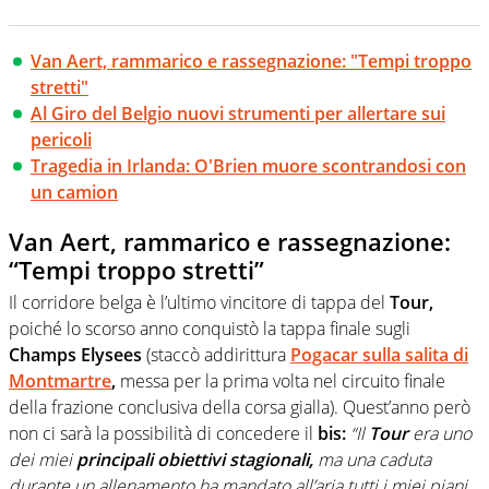
Van Aert, rammarico e rassegnazione: "Tempi troppo
stretti"
Al Giro del Belgio nuovi strumenti per allertare sui
pericoli
Tragedia in Irlanda: O'Brien muore scontrandosi con
un camion
Van Aert, rammarico e rassegnazione:
“Tempi troppo stretti”
Il corridore belga è l’ultimo vincitore di tappa del
Tour,
poiché lo scorso anno conquistò la tappa finale sugli
Champs Elysees
(staccò addirittura
Pogacar sulla salita di
Montmartre
,
messa per la prima volta nel circuito finale
della frazione conclusiva della corsa gialla). Quest’anno però
non ci sarà la possibilità di concedere il
bis:
“Il
Tour
era uno
dei miei
principali obiettivi stagionali,
ma una caduta
durante un allenamento ha mandato all’aria tutti i miei piani.