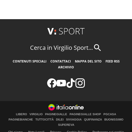
Cerca in Virgilio Sport...
CONTENUTI SPECIALI
CONTATTACI
MAPPA DEL SITO
FEED RSS
ARCHIVIO
LIBERO
VIRGILIO
PAGINEGIALLE
PAGINEGIALLE SHOP
PGCASA
PAGINEBIANCHE
TUTTOCITTÀ
DILEI
SIVIAGGIA
QUIFINANZA
BUONISSIMO
SUPEREVA
Chi siamo
Note Legali
Privacy
Cookie Policy
Preferenze sui cookie