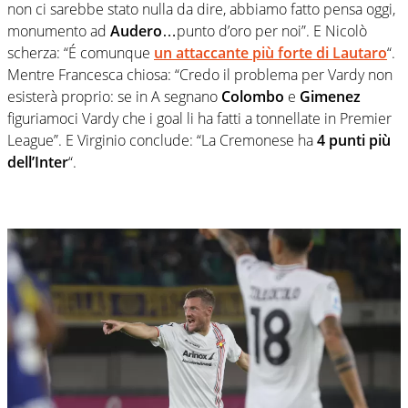
non ci sarebbe stato nulla da dire, abbiamo fatto pensa oggi,
monumento ad
Audero
…punto d’oro per noi”. E Nicolò
scherza: “É comunque
un attaccante più forte di Lautaro
“.
Mentre Francesca chiosa: “Credo il problema per Vardy non
esisterà proprio: se in A segnano
Colombo
e
Gimenez
figuriamoci Vardy che i goal li ha fatti a tonnellate in Premier
League”. E Virginio conclude: “La Cremonese ha
4 punti più
dell’Inter
“.