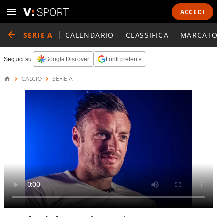
ACCEDI
SERIE A
CALENDARIO
CLASSIFICA
MARCATO
Seguici su:
Google Discover
Fonti preferite
CALCIO
SERIE A