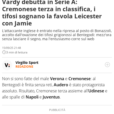
Vardy debutta in Serie A:
Cremonese terza in classifica, i
tifosi sognano la favola Leicester
con Jamie
L'attaccante inglese è entrato nella ripresa al posto di Bonazzoli,
accolto dall'ovazione dei tifosi grigiorossi al Bentegodi: mezz'ora
senza lasciare il segno, ma l'entusiasmo corre sul web
15/09/25 21:48
3 min di lettura
Virgilio Sport
REDAZIONE
Da oltre 20 anni informa in modo obiettivo e
appassionato su tutto il mondo dello sport. Calcio,
Non si sono fatte del male
Verona
e
Cremonese
: al
calciomercato, F1, Motomondiale ma anche tennis,
Bentegodi è finita senza reti,
Audero
è stato protagonista
volley, basket: su Virgilio Sport i tifosi e gli appassionati
sanno che troveranno sempre copertura completa e
assoluto. Risultato, Cremonese terza assieme all’
Udinese
e
zero faziosità. La squadra di Virgilio Sport è formata da
alle spalle di
Napoli
e
Juventus
.
giornalisti ed esperti di sport abili sia nel gioco di
rimessa quando intercettano le notizie e le rilanciano
verso la rete, sia nella costruzione dal basso quando