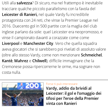
Utili alla
salvezza
? Di sicuro, ma nel frattempo è inevitabile
tracciare qualche piccolo parallelismo con la favola del
Leicester di Ranieri,
nel quale Vardy fu incredibile
protagonista con 24 reti, che vinse la Premier League nel
2016. Duecento gol in 500 partite con la maglia del club
inglese parlano da sole: quel Leicester era neopromosso, e
vinse il campionato davanti a corazzate come come
Liverpool
e
Manchester City
. Vero che quella squadra
aveva giocatori che si sarebbero poi rivelati di assoluto valore
(oltre allo stesso Vardy, come non menzionare
Schmeichel
,
Kantè
,
Mahrez
e
Chilwell
); difficile immaginare che la
Cremonese possa ripercorrerne le orme, ma sognare non
costa nulla.
Forse ti può interessare
Vardy, addio da brividi al
Leicester: il gol e l’omaggio dei
tifosi per l’eroe della Premier
vinta con Ranieri