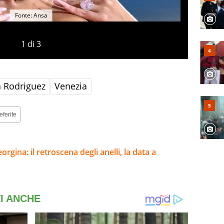
Fonte: Ansa
1
di
3
 Rodriguez
Venezia
eferite
rgina: il retroscena degli anelli, la data a