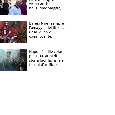
vicina anche
nell'ultimo viaggio,
la moglie Maura, i
figli e i suoi cari
circondati
Baresi 6 per sempre,
dall'affetto dei tifosi
l'omaggio dei tifosi a
Casa Milan è
commovente:
maglie, bandiere,
sciarpe, lacrime e
bigliettini
Napoli è mille colori:
per i 100 anni di
storia luci, lacrime e
fuochi d'artificio: De
Laurentiis salta al
coro anti-Juve