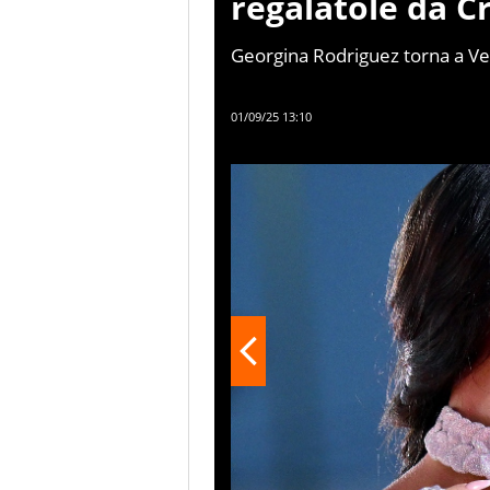
regalatole da C
Georgina Rodriguez torna a Ven
abito di pizzo nero, impreziosi
01/09/25 13:10