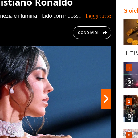
ristiano Ronaldo
Gioie
ezia e illumina il Lido con indosso un lungo
to da una parure con vistoso collier di diamanti.
CONDIVIDI
ULTI