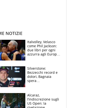
ME NOTIZIE
Italvolley, Velasco
come Phil Jackson:
due libri per ogni
azzurra agli Europei.
Quello per Sylla è
“geniale”
Silverstone:
Bezzecchi record e
dolori, Bagnaia
spera
nell'antidolorifico,
Marquez si tira fuori
e vota Aprilia
Alcaraz,
l’indiscrezione sugli
US Open: la
rivelazione