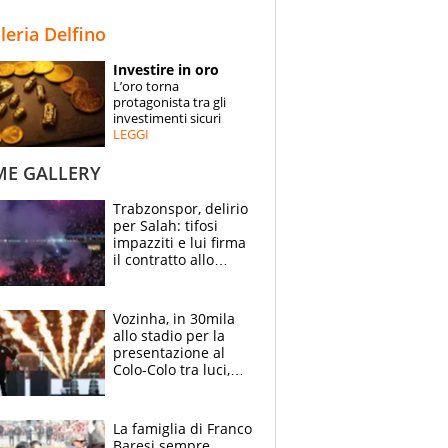
STORIE
lleria Delfino
SPECIALI
Investire in oro
L’oro torna
ESPERTI
protagonista tra gli
investimenti sicuri
LEGGI
CONTATTI
ME GALLERY
Trabzonspor, delirio
per Salah: tifosi
impazziti e lui firma
il contratto allo
stadio
Vozinha, in 30mila
allo stadio per la
presentazione al
Colo-Colo tra luci,
spettacolo, elicotteri
e paracadutisti
La famiglia di Franco
Baresi sempre