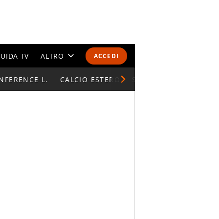
UIDA TV
ALTRO
ACCEDI
NFERENCE L.
CALENDARI E CLASSIFICHE
CALCIO ESTERO
SUPERCOPPA ITALIAN
ALTRI SPORT
MONDIALI 2026
OLIMPIADI
GOSSIP
LIFESTYLE