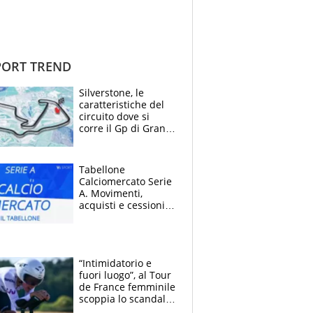
ORT TREND
Silverstone, le
caratteristiche del
circuito dove si
corre il Gp di Gran
Bretagna del
Motomondiale
Tabellone
Calciomercato Serie
A. Movimenti,
acquisti e cessioni:
estate 2026-27
“Intimidatorio e
fuori luogo”, al Tour
de France femminile
scoppia lo scandalo:
un uomo controlla i