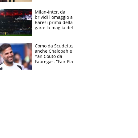
reggiseni delle
atlete
Milan-Inter, da
brividi l'omaggio a
Baresi prima della
gara: la maglia del
capitano a
centrocampo
Como da Scudetto,
anche Chalobah e
Yan Couto da
Fabregas. "Fair Play
Finanziario?
Pagheremo la
multa"