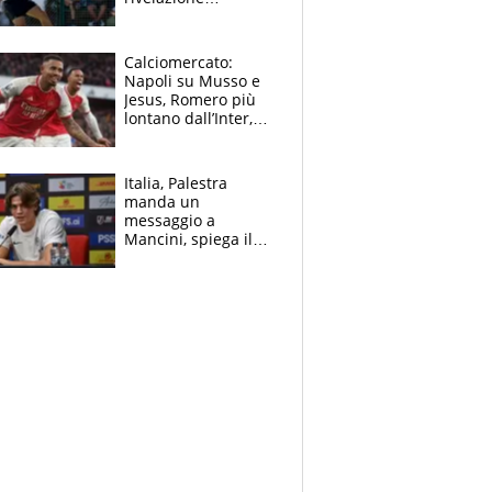
dell’amico
giornalista e il piano
B. Rune verso la
Calciomercato:
rinuncia
Napoli su Musso e
Jesus, Romero più
lontano dall’Inter,
delirio Mastantuono,
Juve su Trubin. Il
tabellone
Italia, Palestra
manda un
messaggio a
Mancini, spiega il
motivo del no
all’Inter e lancia
l'alleanza con
Donnarumma