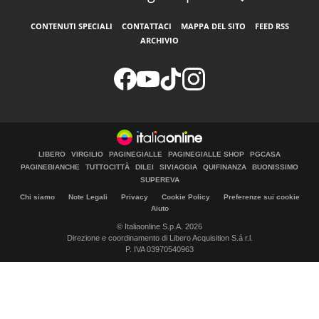
CONTENUTI SPECIALI
CONTATTACI
MAPPA DEL SITO
FEED RSS
ARCHIVIO
LIBERO
VIRGILIO
PAGINEGIALLE
PAGINEGIALLE SHOP
PGCASA
PAGINEBIANCHE
TUTTOCITTÀ
DILEI
SIVIAGGIA
QUIFINANZA
BUONISSIMO
SUPEREVA
Chi siamo
Note Legali
Privacy
Cookie Policy
Preferenze sui cookie
Aiuto
© Italiaonline S.p.A. 2026
Direzione e coordinamento di Libero Acquisition S.á r.l.
P. IVA 03970540963