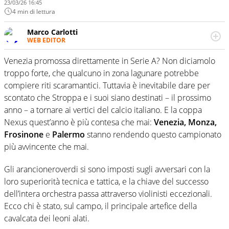
23/03/26 16:45
4 min di lettura
Marco Carlotti
WEB EDITOR
(Quasi) giornalista pubblicista, marchigiano d’origine ma
bolognese - e rossoblù - d’adozione. Osserva il calcio
Venezia promossa direttamente in Serie A? Non diciamolo
nella sua veste tecnica e tattica, ma ne racconta il lato
troppo forte, che qualcuno in zona lagunare potrebbe
corporate e di comunicazione strategica
compiere riti scaramantici. Tuttavia è inevitabile dare per
scontato che Stroppa e i suoi siano destinati – il prossimo
anno – a tornare ai vertici del calcio italiano. E la coppa
Nexus quest’anno è più contesa che mai:
Venezia, Monza,
Frosinone
e
Palermo
stanno rendendo questo campionato
più avvincente che mai.
Gli arancioneroverdi si sono imposti sugli avversari con la
loro superiorità tecnica e tattica, e la chiave del successo
dell’intera orchestra passa attraverso violinisti eccezionali.
Ecco chi è stato, sul campo, il principale artefice della
cavalcata dei leoni alati.