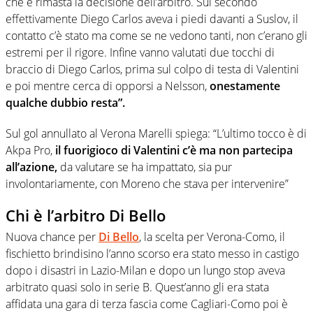
che è rimasta la decisione dell’arbitro. Sul secondo
effettivamente Diego Carlos aveva i piedi davanti a Suslov, il
contatto c’è stato ma come se ne vedono tanti, non c’erano gli
estremi per il rigore. Infine vanno valutati due tocchi di
braccio di Diego Carlos, prima sul colpo di testa di Valentini
e poi mentre cerca di opporsi a Nelsson,
onestamente
qualche dubbio resta”.
Sul gol annullato al Verona Marelli spiega: “L’ultimo tocco è di
Akpa Pro,
il fuorigioco di Valentini c’è ma non partecipa
all’azione,
da valutare se ha impattato, sia pur
involontariamente, con Moreno che stava per intervenire”
Chi è l’arbitro Di Bello
Nuova chance per
Di Bello
, la scelta per Verona-Como, il
fischietto brindisino l’anno scorso era stato messo in castigo
dopo i disastri in Lazio-Milan e dopo un lungo stop aveva
arbitrato quasi solo in serie B. Quest’anno gli era stata
affidata una gara di terza fascia come Cagliari-Como poi è