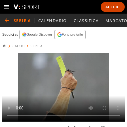
ACCEDI
SERIE A
CALENDARIO
CLASSIFICA
MARCATO
Seguici su:
Google Discover
Fonti preferite
CALCIO
SERIE A