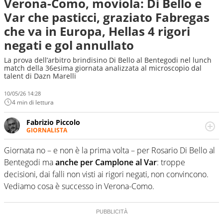
Verona-Como, moviola: Di Bello e
Var che pasticci, graziato Fabregas
che va in Europa, Hellas 4 rigori
negati e gol annullato
La prova dell’arbitro brindisino Di Bello al Bentegodi nel lunch
match della 36esima giornata analizzata al microscopio dal
talent di Dazn Marelli
10/05/26 14:28
4 min di lettura
Fabrizio Piccolo
GIORNALISTA
Nella sua carriera ha seguito numerose manifestazioni
sportive e collaborato con agenzie e testate. Esperienza,
Giornata no – e non è la prima volta – per Rosario Di Bello al
competenza, conoscenza e memoria storica. Si occupa
Bentegodi ma
anche per Camplone al Var
: troppe
prevalentemente di calcio
decisioni, dai falli non visti ai rigori negati, non convincono.
Vediamo cosa è successo in Verona-Como.