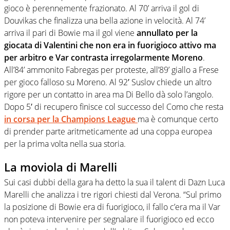
gioco è perennemente frazionato. Al 70’ arriva il gol di
Douvikas che finalizza una bella azione in velocità. Al 74’
arriva il pari di Bowie ma il gol viene
annullato per la
giocata di Valentini che non era in fuorigioco attivo ma
per arbitro e Var contrasta irregolarmente Moreno
.
All’84’ ammonito Fabregas per proteste, all’89’ giallo a Frese
per gioco falloso su Moreno. Al 92′ Suslov chiede un altro
rigore per un contatto in area ma Di Bello dà solo l’angolo.
Dopo 5′ di recupero finisce col successo del Como che resta
in corsa per la Champions League
ma è comunque certo
di prender parte aritmeticamente ad una coppa europea
per la prima volta nella sua storia.
La moviola di Marelli
Sui casi dubbi della gara ha detto la sua il talent di Dazn Luca
Marelli che analizza i tre rigori chiesti dal Verona. “Sul primo
la posizione di Bowie era di fuorigioco, il fallo c’era ma il Var
non poteva intervenire per segnalare il fuorigioco ed ecco