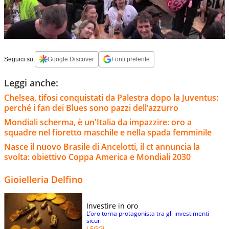
Seguici su:
Google Discover
Fonti preferite
Leggi anche:
Chelsea, tifosi conquistati da Palestra dopo la Juventus:
perché i fan dei Blues sono pazzi dell’azzurro
Mondiali scherma, è un'Italia da impazzire: oro a
squadre nel fioretto maschile e nella spada femminile
Nasce il nuovo Brasile di Ancelotti, il ct annuncia la
svolta: obiettivo Coppa America e Mondiali 2030
Gioielleria Delfino
Investire in oro
L’oro torna protagonista tra gli investimenti
sicuri
LEGGI