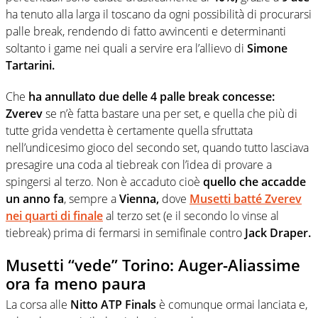
ha tenuto alla larga il toscano da ogni possibilità di procurarsi
palle break, rendendo di fatto avvincenti e determinanti
soltanto i game nei quali a servire era l’allievo di
Simone
Tartarini.
Che
ha annullato due delle 4 palle break concesse:
Zverev
se n’è fatta bastare una per set, e quella che più di
tutte grida vendetta è certamente quella sfruttata
nell’undicesimo gioco del secondo set, quando tutto lasciava
presagire una coda al tiebreak con l’idea di provare a
spingersi al terzo. Non è accaduto cioè
quello che accadde
un anno fa
, sempre a
Vienna,
dove
Musetti batté Zverev
nei quarti di finale
al terzo set (e il secondo lo vinse al
tiebreak) prima di fermarsi in semifinale contro
Jack Draper.
Musetti “vede” Torino: Auger-Aliassime
ora fa meno paura
La corsa alle
Nitto ATP Finals
è comunque ormai lanciata e,