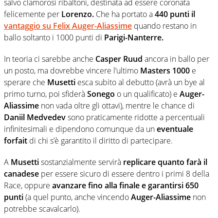
salvo clamorosi ribaltoni, destinata ad essere coronata
felicemente per
Lorenzo.
Che ha portato a
440 punti il
vantaggio su Felix Auger-Aliassime
quando restano in
ballo soltanto i 1000 punti di
Parigi-Nanterre.
In teoria ci sarebbe anche
Casper Ruud
ancora in ballo per
un posto, ma dovrebbe vincere l’ultimo
Masters 1000
e
sperare che
Musetti
esca subito al debutto (avrà un bye al
primo turno, poi sfiderà
Sonego
o un qualificato) e
Auger-
Aliassime
non vada oltre gli ottavi), mentre le chance di
Daniil Medvedev
sono praticamente ridotte a percentuali
infinitesimali e dipendono comunque da un
eventuale
forfait
di chi s’è garantito il diritto di partecipare.
A
Musetti
sostanzialmente servirà
replicare quanto farà il
canadese
per essere sicuro di essere dentro i primi 8 della
Race, oppure
avanzare fino alla finale e garantirsi 650
punti
(a quel punto, anche vincendo
Auger-Aliassime
non
potrebbe scavalcarlo).