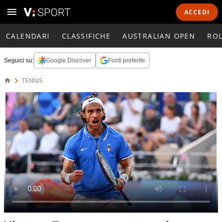
ACCEDI
CALENDARI
CLASSIFICHE
AUSTRALIAN OPEN
RO
Seguici su:
Google Discover
Fonti preferite
TENNIS