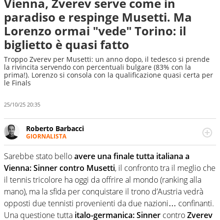
Vienna, Zverev serve come in
paradiso e respinge Musetti. Ma
Lorenzo ormai "vede" Torino: il
biglietto è quasi fatto
Troppo Zverev per Musetti: un anno dopo, il tedesco si prende
la rivincita servendo con percentuali bulgare (83% con la
prima!). Lorenzo si consola con la qualificazione quasi certa per
le Finals
25/10/25 20:35
Roberto Barbacci
GIORNALISTA
Giornalista (pubblicista) sportivo a tutto campo, è il
tuttologo di Virgilio Sport. Provate a chiedergli di boxe, di
Sarebbe stato bello
avere una finale tutta italiana a
scherma, di volley o di curling: ve ne farà innamorare
Vienna: Sinner contro Musetti
, il confronto tra il meglio che
il tennis tricolore ha oggi da offrire al mondo (ranking alla
mano), ma la sfida per conquistare il trono d’Austria vedrà
opposti due tennisti provenienti da due nazioni… confinanti.
Una questione tutta
italo-germanica: Sinner
contro
Zverev