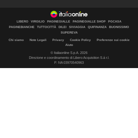
LIBERO
VIRGILIO
PAGINEGIALLE
PAGINEGIALLE SHOP
PGCASA
PAGINEBIANCHE
TUTTOCITTÀ
DILEI
SIVIAGGIA
QUIFINANZA
BUONISSIMO
SUPEREVA
Chi siamo
Note Legali
Privacy
Cookie Policy
Preferenze sui cookie
Aiuto
© Italiaonline S.p.A. 2026
Direzione e coordinamento di Libero Acquisition S.á r.l.
P. IVA 03970540963