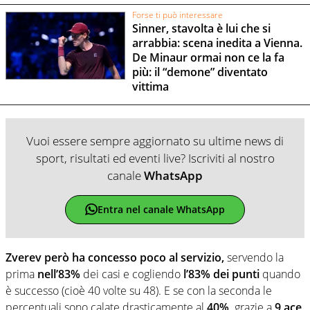
Forse ti può interessare
Sinner, stavolta è lui che si
arrabbia: scena inedita a Vienna.
De Minaur ormai non ce la fa
più: il “demone” diventato
vittima
Vuoi essere sempre aggiornato su ultime news di
sport, risultati ed eventi live? Iscriviti al nostro
canale
WhatsApp
Entra nel canale WhatsApp
Zverev però ha concesso poco al servizio,
servendo la
prima
nell’83%
dei casi e cogliendo
l’83% dei punti
quando
è successo (cioè 40 volte su 48). E se con la seconda le
percentuali sono calate drasticamente al
40%,
grazie a
9 ace