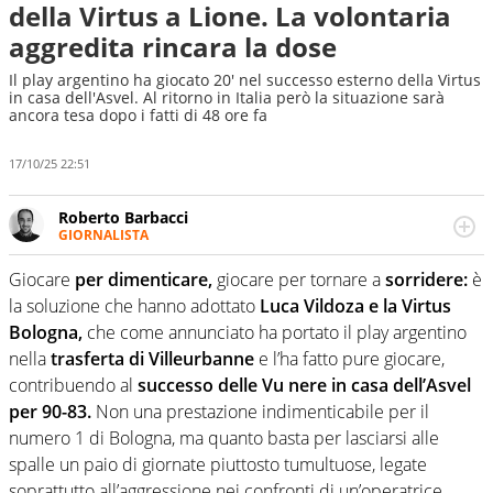
della Virtus a Lione. La volontaria
aggredita rincara la dose
Il play argentino ha giocato 20' nel successo esterno della Virtus
in casa dell'Asvel. Al ritorno in Italia però la situazione sarà
ancora tesa dopo i fatti di 48 ore fa
17/10/25 22:51
Roberto Barbacci
GIORNALISTA
Giornalista (pubblicista) sportivo a tutto campo, è il
tuttologo di Virgilio Sport. Provate a chiedergli di boxe, di
Giocare
per dimenticare,
giocare per tornare a
sorridere:
è
scherma, di volley o di curling: ve ne farà innamorare
la soluzione che hanno adottato
Luca Vildoza e la Virtus
Bologna,
che come annunciato ha portato il play argentino
nella
trasferta di Villeurbanne
e l’ha fatto pure giocare,
contribuendo al
successo delle Vu nere in casa dell’Asvel
per 90-83.
Non una prestazione indimenticabile per il
numero 1 di Bologna, ma quanto basta per lasciarsi alle
spalle un paio di giornate piuttosto tumultuose, legate
soprattutto all’aggressione nei confronti di un’operatrice