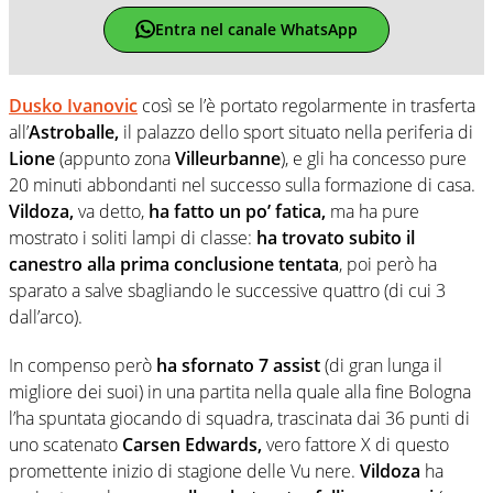
Entra nel canale WhatsApp
Dusko Ivanovic
così se l’è portato regolarmente in trasferta
all’
Astroballe,
il palazzo dello sport situato nella periferia di
Lione
(appunto zona
Villeurbanne
), e gli ha concesso pure
20 minuti abbondanti nel successo sulla formazione di casa.
Vildoza,
va detto,
ha fatto un po’ fatica,
ma ha pure
mostrato i soliti lampi di classe:
ha trovato subito il
canestro alla prima conclusione tentata
, poi però ha
sparato a salve sbagliando le successive quattro (di cui 3
dall’arco).
In compenso però
ha sfornato 7 assist
(di gran lunga il
migliore dei suoi) in una partita nella quale alla fine Bologna
l’ha spuntata giocando di squadra, trascinata dai 36 punti di
uno scatenato
Carsen Edwards,
vero fattore X di questo
promettente inizio di stagione delle Vu nere.
Vildoza
ha