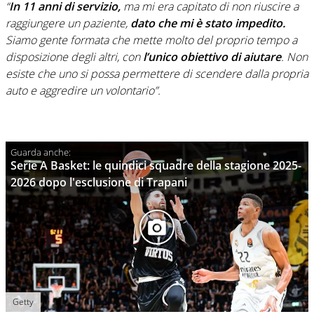
“
In 11 anni di servizio,
ma mi era capitato di non riuscire a
raggiungere un paziente,
dato che mi è stato impedito.
Siamo gente formata che mette molto del proprio tempo a
disposizione degli altri, con
l’unico obiettivo di aiutare
. Non
esiste che uno si possa permettere di scendere dalla propria
auto e aggredire un volontario”.
Serie A Basket: le quindici squadre della stagione 2025-
2026 dopo l'esclusione di Trapani
Getty