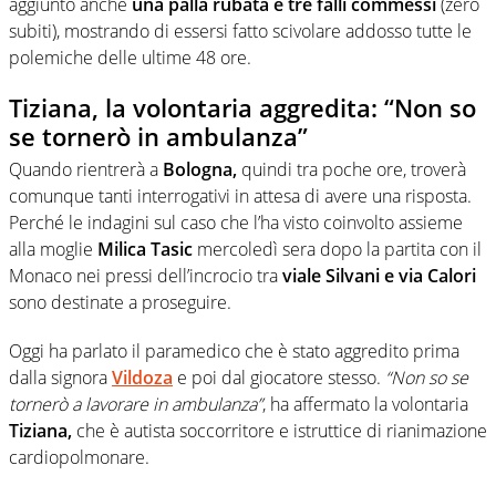
aggiunto anche
una palla rubata e tre falli commessi
(zero
subiti), mostrando di essersi fatto scivolare addosso tutte le
polemiche delle ultime 48 ore.
Tiziana, la volontaria aggredita: “Non so
se tornerò in ambulanza”
Quando rientrerà a
Bologna,
quindi tra poche ore, troverà
comunque tanti interrogativi in attesa di avere una risposta.
Perché le indagini sul caso che l’ha visto coinvolto assieme
alla moglie
Milica Tasic
mercoledì sera dopo la partita con il
Monaco nei pressi dell’incrocio tra
viale Silvani e via Calori
sono destinate a proseguire.
Oggi ha parlato il paramedico che è stato aggredito prima
dalla signora
Vildoza
e poi dal giocatore stesso.
“Non so se
tornerò a lavorare in ambulanza”
, ha affermato la volontaria
Tiziana,
che è autista soccorritore e istruttice di rianimazione
cardiopolmonare.