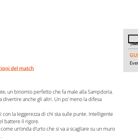
GUI
Even
zioni del match
nte, un binomio perfetto che fa male alla Sampdoria.
fa divertire anche gli altri. Un po’ meno la difesa
ti con la leggerezza di chi sta sulle punte. Intelligente
el battere il rigore.
 è come un’onda d’urto che si va a scagliare su un muro
.