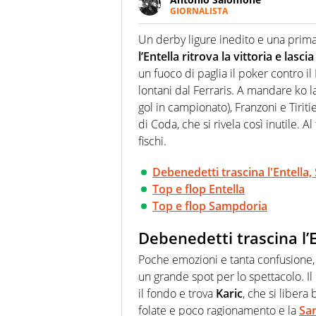
GIORNALISTA
Giornalista pubblicista. Lo affa
erba. Ha fiuto per la notizia e 
Un derby ligure inedito e una prima
l’Entella ritrova la vittoria e lasc
un fuoco di paglia il poker contro il
lontani dal Ferraris. A mandare ko 
gol in campionato), Franzoni e Tiriti
di Coda, che si rivela così inutile. 
fischi.
Debenedetti trascina l'Entella
Top e flop Entella
Top e flop Sampdoria
Debenedetti trascina l’
Poche emozioni e tanta confusione, i
un grande spot per lo spettacolo. Il
il fondo e trova
Karic
, che si libera
folate e poco ragionamento e la
Sa