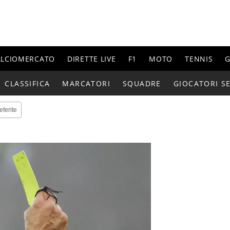
ALCIOMERCATO
DIRETTE LIVE
F1
MOTO
TENNIS
G
CLASSIFICA
MARCATORI
SQUADRE
GIOCATORI SE
eferite