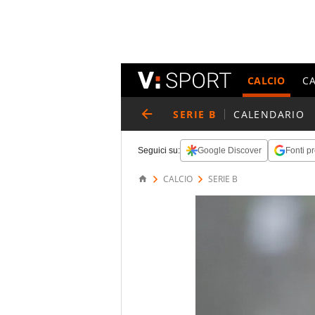
CALCIO
C
SERIE B
CALENDARIO
Seguici su:
Google Discover
Fonti pr
CALCIO
SERIE B