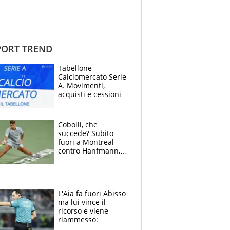
ORT TREND
Tabellone
Calciomercato Serie
A. Movimenti,
acquisti e cessioni:
estate 2026-27
Cobolli, che
succede? Subito
fuori a Montreal
contro Hanfmann,
per Flavio è tutta
colpa della tosse
L'Aia fa fuori Abisso
ma lui vince il
ricorso e viene
riammesso:
continua momento