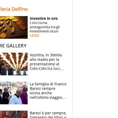
STORIE
lleria Delfino
SPECIALI
Investire in oro
L’oro torna
ESPERTI
protagonista tra gli
investimenti sicuri
LEGGI
CONTATTI
ME GALLERY
Vozinha, in 30mila
allo stadio per la
presentazione al
Colo-Colo tra luci,
spettacolo, elicotteri
e paracadutisti
La famiglia di Franco
Baresi sempre
vicina anche
nell'ultimo viaggio,
la moglie Maura, i
figli e i suoi cari
circondati
Baresi 6 per sempre,
dall'affetto dei tifosi
l'omaggio dei tifosi a