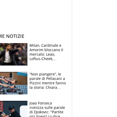
ME NOTIZIE
Milan, Cardinale e
Amorim bloccano il
mercato: Leao,
Loftus-Cheek,
Estupinian e
Gimenez in bilico,
Soulè e Osorio nel
“Non piangere”, le
mirino
parole di Pellacani a
Pizzini mentre fanno
la storia: Chiara
batte anche il
record di Ceccon
Joao Fonseca
ironizza sulle parole
di Djokovic: "Partite
più brevi? Lo dice