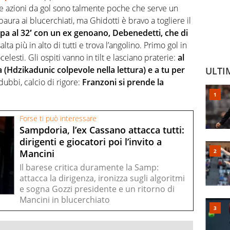
Le azioni da gol sono talmente poche che serve un
paura ai blucerchiati, ma Ghidotti è bravo a togliere il
appa al 32′ con un ex genoano, Debenedetti, che di
alta più in alto di tutti e trova l’angolino. Primo gol in
esti. Gli ospiti vanno in tilt e lasciano praterie:
al
sa (Hdzikadunic colpevole nella lettura) e a tu per
ULTI
dubbi, calcio di rigore:
Franzoni si prende la
Forse ti può interessare
Sampdoria, l’ex Cassano attacca tutti:
dirigenti e giocatori poi l’invito a
Mancini
Il barese critica duramente la Samp:
attacca la dirigenza, ironizza sugli algoritmi
e sogna Gozzi presidente e un ritorno di
Mancini in blucerchiato