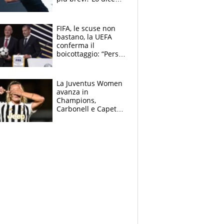
solo perché sta
invecchiando..."
FIFA, le scuse non
bastano, la UEFA
conferma il
boicottaggio: “Persa
la fiducia in
Infantino”. La
rivelazione sulla
La Juventus Women
Superlega
avanza in
Champions,
Carbonell e Capeta
stendono il
Torreense