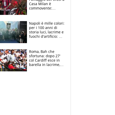
Casa Milan è
commovente:
maglie, bandiere,
sciarpe, lacrime e
bigliettini
Napoli è mille colori:
per i 100 anni di
storia luci, lacrime e
fuochi d'artificio: De
Laurentiis salta al
coro anti-Juve
Roma, Bah che
sfortuna: dopo 27'
col Cardiff esce in
barella in lacrime,
Dybala rigore da
schiaffi, i giallorossi
prendono 3 gol in
45'