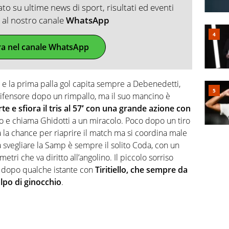
o su ultime news di sport, risultati ed eventi
ti al nostro canale
WhatsApp
ra nel canale WhatsApp
 e la prima palla gol capita sempre a Debenedetti,
 difensore dopo un rimpallo, ma il suo mancino è
erte e sfiora il tris al 57′ con una grande azione con
olo e chiama Ghidotti a un miracolo. Poco dopo un tiro
 ha la chance per riaprire il match ma si coordina male
E a svegliare la Samp è sempre il solito Coda, con un
etri che va diritto all’angolino. Il piccolo sorriso
e dopo qualche istante con
Tiritiello, che sempre da
lpo di ginocchio
.