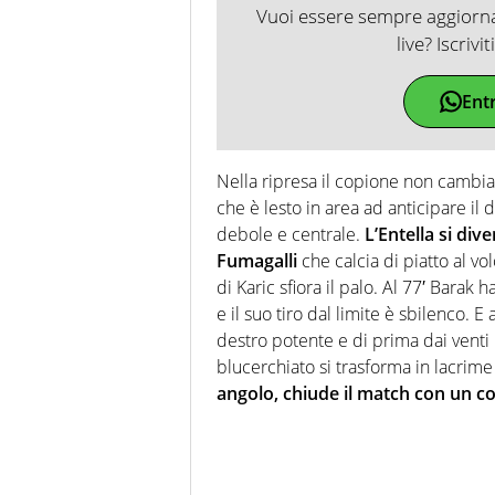
Vuoi essere sempre aggiornat
live? Iscrivi
Ent
Nella ripresa il copione non cambia
che è lesto in area ad anticipare il
debole e centrale.
L’Entella si div
Fumagalli
che calcia di piatto al v
di Karic sfiora il palo. Al 77′ Barak
e il suo tiro dal limite è sbilenco. 
destro potente e di prima dai venti m
blucerchiato si trasforma in lacrim
angolo, chiude il match con un co