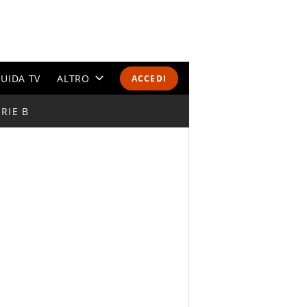
UIDA TV
ALTRO
ACCEDI
RIE B
CALENDARI E CLASSIFICHE
ALTRI SPORT
MONDIALI 2026
OLIMPIADI
GOSSIP
LIFESTYLE