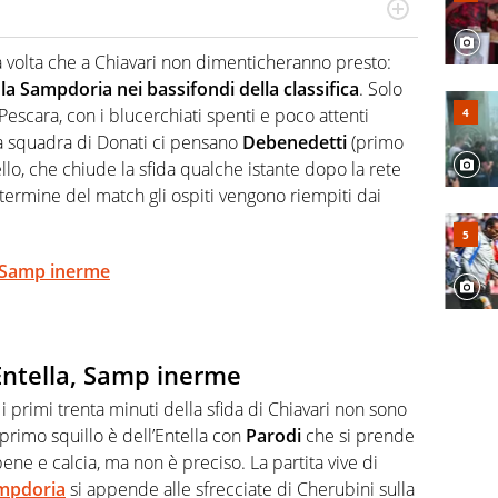
scinano, da sempre, le categorie minori e i talenti in
per gli emergenti. Calcio, basket, motori: ci pensa lui
 volta che a Chiavari non dimenticheranno presto:
ia la Sampdoria nei bassifondi della classifica
. Solo
 Pescara, con i blucerchiati spenti e poco attenti
la squadra di Donati ci pensano
Debenedetti
(primo
ello, che chiude la sfida qualche istante dopo la rete
Al termine del match gli ospiti vengono riempiti dai
, Samp inerme
Entella, Samp inerme
 primi trenta minuti della sfida di Chiavari non sono
 primo squillo è dell’Entella con
Parodi
che si prende
 bene e calcia, ma non è preciso. La partita vive di
mpdoria
si appende alle sfrecciate di Cherubini sulla