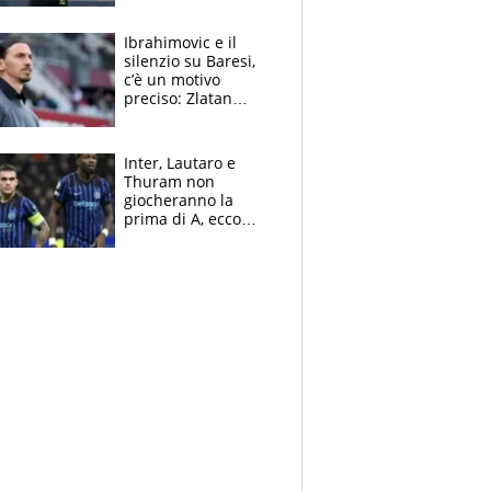
nero per gli arbitri
Ibrahimovic e il
silenzio su Baresi,
c’è un motivo
preciso: Zlatan
segnato dalla
tragedia del fratello
e dalla morte di
Inter, Lautaro e
Raiola
Thuram non
giocheranno la
prima di A, ecco
perchè. Tutto sulle
spalle di Pio
Esposito ma la
garanzia è Stankovic