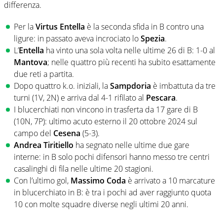
differenza.
Per la
Virtus Entella
è la seconda sfida in B contro una
ligure: in passato aveva incrociato lo
Spezia
.
L’
Entella
ha vinto una sola volta nelle ultime 26 di B: 1-0 al
Mantova
; nelle quattro più recenti ha subito esattamente
due reti a partita.
Dopo quattro k.o. iniziali, la
Sampdoria
è imbattuta da tre
turni (1V, 2N) e arriva dal 4-1 rifilato al
Pescara
.
I blucerchiati non vincono in trasferta da 17 gare di B
(10N, 7P): ultimo acuto esterno il 20 ottobre 2024 sul
campo del
Cesena
(5-3).
Andrea Tiritiello
ha segnato nelle ultime due gare
interne: in B solo pochi difensori hanno messo tre centri
casalinghi di fila nelle ultime 20 stagioni.
Con l’ultimo gol,
Massimo Coda
è arrivato a 10 marcature
in blucerchiato in B: è tra i pochi ad aver raggiunto quota
10 con molte squadre diverse negli ultimi 20 anni.