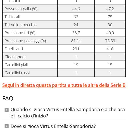
Gol subiti
10
10
Possesso palla (%)
44,6
47,2
Tiri totali
62
75
Tiri nello specchio
24
30
Precisione tiri (%)
38,7
40,0
Precisione passaggi (%)
81,11
75,59
Duelli vinti
291
416
Clean sheet
1
1
Cartellini gialli
19
15
Cartellini rossi
1
1
Segui in diretta questa partita e tutte le altre della Serie B
FAQ
Quando si gioca Virtus Entella-Sampdoria e a che ora
è il calcio d’inizio?
La partita si gioca venerdì 17 ottobre 2025 con calcio
Dove si gioca Virtus Entella-Sampdoria?