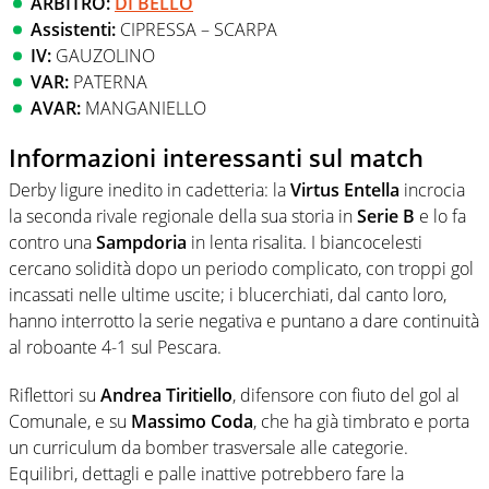
ARBITRO:
DI BELLO
Assistenti:
CIPRESSA – SCARPA
IV:
GAUZOLINO
VAR:
PATERNA
AVAR:
MANGANIELLO
Informazioni interessanti sul match
Derby ligure inedito in cadetteria: la
Virtus Entella
incrocia
la seconda rivale regionale della sua storia in
Serie B
e lo fa
contro una
Sampdoria
in lenta risalita. I biancocelesti
cercano solidità dopo un periodo complicato, con troppi gol
incassati nelle ultime uscite; i blucerchiati, dal canto loro,
hanno interrotto la serie negativa e puntano a dare continuità
al roboante 4-1 sul Pescara.
Riflettori su
Andrea Tiritiello
, difensore con fiuto del gol al
Comunale, e su
Massimo Coda
, che ha già timbrato e porta
un curriculum da bomber trasversale alle categorie.
Equilibri, dettagli e palle inattive potrebbero fare la