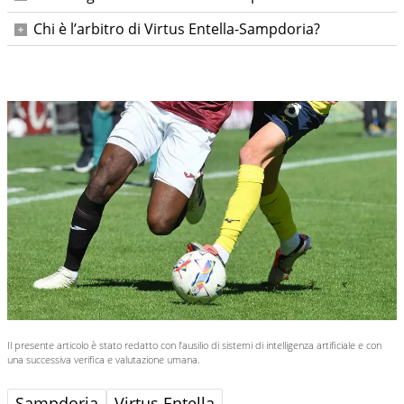
d’inizio alle ore 20:30.
Allo Stadio Comunale di Chiavari, a Chiavari.
Chi è l’arbitro di Virtus Entella-Sampdoria?
L’arbitro designato è Marco Di Bello; assistenti Cipressa-
Scarpa, IV Gauzolino, VAR Paterna, AVAR Manganiello.
Il presente articolo è stato redatto con l’ausilio di sistemi di intelligenza artificiale e con
una successiva verifica e valutazione umana.
Sampdoria
Virtus Entella