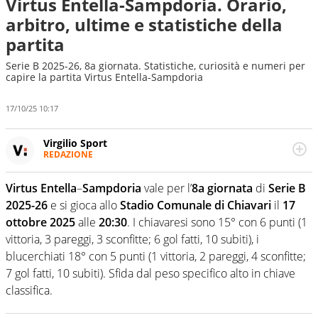
Virtus Entella-Sampdoria. Orario,
arbitro, ultime e statistiche della
partita
Serie B 2025-26, 8a giornata. Statistiche, curiosità e numeri per
capire la partita Virtus Entella-Sampdoria
17/10/25 10:17
Virgilio Sport
REDAZIONE
Da oltre 20 anni informa in modo obiettivo e
appassionato su tutto il mondo dello sport. Calcio,
Virtus Entella
–
Sampdoria
vale per l’
8a giornata
di
Serie B
calciomercato, F1, Motomondiale ma anche tennis,
2025-26
e si gioca allo
Stadio Comunale di Chiavari
il
17
volley, basket: su Virgilio Sport i tifosi e gli appassionati
sanno che troveranno sempre copertura completa e
ottobre 2025
alle
20:30
. I chiavaresi sono 15° con 6 punti (1
zero faziosità. La squadra di Virgilio Sport è formata da
vittoria, 3 pareggi, 3 sconfitte; 6 gol fatti, 10 subiti), i
giornalisti ed esperti di sport abili sia nel gioco di
blucerchiati 18° con 5 punti (1 vittoria, 2 pareggi, 4 sconfitte;
rimessa quando intercettano le notizie e le rilanciano
7 gol fatti, 10 subiti). Sfida dal peso specifico alto in chiave
verso la rete, sia nella costruzione dal basso quando
creano contenuti 100% originali ed esclusivi.
classifica.