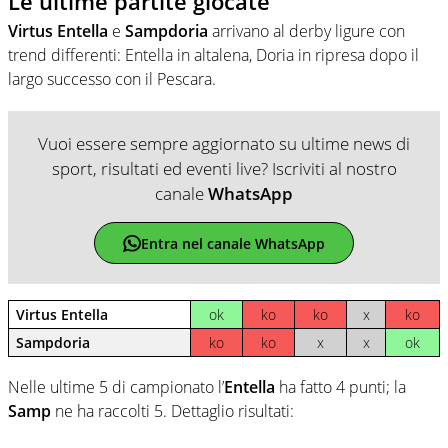
Le ultime partite giocate
Virtus Entella
e
Sampdoria
arrivano al derby ligure con
trend differenti: Entella in altalena, Doria in ripresa dopo il
largo successo con il Pescara.
Vuoi essere sempre aggiornato su ultime news di
sport, risultati ed eventi live? Iscriviti al nostro
canale
WhatsApp
Entra nel canale WhatsApp
Virtus Entella
ok
ko
ko
x
ko
Sampdoria
ko
ko
x
x
ok
Nelle ultime 5 di campionato l’
Entella
ha fatto 4 punti; la
Samp
ne ha raccolti 5. Dettaglio risultati: