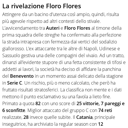
La rivelazione Floro Flores
Attingere da un bacino d’utenza così ampio, quindi, risulta
più agevole rispetto ad altri contesti dello stivale.
L’avvicendamento tra
Auteri
e
Floro Flores
al timone della
prima squadra delle streghe ha confermato alla perfezione
la strada intrapresa con fermezza dai vertici del sodalizio
giallorosso. L’ex attaccante tra le altre di Napoli, Udinese e
Sassuolo gestiva una delle compagini del vivaio. Ad un tratto,
dinanzi all’evidente stupore di una fetta consistente di tifosi e
addetti ai lavori, la società ha deciso di affidare la panchina
del
Benevento
in un momento assai delicato della stagione
in
Serie C
. Un rischio, più o meno calcolato, che però ha
fruttato risultati stratosferici. La classifica non mente e i dati
mettono il punto esclamativo su una favola a lieto fine.
Primato a quota
82
con uno score di
25 vittorie, 7 pareggi e
6 sconfitte
. Miglior attaccato del gruppo C con
74 reti
realizzate,
28
invece quelle subite. Il
Catania
, principale
inseguitrice, ha archiviato la regular season con
12