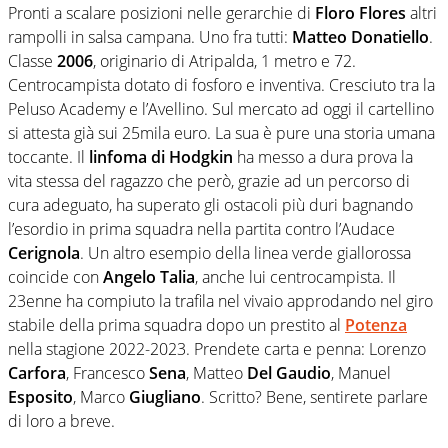
Pronti a scalare posizioni nelle gerarchie di
Floro Flores
altri
rampolli in salsa campana. Uno fra tutti:
Matteo Donatiello
.
Classe
2006
, originario di Atripalda, 1 metro e 72.
Centrocampista dotato di fosforo e inventiva. Cresciuto tra la
Peluso Academy e l’Avellino. Sul mercato ad oggi il cartellino
si attesta già sui 25mila euro. La sua è pure una storia umana
toccante. Il
linfoma di Hodgkin
ha messo a dura prova la
vita stessa del ragazzo che però, grazie ad un percorso di
cura adeguato, ha superato gli ostacoli più duri bagnando
l’esordio in prima squadra nella partita contro l’Audace
Cerignola
. Un altro esempio della linea verde giallorossa
coincide con
Angelo Talia
, anche lui centrocampista. Il
23enne ha compiuto la trafila nel vivaio approdando nel giro
stabile della prima squadra dopo un prestito al
Potenza
nella stagione 2022-2023. Prendete carta e penna: Lorenzo
Carfora
, Francesco
Sena
, Matteo
Del Gaudio
, Manuel
Esposito
, Marco
Giugliano
. Scritto? Bene, sentirete parlare
di loro a breve.