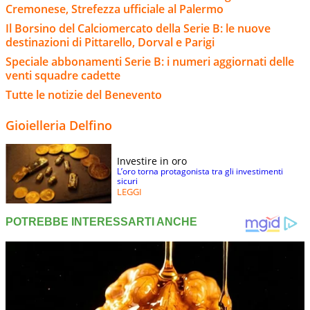
Cremonese, Strefezza ufficiale al Palermo
Il Borsino del Calciomercato della Serie B: le nuove
destinazioni di Pittarello, Dorval e Parigi
Speciale abbonamenti Serie B: i numeri aggiornati delle
venti squadre cadette
Tutte le notizie del Benevento
Gioielleria Delfino
Investire in oro
L’oro torna protagonista tra gli investimenti
sicuri
LEGGI