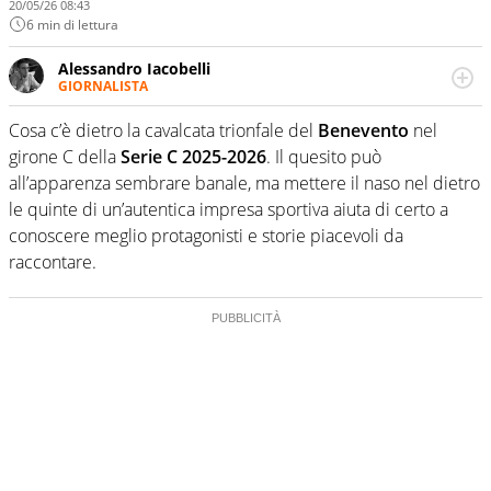
20/05/26 08:43
6 min di lettura
Alessandro Iacobelli
GIORNALISTA
Classe 1994. Giornalista pubblicista dal 2016. Si occupa
principalmente di calcio, basket, volley e ciclismo.
Cosa c’è dietro la cavalcata trionfale del
Benevento
nel
girone C della
Serie C 2025-2026
. Il quesito può
all’apparenza sembrare banale, ma mettere il naso nel dietro
le quinte di un’autentica impresa sportiva aiuta di certo a
conoscere meglio protagonisti e storie piacevoli da
raccontare.