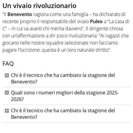
Un vivaio rivoluzionario
“Il
Benevento
ragiona come una famiglia – ha dichiarato di
recente proprio il responsabile del vivaio
Puleo
a “La casa di
C” – in cui va avanti chi merita davvero”. Il dirigente chiosa
con un’affermazione a dir poco rivoluzionaria: “Ai ragazzi che
giocano nelle nostre squadre selezionate non facciamo
pagare l’iscrizione, questa è un loro naturale diritto”.
FAQ
Chi è il tecnico che ha cambiato la stagione del
Benevento?
Antonio Floro Flores, promosso dalla guida del vivaio alla
Quali sono i numeri migliori della stagione 2025-
panchina della prima squadra, ha ottenuto risultati
2026?
eccellenti consolidando il primato in Serie C.
Il Benevento ha chiuso con 82 punti: 25 vittorie, 7 pareggi e
Chi è il tecnico che ha cambiato la stagione del
6 sconfitte, miglior attacco del girone C con 74 gol segnati.
Benevento?
Antonio Floro Flores, promosso dalla guida del vivaio alla
panchina della prima squadra, ha ottenuto risultati