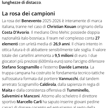
lunghezze di distacco
.
La rosa dei campioni
La rosa del
Benevento
2025-2026 è interamente di marca
italiana, tranne nel caso di
Christian Kouan
originario della
Costa D’Avorio
. Il mediano Dino Mehic possiede doppia
nazionalità italo-bosniaca. Il team nel complesso conta
27
elementi
con un’età media di
26,9 anni
. Il chiaro intento in
ottica futura è di abbattere sensibilmente tale soglia. Il valore
totale dei cartellini ammonta a
9,5 milioni
di euro. I due
giocatori più preziosi (600mila euro) sono l’arcigno difensore
Stefano Scognamillo
e l’esterno
Davide Lamesta
. La
truppa campana ha costruito le fondamenta tecnico-tattiche
sull’ossatura formata dal portiere
Vannucchi
, dal tandem
arretrato Scognamillo-
Caldirola
, dalla sapienza in regia di
Maita
e dalla consistenza offensiva di
Tumminello,
Salvemini e Manconi
. Attorno allo scheletro il direttore
sportivo
Marcello Carli
ha saputo inserire giovani pedine
capaci di donare coraggio ed entusiasmo al resto della