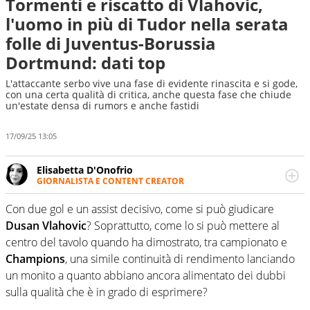
Tormenti e riscatto di Vlahovic,
l'uomo in più di Tudor nella serata
folle di Juventus-Borussia
Dortmund: dati top
L'attaccante serbo vive una fase di evidente rinascita e si gode,
con una certa qualità di critica, anche questa fase che chiude
un'estate densa di rumors e anche fastidi
17/09/25 13:05
Elisabetta D'Onofrio
GIORNALISTA E CONTENT CREATOR
Giornalista professionista dal 2007, scrive per curiosità
personale e necessità: soprattutto di calcio, di sport e dei
Con due gol e un assist decisivo, come si può giudicare
suoi protagonisti, concedendosi innocenti evasioni
Dusan Vlahovic
? Soprattutto, come lo si può mettere al
nell'ambito della creazione di format. Un tempo ala
centro del tavolo quando ha dimostrato, tra campionato e
destra, oggi si sente a suo agio nel ruolo di libero. Cura
Champions
, una simile continuità di rendimento lanciando
una classifica riservata dei migliori 5 calciatori di sempre.
un monito a quanto abbiano ancora alimentato dei dubbi
sulla qualità che è in grado di esprimere?