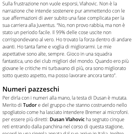
Sulla frustrazione non vuole esporsi, Vlahovic. Non è la
narrazione che intende sostenere pur ammettendo con le
sue affermazioni di aver subito una fase complicata per la
sua carriera alla Juventus. “No, non provo rabbia, ma non è
stato un periodo facile. Il 99% delle cose uscite non
corrispondevano al vero. Ho trovato la forza dentro di andare
avanti. Ho tanta fame e voglia di migliorarmi. Le mie
aspettative sono alte, sempre. Gioco in una squadra
fantastica, uno dei club migliori del mondo. Quando ero più
giovane le critiche mi turbavano di più, ora sono migliorato
sotto questo aspetto, ma posso lavorare ancora tanto”.
Numeri pazzeschi
Per dirla con i numeri alla mano, la testa di Dusan è mutata.
Merito di
Tudor
e del gruppo che stanno costruendo nello
spogliatoio come ha lasciato intendere Bremer ai microfoni.
per essere più diretti:
Dusan Vlahovic
ha segnato cinque
reti entrando dalla panchina nel corso di questa stagione,
record in una singola annata dal suo arrivo in Italia. Inoltre,