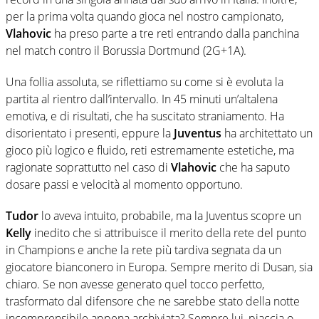
per la prima volta quando gioca nel nostro campionato,
Vlahovic
ha preso parte a tre reti entrando dalla panchina
nel match contro il Borussia Dortmund (2G+1A).
Una follia assoluta, se riflettiamo su come si è evoluta la
partita al rientro dall’intervallo. In 45 minuti un’altalena
emotiva, e di risultati, che ha suscitato straniamento. Ha
disorientato i presenti, eppure la
Juventus
ha architettato un
gioco più logico e fluido, reti estremamente estetiche, ma
ragionate soprattutto nel caso di
Vlahovic
che ha saputo
dosare passi e velocità al momento opportuno.
Tudor
lo aveva intuito, probabile, ma la Juventus scopre un
Kelly
inedito che si attribuisce il merito della rete del punto
in Champions e anche la rete più tardiva segnata da un
giocatore bianconero in Europa. Sempre merito di Dusan, sia
chiaro. Se non avesse generato quel tocco perfetto,
trasformato dal difensore che ne sarebbe stato della notte
incomprensibile appena archiviata? Sempre lui, piaccia o