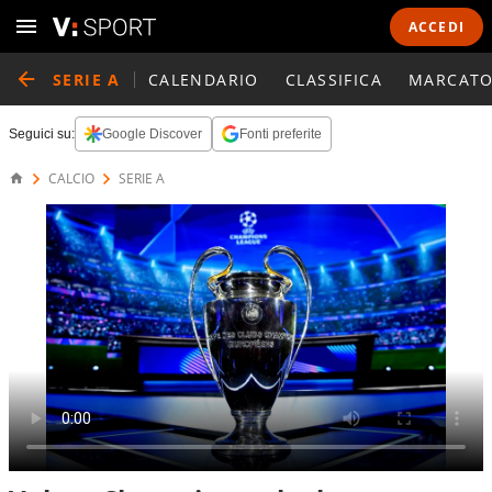
ACCEDI
SERIE A
CALENDARIO
CLASSIFICA
MARCATO
Seguici su:
Google Discover
Fonti preferite
CALCIO
SERIE A