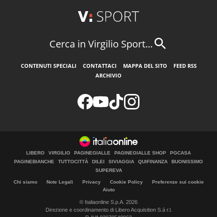
Cerca in Virgilio Sport...
CONTENUTI SPECIALI
CONTATTACI
MAPPA DEL SITO
FEED RSS
ARCHIVIO
LIBERO
VIRGILIO
PAGINEGIALLE
PAGINEGIALLE SHOP
PGCASA
PAGINEBIANCHE
TUTTOCITTÀ
DILEI
SIVIAGGIA
QUIFINANZA
BUONISSIMO
SUPEREVA
Chi siamo
Note Legali
Privacy
Cookie Policy
Preferenze sui cookie
Aiuto
© Italiaonline S.p.A. 2026
Direzione e coordinamento di Libero Acquisition S.á r.l.