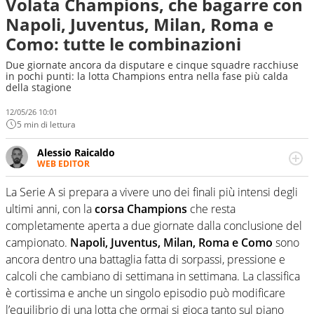
Volata Champions, che bagarre con
Napoli, Juventus, Milan, Roma e
Como: tutte le combinazioni
Due giornate ancora da disputare e cinque squadre racchiuse
in pochi punti: la lotta Champions entra nella fase più calda
della stagione
12/05/26 10:01
5 min di lettura
Alessio Raicaldo
WEB EDITOR
Un figlio che si chiama Diego e la tesi di laurea sugli stadi
di proprietà in Italia. Il calcio quale filo conduttore
La Serie A si prepara a vivere uno dei finali più intensi degli
irrinunciabile tra passione e professione. Per Virgilio
ultimi anni, con la
corsa Champions
che resta
Sport indaga, approfondisce e scandaglia l'universo
completamente aperta a due giornate dalla conclusione del
mondo dello sport per antonomasia
campionato.
Napoli, Juventus, Milan, Roma e Como
sono
ancora dentro una battaglia fatta di sorpassi, pressione e
calcoli che cambiano di settimana in settimana. La classifica
è cortissima e anche un singolo episodio può modificare
l’equilibrio di una lotta che ormai si gioca tanto sul piano