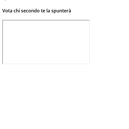
Vota chi secondo te la spunterà
Registrati a Virgilio Sport per
partecipare al sondaggio
Registrati
Accedi