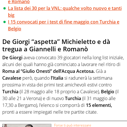
e Romanò
La lista dei 30 per la VNL: qualche volto nuovo e tanti
big
I 15 convocati per i test di fine maggio con Turchia e
Belgio
De Giorgi “aspetta” Michieletto e dà
tregua a Giannelli e Romanò
De Giorgi
aveva convocato 39 giocatori nella long list iniziale,
alcuni dei quali hanno già cominciato a lavorare nel ritiro di
Roma al “Giulio Onesti” dell’Acqua Acetosa.
Già a
Cavalese
però, quando
l’Italia
si radunerà la settimana
prossima in vista dei primi test amichevoli estivi contro
Turchia
(il 28 maggio alle 18 proprio a Cavalese),
Belgio
(il
30 alle 21 a Verona) e di nuovo
Turchia
(il 31 maggio alle
17,30 a Bergamo), l’elenco si comporrà di
15 elementi,
pronti a essere impiegati nelle tre partite citate.
Forse ti può interessare