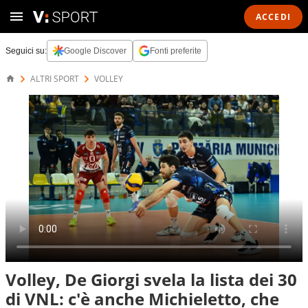
ACCEDI
Seguici su:
Google Discover
Fonti preferite
ALTRI SPORT
VOLLEY
Volley, De Giorgi svela la lista dei 30
di VNL: c'è anche Michieletto, che