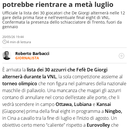
potrebbe rientrare a metà luglio
Ufficiale la lista dei 30 giocatori che De Giorgi alternerà nelle 12
gare della prima fase e nell'eventuale final eight di VNL.
Confermata la presenza dello schiacciatore di Trento, fuori da
gennaio
20/05/26 19:44
4 min di lettura
Roberto Barbacci
GIORNALISTA
Giornalista (pubblicista) sportivo a tutto campo, è il
tuttologo di Virgilio Sport. Provate a chiedergli di boxe, di
È arrivata la
lista dei 30 azzurri che Fefè De Giorgi
scherma, di volley o di curling: ve ne farà innamorare
alternerà durante la VNL
, la sola competizione assieme al
torneo olimpico
che non figura nel palmares della nazionale
maschile di pallavolo. Una mancanza che magari gli azzurri
contano di annullare nel corso dell’estate alle porte, che li
vedrà scendere in campo
Ottawa, Lubiana
e
Kansai
(Giappone) prima della final eight in programma a
Ningbo,
in Cina a cavallo tra la fine di luglio e l’inizio di agosto. Un
obiettivo certo meno “caliente” rispetto a
Eurovolley
che