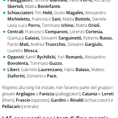
Palleggiatori:
Simone
Giannelli,
Paolo
Porro,
Riccardo
Sbertoli,
Mattia
Boninfante.
Schiacciatori:
Tim
Held,
Giulio
Magalini,
Alessandro
Michieletto,
Francesco
Sani,
Mattia
Bottolo,
Daniele
Lavia, Luca
Porro,
Tommaso
Ichino,
Mattia
Orioli.
Centrali:
Francesco
Comparoni,
Lorenzo
Cortesia,
Gianluca
Galassi,
Giovanni
Sanguinetti,
Roberto
Russo,
Pardo
Mati,
Andrea
Truocchio,
Giovanni
Gargiulo,
Leandro
Mosca.
Opposti:
Kamil
Rychilicki,
Yuri
Romanò,
Alessandro
Bovolenta,
Tommaso
Guzzo.
Liberi:
Gabriele
Laurenzano,
Fabio
Balaso,
Matteo
Staforini,
Domenico
Pace.
Rispetto alla long list iniziale, non faranno parte del gruppo i
giovani
Argilagos
e
Fanizza
(palleggiatori),
Catania
e
Loreti
(liberi),
Frascio
(opposto),
Gardini
e
Rinaldi
(schiacciatori) e
Pellacani
(centrale).