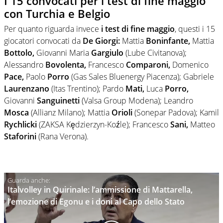
I 15 convocati per i test di fine maggio
con Turchia e Belgio
Per quanto riguarda invece
i test di fine maggio
, questi i 15
giocatori convocati da
De Giorgi:
Mattia
Boninfante,
Mattia
Bottolo,
Giovanni Maria
Gargiulo
(Lube Civitanova);
Alessandro
Bovolenta,
Francesco
Comparoni,
Domenico
Pace,
Paolo
Porro
(Gas Sales Bluenergy Piacenza); Gabriele
Laurenzano
(Itas Trentino); Pardo
Mati,
Luca
Porro,
Giovanni
Sanguinetti
(Valsa Group Modena); Leandro
Mosca
(Allianz Milano); Mattia
Orioli
(Sonepar Padova); Kamil
Rychlicki
(ZAKSA Kędzierzyn-Koźle); Francesco
Sani,
Matteo
Staforini
(Rana Verona).
Italvolley in Quirinale: l’ammissione di Mattarella,
l’emozione di Egonu e i doni al Capo dello Stato