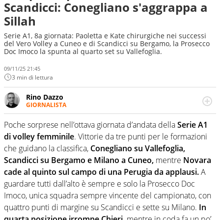
Scandicci: Conegliano s'aggrappa a
Sillah
Serie A1, 8a giornata: Paoletta e Kate chirurgiche nei successi
del Vero Volley a Cuneo e di Scandicci su Bergamo, la Prosecco
Doc Imoco la spunta al quarto set su Vallefoglia.
09/11/25 21:45
3 min di lettura
Rino Dazzo
GIORNALISTA
Se mai ci fosse modo di traslare il glossario del calcio in
una nicchia di esperti, lui ne farebbe parte. Non si perde
Poche sorprese nell’ottava giornata d’andata della
Serie A1
una svista arbitrale né gli umori social del mondo delle
di volley femminile
. Vittorie da tre punti per le formazioni
curve
che guidano la classifica,
Conegliano su Vallefoglia,
Scandicci su Bergamo e Milano a Cuneo,
mentre
Novara
cade al quinto sul campo di una Perugia da applausi.
A
guardare tutti dall’alto è sempre e solo la Prosecco Doc
Imoco, unica squadra sempre vincente del campionato, con
quattro punti di margine su Scandicci e sette su Milano.
In
quarta posizione irrompe Chieri,
mentre in coda fa un po’