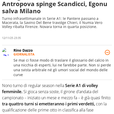
Antropova spinge Scandicci, Egonu
salva Milano
Turno infrasettimanale in Serie A1: le Pantere passano a
Macerata, la Savino Del Bene travolge Chieri, il Numia Vero
Volley ribalta Firenze. Novara torna in quarta posizione.
12/11/25 23:35
Rino Dazzo
GIORNALISTA
Se mai ci fosse modo di traslare il glossario del calcio in
una nicchia di esperti, lui ne farebbe parte. Non si perde
una svista arbitrale né gli umori social del mondo delle
curve
Nono turno di regular season nella
Serie A1 di volley
femminile.
Si gioca senza soste, il girone d’andata del
campionato – iniziato un mese e mezzo fa – è già quasi finito:
tra quattro turni si emetteranno i primi verdetti,
con la
qualificazione delle prime otto in classifica alla fase