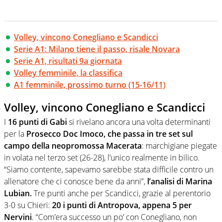
Volley, vincono Conegliano e Scandicci
Serie A1: Milano tiene il passo, risale Novara
Serie A1, risultati 9a giornata
Volley femminile, la classifica
A1 femminile, prossimo turno (15-16/11)
Volley, vincono Conegliano e Scandicci
I
16 punti di Gabi
si rivelano ancora una volta determinanti
per la
Prosecco Doc Imoco, che passa in tre set sul
campo della neopromossa Macerata
: marchigiane piegate
in volata nel terzo set (26-28), l’unico realmente in bilico.
“Siamo contente, sapevamo sarebbe stata difficile contro un
allenatore che ci conosce bene da anni”,
l’analisi di Marina
Lubian.
Tre punti anche per Scandicci, grazie al perentorio
3-0 su Chieri:
20 i punti di Antropova, appena 5 per
Nervini
. “Com’era successo un po’ con Conegliano, non