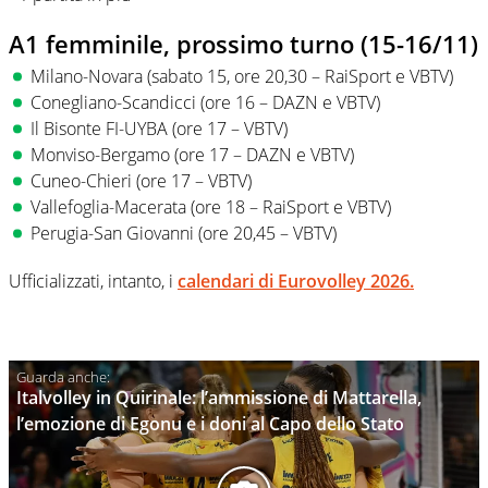
A1 femminile, prossimo turno (15-16/11)
Milano-Novara (sabato 15, ore 20,30 – RaiSport e VBTV)
Conegliano-Scandicci (ore 16 – DAZN e VBTV)
Il Bisonte FI-UYBA (ore 17 – VBTV)
Monviso-Bergamo (ore 17 – DAZN e VBTV)
Cuneo-Chieri (ore 17 – VBTV)
Vallefoglia-Macerata (ore 18 – RaiSport e VBTV)
Perugia-San Giovanni (ore 20,45 – VBTV)
Ufficializzati, intanto, i
calendari di Eurovolley 2026.
Italvolley in Quirinale: l’ammissione di Mattarella,
l’emozione di Egonu e i doni al Capo dello Stato