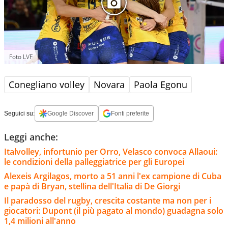
Foto LVF
Conegliano volley
Novara
Paola Egonu
Seguici su:
Google Discover
Fonti preferite
Leggi anche:
Italvolley, infortunio per Orro, Velasco convoca Allaoui:
le condizioni della palleggiatrice per gli Europei
Alexeis Argilagos, morto a 51 anni l'ex campione di Cuba
e papà di Bryan, stellina dell'Italia di De Giorgi
Il paradosso del rugby, crescita costante ma non per i
giocatori: Dupont (il più pagato al mondo) guadagna solo
1,4 milioni all'anno