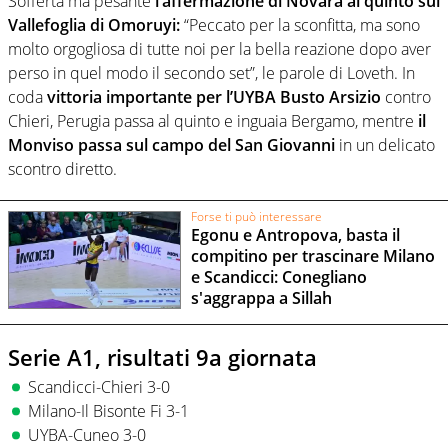
Sofferta ma pesante
l’affermazione di Novara al quinto sul
Vallefoglia di Omoruyi:
“Peccato per la sconfitta, ma sono
molto orgogliosa di tutte noi per la bella reazione dopo aver
perso in quel modo il secondo set”, le parole di Loveth. In
coda
vittoria importante per l’UYBA Busto Arsizio
contro
Chieri, Perugia passa al quinto e inguaia Bergamo, mentre
il
Monviso passa sul campo del San Giovanni
in un delicato
scontro diretto.
Forse ti può interessare
Egonu e Antropova, basta il
compitino per trascinare Milano
e Scandicci: Conegliano
s'aggrappa a Sillah
Serie A1, risultati 9a giornata
Scandicci-Chieri 3-0
Milano-Il Bisonte Fi 3-1
UYBA-Cuneo 3-0