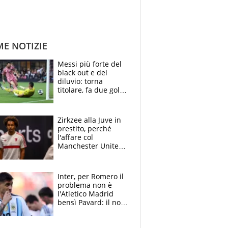
ME NOTIZIE
Messi più forte del
black out e del
diluvio: torna
titolare, fa due gol e
un assist e trascina
l'Inter Miami, altro
che ritiro
Zirkzee alla Juve in
prestito, perché
l'affare col
Manchester United
è possibile: un club
stringe per Vlahovic
Inter, per Romero il
problema non è
l'Atletico Madrid
bensì Pavard: il no
del francese
allontana l'argentino