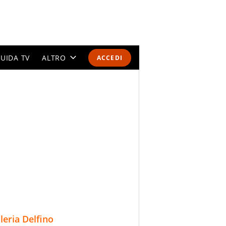
UIDA TV
ALTRO
ACCEDI
CALENDARI E CLASSIFICHE
ALTRI SPORT
MONDIALI 2026
OLIMPIADI
GOSSIP
LIFESTYLE
lleria Delfino