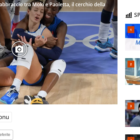
 l’abbraccio tra Moki e Paoletta, il cerchio della
SP
gonu
eferite