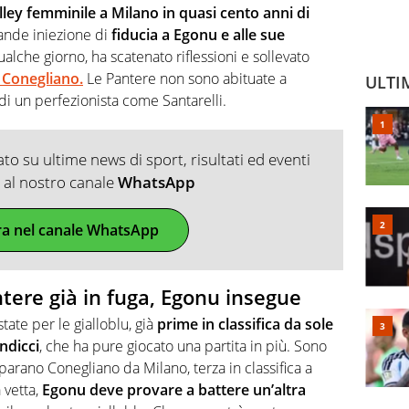
lley femminile a Milano in quasi cento anni di
rande iniezione di
fiducia a Egonu e alle sue
alche giorno, ha scatenato riflessioni e sollevato
 Conegliano.
Le Pantere non sono abituate a
ULTI
di un perfezionista come Santarelli.
o su ultime news di sport, risultati ed eventi
ti al nostro canale
WhatsApp
ra nel canale WhatsApp
ntere già in fuga, Egonu insegue
tate per le gialloblu, già
prime in classifica da sole
ndicci
, che ha pure giocato una partita in più. Sono
parano Conegliano da Milano, terza in classifica a
 vetta,
Egonu deve provare a battere un’altra