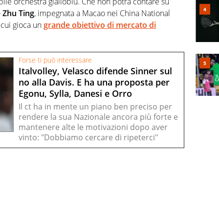
bile orchestra gialloblu. Che non potrà contare su
e Zhu Ting
, impegnata a Macao nei China National
cui gioca un
grande obiettivo di mercato di
Forse ti può interessare
Italvolley, Velasco difende Sinner sul
no alla Davis. E ha una proposta per
Egonu, Sylla, Danesi e Orro
Il ct ha in mente un piano ben preciso per
rendere la sua Nazionale ancora più forte e
mantenere alte le motivazioni dopo aver
vinto: "Dobbiamo cercare di ripeterci"