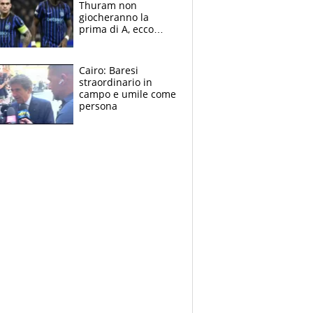
Thuram non
giocheranno la
prima di A, ecco
perchè. Tutto sulle
spalle di Pio
Esposito ma la
Cairo: Baresi
garanzia è Stankovic
straordinario in
campo e umile come
persona