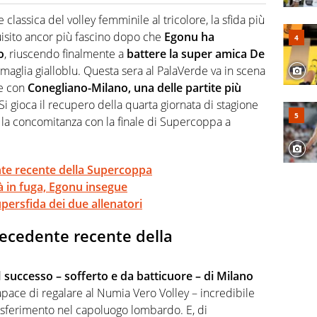
 il glossario del calcio in una nicchia di esperti, lui ne
a svista arbitrale né gli umori social del mondo delle
de classica del volley femminile al tricolore, la sfida più
cquisito ancor più fascino dopo che
Egonu ha
o
, riuscendo finalmente a
battere la super amica De
maglia gialloblu. Questa sera al PalaVerde va in scena
le con
Conegliano-Milano, una delle partite più
Si gioca il recupero della quarta giornata di stagione
 la concomitanza con la finale di Supercoppa a
nte recente della Supercoppa
ià in fuga, Egonu insegue
upersfida dei due allenatori
recedente recente della
l
successo – sofferto e da batticuore – di Milano
 capace di regalare al Numia Vero Volley – incredibile
rasferimento nel capoluogo lombardo. E, di