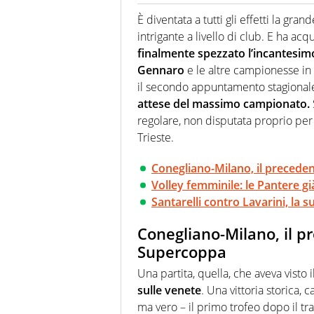
Se mai ci fosse modo di traslare
farebbe parte. Non si perde un
È diventata a tutti gli effetti la gran
curve
intrigante a livello di club. E ha a
finalmente spezzato l’incantesim
Gennaro
e le altre campionesse in 
il secondo appuntamento stagiona
attese del massimo campionato.
regolare, non disputata proprio per
Trieste.
Conegliano-Milano, il precede
Volley femminile: le Pantere g
Santarelli contro Lavarini, la s
Conegliano-Milano, il p
Supercoppa
Una partita, quella, che aveva visto i
sulle venete
. Una vittoria storica,
ma vero – il primo trofeo dopo il t