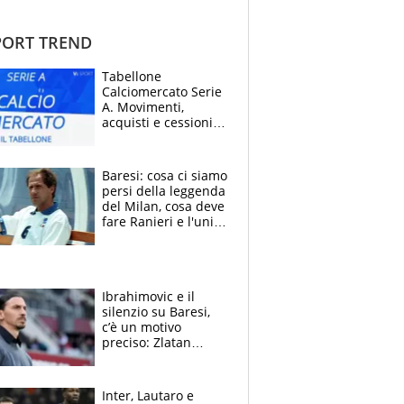
ORT TREND
Tabellone
Calciomercato Serie
A. Movimenti,
acquisti e cessioni:
estate 2026-27
Baresi: cosa ci siamo
persi della leggenda
del Milan, cosa deve
fare Ranieri e l'unico
neo di una carriera
immacolata
Ibrahimovic e il
silenzio su Baresi,
c’è un motivo
preciso: Zlatan
segnato dalla
tragedia del fratello
e dalla morte di
Inter, Lautaro e
Raiola