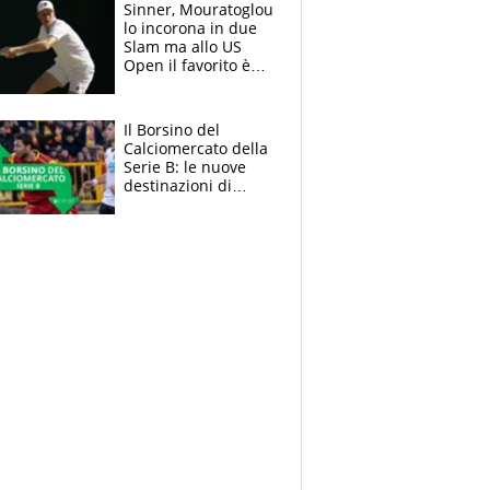
Sinner, Mouratoglou
lo incorona in due
Slam ma allo US
Open il favorito è
Alcaraz. Laila,
passerella nel
museo
Il Borsino del
Calciomercato della
Serie B: le nuove
destinazioni di
Pittarello, Dorval e
Parigi