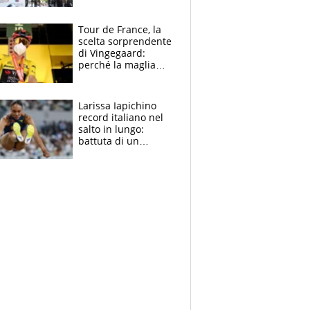
rito della Norvegia
di Haaland e
compagni
Tour de France, la
scelta sorprendente
di Vingegaard:
perché la maglia
gialla indossa la
mascherina, il
rischio da evitare
Larissa Iapichino
record italiano nel
salto in lungo:
battuta di un
centimetro mamma
Fiona May