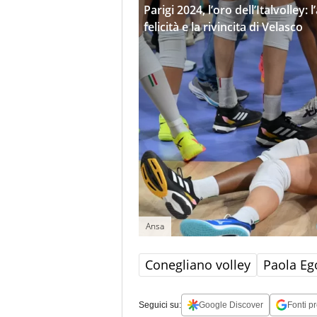
Parigi 2024, l’oro dell’Italvolley:
felicità e la rivincita di Velasco
Ansa
Conegliano volley
Paola E
Seguici su:
Google Discover
Fonti pr