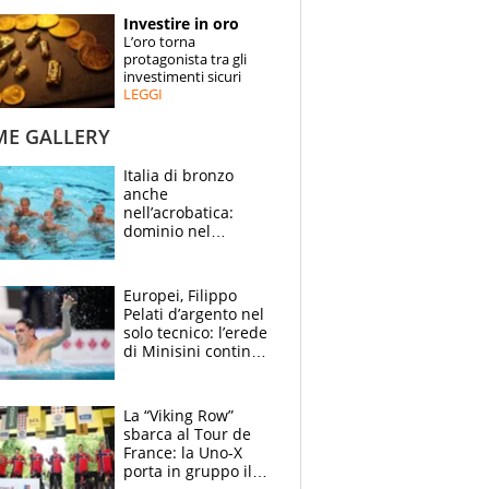
STORIE
Investire in oro
L’oro torna
SPECIALI
protagonista tra gli
investimenti sicuri
LEGGI
ESPERTI
ME GALLERY
CONTATTI
Italia di bronzo
anche
nell’acrobatica:
dominio nel
medagliere, ora
tocca a Ceccon, Curti
e compagni
Europei, Filippo
continuare
Pelati d’argento nel
solo tecnico: l’erede
di Minisini continua
a stupire, Los
Angeles è già nel
mirino
La “Viking Row”
sbarca al Tour de
France: la Uno-X
porta in gruppo il