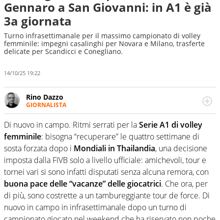
Gennaro a San Giovanni: in A1 è già
3a giornata
Turno infrasettimanale per il massimo campionato di volley
femminile: impegni casalinghi per Novara e Milano, trasferte
delicate per Scandicci e Conegliano.
14/10/25 19:22
Rino Dazzo
GIORNALISTA
Se mai ci fosse modo di traslare il glossario del calcio in
una nicchia di esperti, lui ne farebbe parte. Non si perde
Di nuovo in campo. Ritmi serrati per la
Serie A1 di volley
una svista arbitrale né gli umori social del mondo delle
femminile
: bisogna “recuperare” le quattro settimane di
curve
sosta forzata dopo i
Mondiali in Thailandia
, una decisione
imposta dalla FIVB solo a livello ufficiale: amichevoli, tour e
tornei vari si sono infatti disputati senza alcuna remora, con
buona pace delle “vacanze” delle giocatrici
. Che ora, per
di più, sono costrette a un tambureggiante tour de force. Di
nuovo in campo in infrasettimanale dopo un turno di
campionato giocato nel weekend che ha riservato non poche