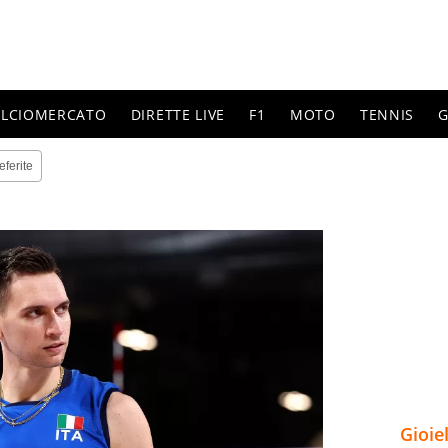
ALCIOMERCATO
DIRETTE LIVE
F1
MOTO
TENNIS
G
eferite
Gioie