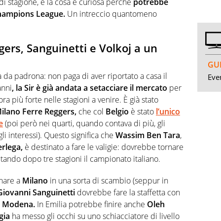
i stagione, e la cosa è curiosa perché
potrebbe
 Champions League.
Un intreccio quantomeno
gers, Sanguinetti e Volkoj a un
GUI
a da padrona: non paga di aver riportato a casa il
Even
anni
, la Sir è già andata a setacciare il mercato
per
ora più forte nelle stagioni a venire. È già stato
ilano Ferre Reggers,
che col
Belgio
è stato
l’unico
e
(poi però nei quarti, quando contava di più, gli
 gli interessi). Questo significa che
Wassim Ben Tara
,
rlega,
è destinato a fare le valigie: dovrebbe tornare
tando dopo tre stagioni il campionato italiano.
nare a
Milano
in una sorta di scambio (seppur in
Giovanni Sanguinetti
dovrebbe fare la staffetta con
a
Modena.
In Emilia potrebbe finire anche
Oleh
gia
ha messo gli occhi su uno schiacciatore di livello