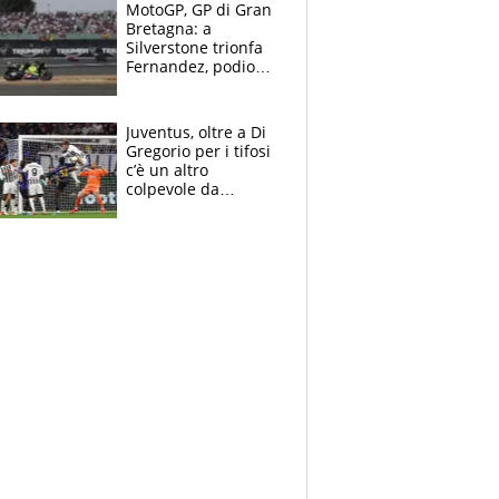
MotoGP, GP di Gran
Bretagna: a
Silverstone trionfa
Fernandez, podio
tutto Aprilia.
Bezzecchi stremato
ed eroico
Juventus, oltre a Di
Gregorio per i tifosi
c’è un altro
colpevole da
mandar via