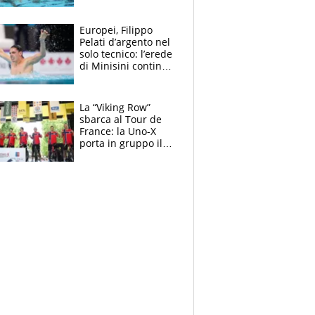
medagliere, ora
tocca a Ceccon, Curti
e compagni
Europei, Filippo
continuare
Pelati d’argento nel
solo tecnico: l’erede
di Minisini continua
a stupire, Los
Angeles è già nel
mirino
La “Viking Row”
sbarca al Tour de
France: la Uno-X
porta in gruppo il
rito della Norvegia
di Haaland e
compagni