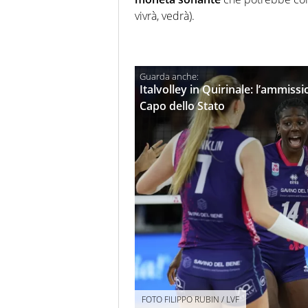
vivrà, vedrà).
Italvolley in Quirinale: l’ammissi
Capo dello Stato
FOTO FILIPPO RUBIN / LVF