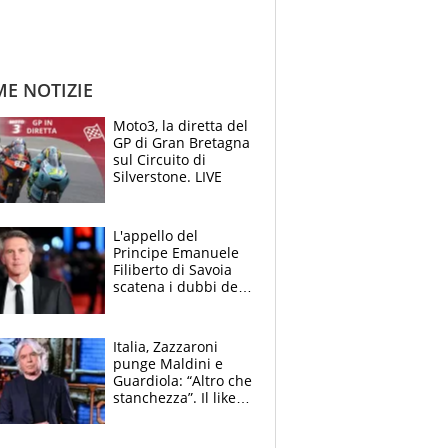
ME NOTIZIE
Moto3, la diretta del
GP di Gran Bretagna
sul Circuito di
Silverstone. LIVE
L'appello del
Principe Emanuele
Filiberto di Savoia
scatena i dubbi dei
tifosi: "E' una
trappola"
Italia, Zazzaroni
punge Maldini e
Guardiola: “Altro che
stanchezza”. Il like
di Mancini e le
polemiche sui social