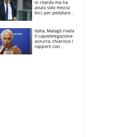
in ritardo ma ha
avuto solo mezza
bici, per pedalare
serve altro: i nodi
cruciali
Italia, Malagò rivela
il capodelegazione
azzurro, chiarisce i
rapporti con
Mancini e Conte e si
schiera su caso
Infantino