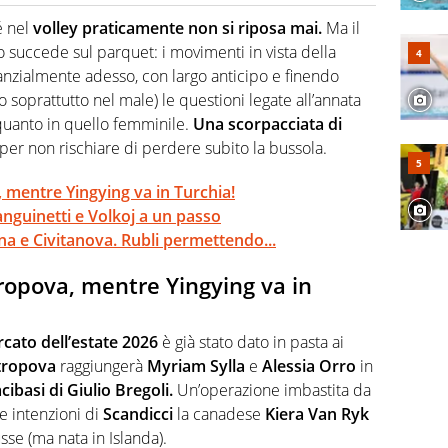
o a tutto campo, è il tuttologo di Virgilio Sport. Provate a
 di volley o di curling: ve ne farà innamorare
é nel
volley
praticamente non si riposa mai.
Ma il
 succede sul parquet: i movimenti in vista della
anzialmente adesso, con largo anticipo e finendo
o soprattutto nel male) le questioni legate all’annata
quanto in quello femminile.
Una scorpacciata di
per non rischiare di perdere subito la bussola.
 mentre Yingying va in Turchia!
anguinetti e Volkoj a un passo
 e Civitanova. Rubli permettendo...
ropova, mentre Yingying va in
cato dell’estate 2026
è già stato dato in pasta ai
tropova
raggiungerà
Myriam Sylla
e
Alessia Orro
in
cibasi di Giulio Bregoli.
Un’operazione imbastita da
 intenzioni di
Scandicci
la canadese
Kiera Van Ryk
usse (ma nata in Islanda).