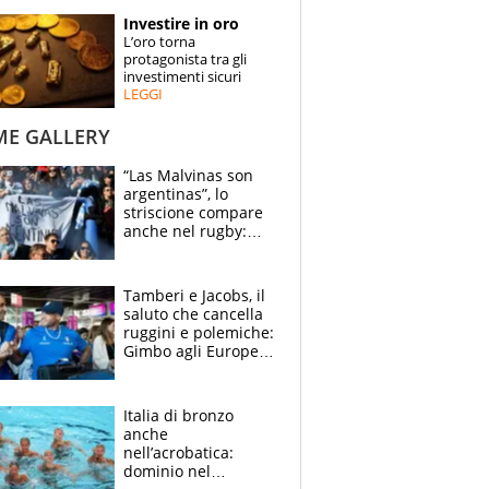
STORIE
Investire in oro
L’oro torna
SPECIALI
protagonista tra gli
investimenti sicuri
LEGGI
ESPERTI
ME GALLERY
CONTATTI
“Las Malvinas son
argentinas”, lo
striscione compare
anche nel rugby:
dopo Messi e
compagni ormai è
un caso
Tamberi e Jacobs, il
saluto che cancella
ruggini e polemiche:
Gimbo agli Europei
cerca un altro
miracolo
Italia di bronzo
anche
nell’acrobatica:
dominio nel