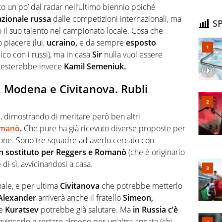
ito un po’ dal radar nell’ultimo biennio poiché
azionale russa
dalle competizioni internazionali, ma
SP
il suo talento nel campionato locale. Cosa che
 piacere (lui,
ucraino,
e da sempre
esposto
ico con i russi), ma in casa
Sir
nulla vuol essere
. Resterebbe invece
Kamil Semeniuk.
 Modena e Civitanova. Rubli
, dimostrando di meritare però ben altri
omanò
.
Che pure ha già ricevuto diverse proposte per
gione. Sono tre squadre ad averlo cercato con
un sostituto per Reggers e Romanò
(che è originario
i sì, avvicinandosi a casa.
nale, e per ultima
Civitanova
che potrebbe metterlo
Alexander
arriverà anche il fratello
Simeon,
he
Kuratsev
potrebbe già salutare. Ma
in Russia c’è
incerlo a restare almeno per un’altra annata (chi