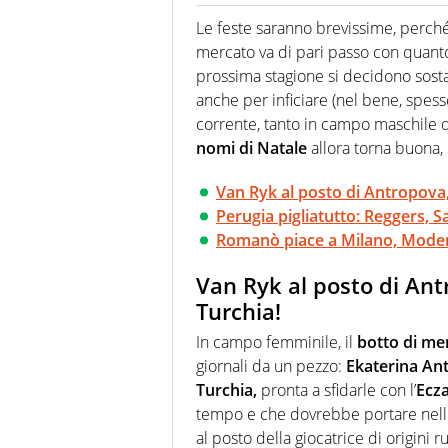
Giornalista (pubblicista) sportiv
chiedergli di boxe, di scherma,
Le feste saranno brevissime, perch
mercato va di pari passo con quanto
prossima stagione si decidono sost
anche per inficiare (nel bene, spess
corrente, tanto in campo maschile 
nomi di Natale
allora torna buona, 
Van Ryk al posto di Antropova,
Perugia pigliatutto: Reggers, S
Romanò piace a Milano, Modena
Van Ryk al posto di Ant
Turchia!
In campo femminile, il
botto di mer
giornali da un pezzo:
Ekaterina An
Turchia,
pronta a sfidarle con l’
Ecza
tempo e che dovrebbe portare nelle
al posto della giocatrice di origini r