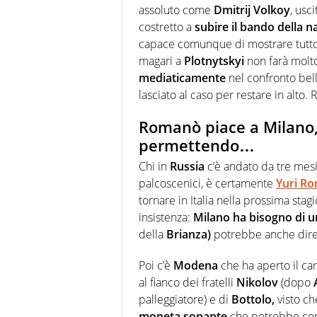
assoluto come
Dmitrij Volkoy
, usc
costretto a
subire il bando della n
capace comunque di mostrare tutto 
magari a
Plotnytskyi
non farà molto
mediaticamente
nel confronto bell
lasciato al caso per restare in alto
Romanò piace a Milano,
permettendo…
Chi in
Russia
c’è andato da tre mesi
palcoscenici, è certamente
Yuri R
tornare in Italia nella prossima sta
insistenza:
Milano ha bisogno di 
della
Brianza)
potrebbe anche dire d
Poi c’è
Modena
che ha aperto il ca
al fianco dei fratelli
Nikolov
(dopo
palleggiatore) e di
Bottolo,
visto c
moneta sonante
che potrebbe conv