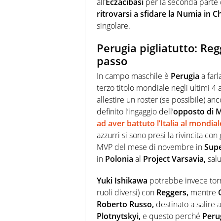
all’
Eczacibasi
per la seconda parte d
ritrovarsi a sfidare la Numia in
singolare.
Perugia pigliatutto: Reg
passo
In campo maschile è
Perugia
a farl
terzo titolo mondiale negli ultimi 4 
allestire un roster (se possibile) anc
definito l’ingaggio dell’
opposto di M
ad aver battuto l’Italia al mondial
azzurri si sono presi la rivincita con
MVP del mese di novembre in
Supe
in
Polonia
al
Project Varsavia,
salu
Yuki Ishikawa
potrebbe invece tor
ruoli diversi) con
Reggers,
mentre
Roberto Russo,
destinato a salire 
Plotnytskyi,
e questo perché
Peru