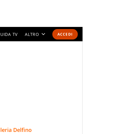
UIDA TV
ALTRO
ACCEDI
CALENDARI E CLASSIFICHE
ALTRI SPORT
MONDIALI 2026
OLIMPIADI
GOSSIP
LIFESTYLE
lleria Delfino