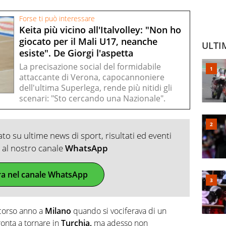
Forse ti può interessare
Keita più vicino all'Italvolley: "Non ho
giocato per il Mali U17, neanche
ULTI
esiste". De Giorgi l'aspetta
La precisazione social del formidabile
attaccante di Verona, capocannoniere
dell'ultima Superlega, rende più nitidi gli
scenari: "Sto cercando una Nazionale".
o su ultime news di sport, risultati ed eventi
ti al nostro canale
WhatsApp
ra nel canale WhatsApp
scorso anno a
Milano
quando si vociferava di un
ronta a tornare in
Turchia,
ma adesso non