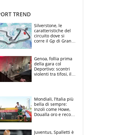
ORT TREND
Silverstone, le
caratteristiche del
circuito dove si
corre il Gp di Gran
Bretagna del
Motomondiale
Genoa, follia prima
della gara col
Deportivo: scontri
violenti tra tifosi, il
video è virale
Mondiali, l’Italia più
bella di sempre:
Inzoli come Howe,
Doualla oro e record
con la staffetta, Di
Fabio dominatrice
Juventus, Spalletti è