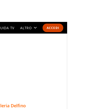
UIDA TV
ALTRO
ACCEDI
CALENDARI E CLASSIFICHE
ALTRI SPORT
MONDIALI 2026
OLIMPIADI
GOSSIP
LIFESTYLE
lleria Delfino