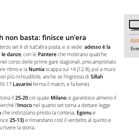
h non basta: finisce un’era
GUI
rzo set è di tutt’altra pasta, e si vede:
adesso è la
Even
 le danze
, con le
Pantere
che mostrano qualche
o nel corso delle prime gare stagionali, precampionato
are ritmo e la
Numia
scappa sul +4 (12-8), poi a muro
n più richiudibile, anche se l’ingresso di
Sillah
 20-17
Lavarini
ferma il match, e fa bene).
iona il
25-20
col quale
Milano
si garantisce almeno il
perché l’
Imoco
nel quarto set torna a dettare legge
n
che indirizzano presto la contesa.
Egonu
e
nisce
25-13)
e rimandano così il verdetto al quinto e
crivere la storia.