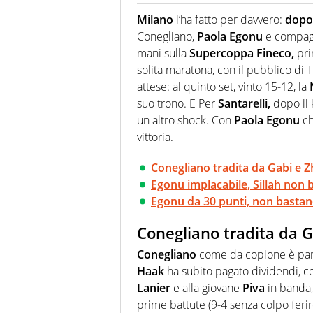
Giornalista (pubblicista) sportiv
chiedergli di boxe, di scherma,
Milano
l’ha fatto per davvero:
dopo 
Conegliano,
Paola Egonu
e compagn
mani sulla
Supercoppa Fineco,
pri
solita maratona, con il pubblico di 
attese: al quinto set, vinto 15-12, la
suo trono. E Per
Santarelli,
dopo il k
un altro shock. Con
Paola Egonu
ch
vittoria.
Conegliano tradita da Gabi e Zh
Egonu implacabile, Sillah non b
Egonu da 30 punti, non bastano
Conegliano tradita da G
Conegliano
come da copione è part
Haak
ha subito pagato dividendi, 
Lanier
e alla giovane
Piva
in banda,
prime battute (9-4 senza colpo ferir