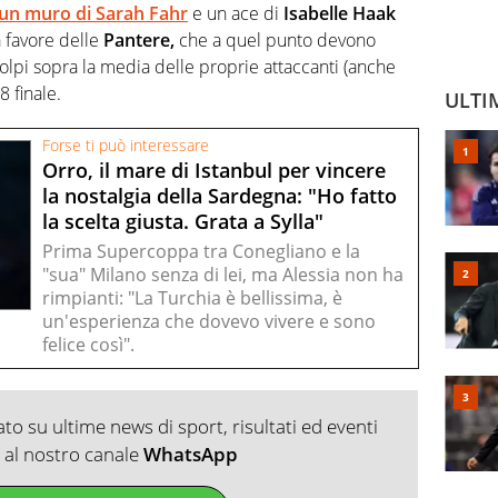
un muro di Sarah Fahr
e un ace di
Isabelle Haak
a favore delle
Pantere,
che a quel punto devono
olpi sopra la media delle proprie attaccanti (anche
8 finale.
ULTI
Forse ti può interessare
Orro, il mare di Istanbul per vincere
la nostalgia della Sardegna: "Ho fatto
la scelta giusta. Grata a Sylla"
Prima Supercoppa tra Conegliano e la
"sua" Milano senza di lei, ma Alessia non ha
rimpianti: "La Turchia è bellissima, è
un'esperienza che dovevo vivere e sono
felice così".
o su ultime news di sport, risultati ed eventi
ti al nostro canale
WhatsApp