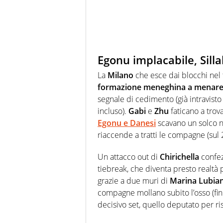
Egonu implacabile, Silla
La
Milano
che esce dai blocchi nel te
formazione meneghina a menare
segnale di cedimento (già intravist
incluso).
Gabi
e
Zhu
faticano a trov
Egonu
e
Danesi
scavano un solco no
riaccende a tratti le compagne (sul
Un attacco out di
Chirichella
confez
tiebreak, che diventa presto realtà 
grazie a due muri di
Marina Lubia
compagne mollano subito l’osso (fi
decisivo set, quello deputato per ris