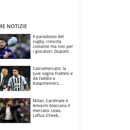
ME NOTIZIE
Il paradosso del
rugby, crescita
costante ma non per
i giocatori: Dupont
(il più pagato al
mondo) guadagna
solo 1,4 milioni
Calciomercato: la
all'anno
Juve sogna Frattesi e
dà l’addio a
Koopmeiners,
Romero si allontana
dall’Inter, Fiorentina
scatenata
Milan, Cardinale e
Amorim bloccano il
mercato: Leao,
Loftus-Cheek,
Estupinian e
Gimenez in bilico,