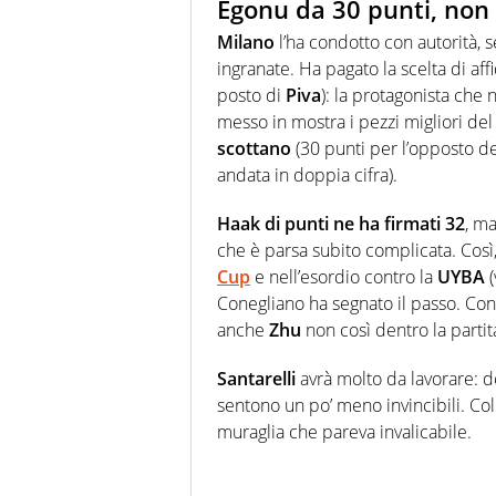
Egonu da 30 punti, non 
Milano
l’ha condotto con autorità, 
ingranate. Ha pagato la scelta di affi
posto di
Piva
): la protagonista che 
messo in mostra i pezzi migliori del
scottano
(30 punti per l’opposto de
andata in doppia cifra).
Haak di punti ne ha firmati 32
, m
che è parsa subito complicata. Così
Cup
e nell’esordio contro la
UYBA
(
Conegliano ha segnato il passo. Co
anche
Zhu
non così dentro la partit
Santarelli
avrà molto da lavorare: d
sentono un po’ meno invincibili. Co
muraglia che pareva invalicabile.