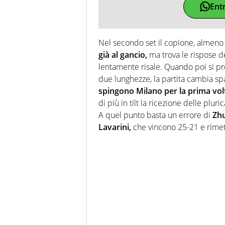
Ent
Nel secondo set il copione, almeno
già al gancio,
ma trova le rispose 
lentamente risale. Quando poi si pr
due lunghezze, la partita cambia spa
spingono Milano per la prima volt
di più in tilt la ricezione delle plur
A quel punto basta un errore di
Zh
Lavarini,
che vincono 25-21 e rimett