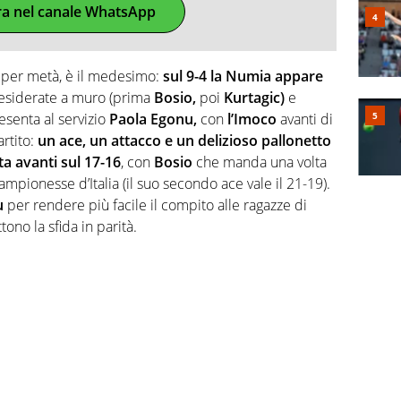
ra nel canale WhatsApp
 per metà, è il medesimo:
sul 9-4 la Numia appare
desiderate a muro (prima
Bosio,
poi
Kurtagic)
e
esenta al servizio
Paola Egonu,
con
l’Imoco
avanti di
rtito:
un ace, un attacco e un delizioso pallonetto
a avanti sul 17-16
, con
Bosio
che manda una volta
icampionesse d’Italia (il suo secondo ace vale il 21-19).
u
per rendere più facile il compito alle ragazze di
ono la sfida in parità.