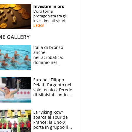
STORIE
Investire in oro
L’oro torna
SPECIALI
protagonista tra gli
investimenti sicuri
LEGGI
ESPERTI
ME GALLERY
CONTATTI
Italia di bronzo
anche
nell’acrobatica:
dominio nel
medagliere, ora
tocca a Ceccon, Curti
e compagni
Europei, Filippo
continuare
Pelati d’argento nel
solo tecnico: l’erede
di Minisini continua
a stupire, Los
Angeles è già nel
mirino
La “Viking Row”
sbarca al Tour de
France: la Uno-X
porta in gruppo il