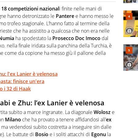
o a tutto campo, è il tuttologo di Virgilio Sport. Provate a
 di volley o di curling: ve ne farà innamorare
18 competizioni nazional
i finite nelle mani di
e hanno detronizzato le
Pantere
e hanno messo le
mo trofeo stagionale. L’hanno fatto al termine della
Trieste che ha assistito a qualcosa che non era nelle
Numia
ha spodestato la
Prosecco Doc Imoco
dal
o. nella finale iridata sulla panchina della Turchia, è
e come da copione ha messo giù il pallone della
u: l'ex Lanier è velenosa
asta: finisce un'era
 i 32 di Haak
abi e Zhu: l’ex Lanier è velenosa
ita subito a marce ingranate. La diagonale
Wolosz
e
con
Milano
che ha provato a tenere affidandosi all’
ex
 ma vedendosi subito costretta a inseguire sin dalle
e). Le battute di
Bosio
e i soliti attacchi di
Egonu
la