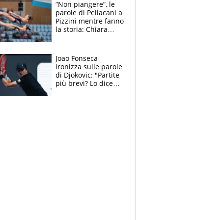
Soulè e Osorio nel
“Non piangere”, le
mirino
parole di Pellacani a
Pizzini mentre fanno
la storia: Chiara
batte anche il
record di Ceccon
Joao Fonseca
ironizza sulle parole
di Djokovic: "Partite
più brevi? Lo dice
solo perché sta
invecchiando..."