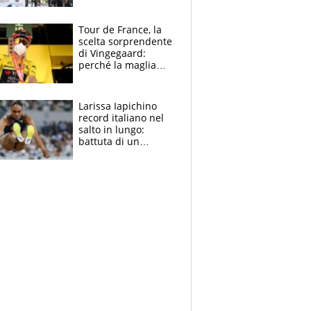
rito della Norvegia
di Haaland e
compagni
Tour de France, la
scelta sorprendente
di Vingegaard:
perché la maglia
gialla indossa la
mascherina, il
rischio da evitare
Larissa Iapichino
record italiano nel
salto in lungo:
battuta di un
centimetro mamma
Fiona May