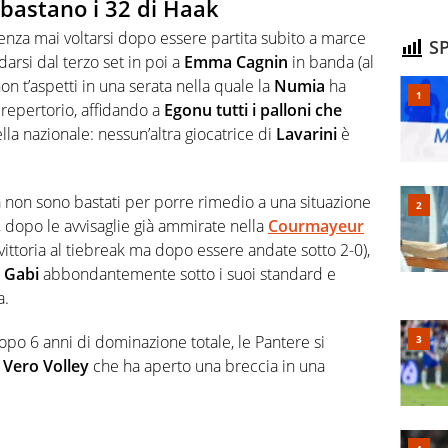
bastano i 32 di Haak
senza mai voltarsi dopo essere partita subito a marce
SP
darsi dal terzo set in poi a
Emma Cagnin
in banda (al
non t’aspetti in una serata nella quale la
Numia
ha
 repertorio, affidando a
Egonu tutti i palloni che
lla nazionale: nessun’altra giocatrice di
Lavarini
è
a non sono bastati per porre rimedio a una situazione
, dopo le avvisaglie già ammirate nella
Courmayeur
vittoria al tiebreak ma dopo essere andate sotto 2-0),
n
Gabi
abbondantemente sotto i suoi standard e
a.
opo 6 anni di dominazione totale, le Pantere si
l
Vero Volley
che ha aperto una breccia in una