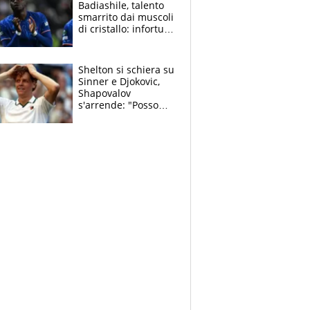
Badiashile, talento
smarrito dai muscoli
di cristallo: infortuni
a raffica negli ultimi
3 anni
Shelton si schiera su
Sinner e Djokovic,
Shapovalov
s'arrende: "Posso
battere tutti tranne
Jannik e Alcaraz"