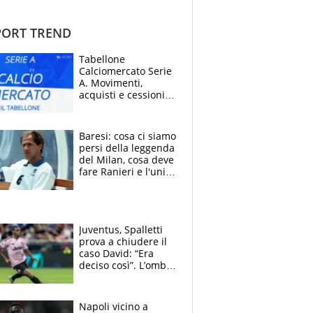
ORT TREND
Tabellone
Calciomercato Serie
A. Movimenti,
acquisti e cessioni:
estate 2026-27
Baresi: cosa ci siamo
persi della leggenda
del Milan, cosa deve
fare Ranieri e l'unico
neo di una carriera
immacolata
Juventus, Spalletti
prova a chiudere il
caso David: “Era
deciso così”. L’ombra
di Zirkzee e la
sentenza dei tifosi
Napoli vicino a