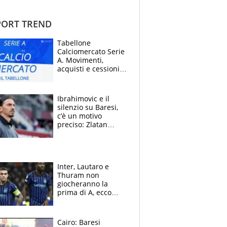
ORT TREND
Tabellone
Calciomercato Serie
A. Movimenti,
acquisti e cessioni:
estate 2026-27
Ibrahimovic e il
silenzio su Baresi,
c’è un motivo
preciso: Zlatan
segnato dalla
tragedia del fratello
e dalla morte di
Raiola
Inter, Lautaro e
Thuram non
giocheranno la
prima di A, ecco
perchè. Tutto sulle
spalle di Pio
Esposito ma la
Cairo: Baresi
garanzia è Stankovic