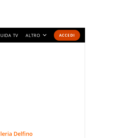
UIDA TV
ALTRO
ACCEDI
CALENDARI E CLASSIFICHE
ALTRI SPORT
MONDIALI 2026
OLIMPIADI
GOSSIP
LIFESTYLE
lleria Delfino