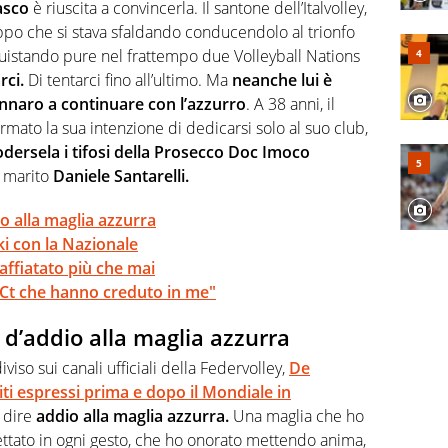
a svista arbitrale né gli umori social del mondo delle
asco
è riuscita a convincerla. Il santone dell’Italvolley,
uppo che si stava sfaldando conducendolo al trionfo
uistando pure nel frattempo due Volleyball Nations
rci.
Di tentarci fino all’ultimo. Ma
neanche lui è
nnaro a continuare con l’azzurro
. A 38 anni, il
rmato la sua intenzione di dedicarsi solo al suo club,
dersela i tifosi della Prosecco Doc Imoco
l marito
Daniele Santarelli.
 alla maglia azzurra
oki con la Nazionale
 affiatato più che mai
i Ct che hanno creduto in me"
d’addio alla maglia azzurra
iso sui canali ufficiali della Federvolley,
De
i espressi prima e dopo il Mondiale in
 dire
addio alla maglia azzurra.
Una maglia che ho
tato in ogni gesto, che ho onorato mettendo anima,