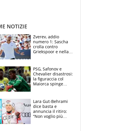
ME NOTIZIE
Zverev, addio
numero 1: Sascha
crolla contro
Griekspoor e nella
sfida a due con
Sinner si conferma
terzo. Quanti malori
PSG, Safonov e
a Montreal
Chevalier disastrosi:
la figuraccia col
Maiorca spinge
Suzuki da Luis
Enrique, Juve a
rischio beffa
Lara Gut-Behrami
dice basta e
annuncia il ritiro:
“Non voglio più
gareggiare”. Visita
decisiva per