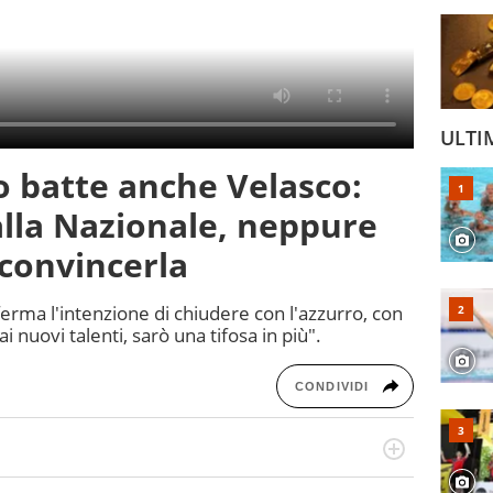
ULTI
 batte anche Velasco:
 alla Nazionale, neppure
a convincerla
nferma l'intenzione di chiudere con l'azzurro, con
ai nuovi talenti, sarò una tifosa in più".
CONDIVIDI
 il glossario del calcio in una nicchia di esperti, lui ne