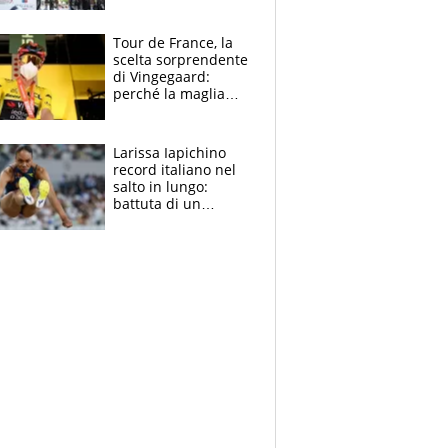
rito della Norvegia
di Haaland e
compagni
Tour de France, la
scelta sorprendente
di Vingegaard:
perché la maglia
gialla indossa la
mascherina, il
rischio da evitare
Larissa Iapichino
record italiano nel
salto in lungo:
battuta di un
centimetro mamma
Fiona May