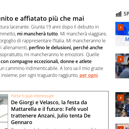
SP
unito e affiatato più che mai
ttura lacerante. Giunta 19 anni dopo il debutto in
ammetto,
mi mancherà tutto
. Mi mancherà viaggiare,
orgoglio di rappresentare l’Italia. Mi mancheranno le
gli allenamenti,
perfino le delusioni, perché anche
oprattutto, mi mancheranno le emozioni. Quelle
e con compagne eccezionali, donne e atlete
n cammino indimenticabile. A loro va il mio grazie
o insieme, per ogni traguardo raggiunto,
per ogni
Forse ti può interessare
De Giorgi e Velasco, la festa da
Mattarella e il futuro: Fefè vuol
trattenere Anzani, Julio tenta De
Gennaro