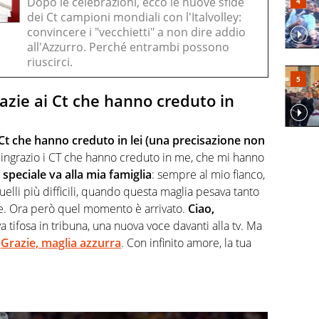
Dopo le celebrazioni, ecco le nuove sfide
dei Ct campioni mondiali con l'Italvolley:
convincere i "vecchietti" a non dire addio
all'Azzurro. Perché entrambi possono
riuscirci.
razie ai Ct che hanno creduto in
 Ct che hanno creduto in lei (una precisazione non
 “Ringrazio i CT che hanno creduto in me, che mi hanno
 speciale va alla mia famiglia
: sempre al mio fianco,
uelli più difficili, quando questa maglia pesava tanto
e. Ora però quel momento è arrivato.
Ciao,
a tifosa in tribuna, una nuova voce davanti alla tv. Ma
.
Grazie, maglia azzurra
. Con infinito amore, la tua