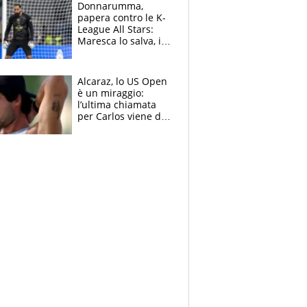
Brignone
Donnarumma,
papera contro le K-
League All Stars:
Maresca lo salva, i
tifosi del City lo
attaccano
Alcaraz, lo US Open
è un miraggio:
l’ultima chiamata
per Carlos viene da
New York e
potrebbe
coinvolgere Serena
Williams