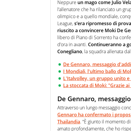
farebbe parte. Non si perde un
Neppure
un mago come Julio Vel
curve
l’allenatore che ha rilanciato un gr
olimpico e a quello mondiale, conq
League,
s’era ripromesso di prova
riuscito a convincere Moki De Ge
libero di Piano di Sorrento ha confe
d’ora in avanti.
Continueranno a go
Conegliano
, la squadra allenata da
De Gennaro, messaggio d'addio
I Mondiali, l'ultimo ballo di M
L'Italvolley, un gruppo unito e
La stoccata di Moki: "Grazie a
De Gennaro, messaggio 
Attraverso un lungo messaggio condiv
Gennaro ha confermato i proposit
Thailandia
. “È giunto il momento di
amato profondamente, che ho rispet