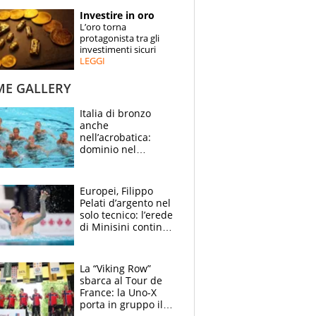
STORIE
Investire in oro
L’oro torna
SPECIALI
protagonista tra gli
investimenti sicuri
LEGGI
ESPERTI
ME GALLERY
CONTATTI
Italia di bronzo
anche
nell’acrobatica:
dominio nel
medagliere, ora
tocca a Ceccon, Curti
e compagni
Europei, Filippo
continuare
Pelati d’argento nel
solo tecnico: l’erede
di Minisini continua
a stupire, Los
Angeles è già nel
mirino
La “Viking Row”
sbarca al Tour de
France: la Uno-X
porta in gruppo il