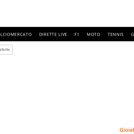
ALCIOMERCATO
DIRETTE LIVE
F1
MOTO
TENNIS
G
eferite
Gioie