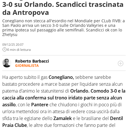
3-0 su Orlando. Scandicci trascinata
da Antropova
Conegliano non stecca all'esordio nel Mondiale per CLub FIVB: a
San Paolo arriva un secco 3-0 sulle Orlando Valkyries e una
prima ipoteca sul passaggio alle semifinali. Scandicci ok con lo
Zhetysu
09/12/25 20:07
4 min di lettura
Roberto Barbacci
GIORNALISTA
Giornalista (pubblicista) sportivo a tutto campo, è il
tuttologo di Virgilio Sport. Provate a chiedergli di boxe, di
Ha aperto subito il gas
Conegliano,
sebbene sarebbe
scherma, di volley o di curling: ve ne farà innamorare
bastato procedere a marce basse per liquidare senza alcun
patema d’animo le statunitensi di
Orlando.
Comodo 3-0 e la
caccia alla conferma sul trono iridato parte senza alcun
assillo
, con le
Pantere
che chiudono i giochi in poco più di
un’ora mettendosi ora in attesa di vedere cosa uscirà dalla
sfida tra le egiziane dello
Zamalek
e le brasiliane del
Dentil
Praia Clube
, le altre due formazioni che fanno parte del