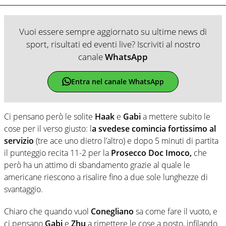
Vuoi essere sempre aggiornato su ultime news di
sport, risultati ed eventi live? Iscriviti al nostro
canale
WhatsApp
Entra nel canale WhatsApp
Ci pensano però le solite
Haak
e
Gabi
a mettere subito le
cose per il verso giusto: l
a svedese comincia fortissimo al
servizio
(tre ace uno dietro l’altro) e dopo 5 minuti di partita
il punteggio recita 11-2 per la
Prosecco Doc Imoco,
che
però ha un attimo di sbandamento grazie al quale le
americane riescono a risalire fino a due sole lunghezze di
svantaggio.
Chiaro che quando vuol
Conegliano
sa come fare il vuoto, e
ci pensano
Gabi
e
Zhu
a rimettere le cose a posto, infilando