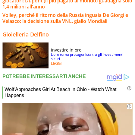
giocatori: Dupont (il più pagato al mondo) guadagna solo
1,4 milioni all'anno
Volley, perché il ritorno della Russia inguaia De Giorgi e
Velasco: la decisione sulla VNL, giallo Mondiali
Gioielleria Delfino
Investire in oro
L’oro torna protagonista tra gli investimenti
sicuri
LEGGI