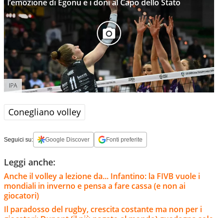
l’emozione di Egonu e i doni al Capo dello Stato
IPA
Conegliano volley
Seguici su:
Google Discover
Fonti preferite
Leggi anche:
Anche il volley a lezione da... Infantino: la FIVB vuole i
mondiali in inverno e pensa a fare cassa (e non ai
giocatori)
Il paradosso del rugby, crescita costante ma non per i