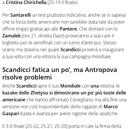
a
Cristina Chirichella
(25-19 il finale).
Per
Santarelli
un test piuttosto indicativo, anche se si sapeva
che la forza delle americane non sarebbe stata tale da poter
offrire troppi grattacapi alle
Pantere.
Che domani con lo
Zamalek
(ore 21, diretta Dazn) proveranno a staccare il
biglietto per le semifinali con un turno d’anticipo. Stesso
orario, ma stasera, nel quale
Scandicci
proverà a inaugurare
a sua volta con una vittoria la sua campagna mondiale.
Scandicci fatica un po’, ma Antropova
risolve problemi
Anche
Scandicci
apre il suo
Mondiale
con
una
vittoria: le
kazake dello Zhetysu si dimostrano un po’ più toste delle
americane
che hanno affrontato Conegliano, ma alla fine una
versione non così trascendentale delle ragazze di
Marco
Gaspari
basta e avanza per avere ragione delle asiatiche.
Il 3-0 finale (25-22, 25-21, 25-20) porta in cale la firma della