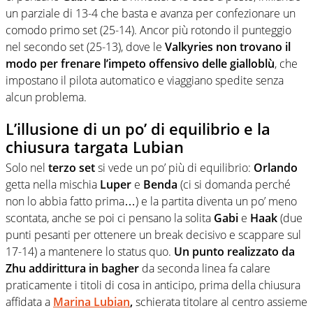
un parziale di 13-4 che basta e avanza per confezionare un
comodo primo set (25-14). Ancor più rotondo il punteggio
nel secondo set (25-13), dove le
Valkyries non trovano il
modo per frenare l’impeto offensivo delle gialloblù
, che
impostano il pilota automatico e viaggiano spedite senza
alcun problema.
L’illusione di un po’ di equilibrio e la
chiusura targata Lubian
Solo nel
terzo set
si vede un po’ più di equilibrio:
Orlando
getta nella mischia
Luper
e
Benda
(ci si domanda perché
non lo abbia fatto prima…) e la partita diventa un po’ meno
scontata, anche se poi ci pensano la solita
Gabi
e
Haak
(due
punti pesanti per ottenere un break decisivo e scappare sul
17-14) a mantenere lo status quo.
Un punto realizzato da
Zhu
addirittura in bagher
da seconda linea fa calare
praticamente i titoli di cosa in anticipo, prima della chiusura
affidata a
Marina Lubian
,
schierata titolare al centro assieme