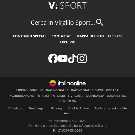
Cerca in Virgilio Sport...
CONTENUTI SPECIALI
CONTATTACI
MAPPA DEL SITO
FEED RSS
ARCHIVIO
LIBERO
VIRGILIO
PAGINEGIALLE
PAGINEGIALLE SHOP
PGCASA
PAGINEBIANCHE
TUTTOCITTÀ
DILEI
SIVIAGGIA
QUIFINANZA
BUONISSIMO
SUPEREVA
Chi siamo
Note Legali
Privacy
Cookie Policy
Preferenze sui cookie
Aiuto
© Italiaonline S.p.A. 2026
Direzione e coordinamento di Libero Acquisition S.á r.l.
P. IVA 03970540963