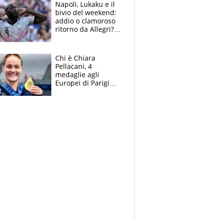
Napoli, Lukaku e il
bivio del weekend:
addio o clamoroso
ritorno da Allegri?
Gli scenari
Chi è Chiara
Pellacani, 4
medaglie agli
Europei di Parigi
2026, papà
Giampaolo
giornalista, mamma
insegnante e il
fratello calciatore