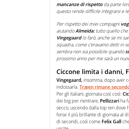
mancanze di rispetto
da parte loro
questo rende difficile integrarsi e le
Per rispetto dei miei compagni
vog
aiutando
Almeida:
tutto quello che 
Vingegaard
lo farò, anche se mi s
squadra, come c’eravamo detti in se
sembra non sia possibile quando
si
prossimo anno per me sarà un nuo
Ciccone limita i danni, 
Vingegaard,
insomma, dopo aver ced
indossarla.
Træen rimane secondo 
Per gli italiani, giornata così così:
Ci
dei big per rientrare,
Pellizzari
ha f
secco, uscendo dalla top ten dove h
forse il più brillante di giornata al 
di secondi, così come
Felix Gall
che
uscite.