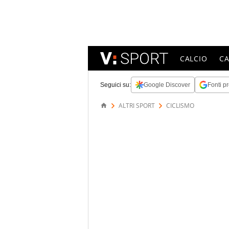
CALCIO
C
Seguici su:
Google Discover
Fonti pr
ALTRI SPORT
CICLISMO