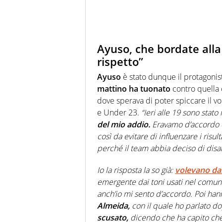
Ayuso, che bordate all
rispetto”
Ayuso
è stato dunque il protagonis
mattino ha tuonato
contro quella 
dove sperava di poter spiccare il v
e Under 23.
“Ieri alle 19 sono stato
del mio addio.
Eravamo d’accordo 
così da evitare di influenzare i risu
perché il team abbia deciso di disa
Io la risposta la so già:
volevano da
emergente dai toni usati nel comun
anch’io mi sento d’accordo. Poi ha
Almeida,
con il quale ho parlato 
scusato,
dicendo che ha capito che