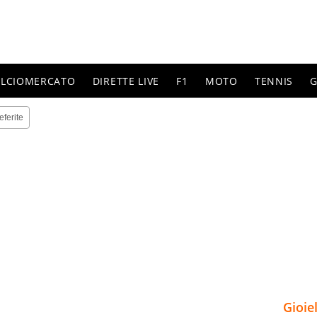
ALCIOMERCATO
DIRETTE LIVE
F1
MOTO
TENNIS
G
eferite
Gioie