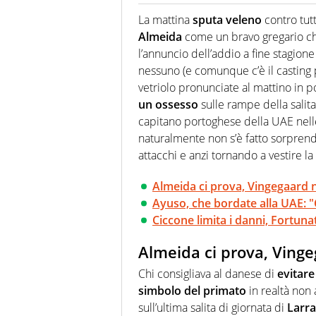
Giornalista (pubblicista) sportiv
chiedergli di boxe, di scherma,
La mattina
sputa veleno
contro tutt
Almeida
come un bravo gregario che 
l’annuncio dell’addio a fine stagione
nessuno (e comunque c’è il casting 
vetriolo pronunciate al mattino in p
un ossesso
sulle rampe della salita
capitano portoghese della UAE nell
naturalmente non s’è fatto sorprend
attacchi e anzi tornando a vestire la
Almeida ci prova, Vingegaard n
Ayuso, che bordate alla UAE: 
Ciccone limita i danni, Fortuna
Almeida ci prova, Vinge
Chi consigliava al danese di
evitare
simbolo del primato
in realtà non 
sull’ultima salita di giornata di
Larr