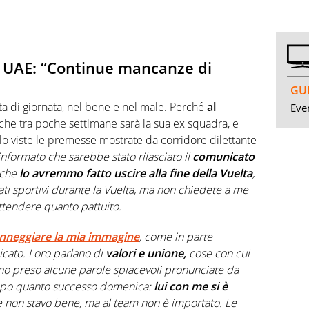
a UAE: “Continue mancanze di
GUI
ta di giornata, nel bene e nel male. Perché
al
Even
che tra poche settimane sarà la sua ex squadra, e
olo viste le premesse mostrate da corridore dilettante
 informato che sarebbe stato rilasciato il
comunicato
che
lo avremmo fatto uscire alla fine della Vuelta
,
ltati sportivi durante la Vuelta, ma non chiedete a me
ttendere quanto pattuito.
nneggiare la mia immagine
, come in parte
icato. Loro parlano di
valori e unione,
cose con cui
nno preso alcune parole spiacevoli pronunciate da
dopo quanto successo domenica:
lui con me si è
 non stavo bene, ma al team non è importato. Le