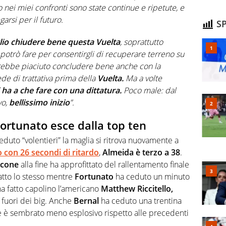
 nei miei confronti sono state continue e ripetute, e
garsi per il futuro.
SP
lio chiudere bene questa Vuelta
, soprattutto
potrò fare per consentirgli di recuperare terreno su
arebbe piaciuto concludere bene anche con la
de di trattativa prima della
Vuelta.
Ma a volte
 ha a che fare con una dittatura.
Poco male: dal
vo,
bellissimo inizio
”.
Fortunato esce dalla top ten
uto “volentieri” la maglia si ritrova nuovamente a
con 26 secondi di ritardo
,
Almeida è terzo a 38
.
ccone
alla fine ha approfittato del rallentamento finale
atto lo stesso mentre
Fortunato
ha ceduto un minuto
a fatto capolino l’americano
Matthew Riccitello,
di fuori dei big. Anche
Bernal
ha ceduto una trentina
 è sembrato meno esplosivo rispetto alle precedenti