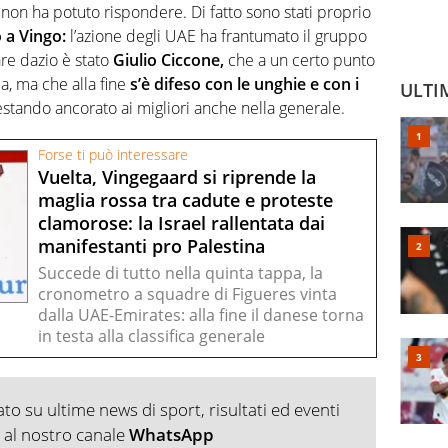
non ha potuto rispondere. Di fatto sono stati proprio
o a Vingo:
l’azione degli UAE ha frantumato il gruppo
are dazio è stato
Giulio Ciccone,
che a un certo punto
a, ma che alla fine
s’è difeso con le unghie e con i
ULTI
stando ancorato ai migliori anche nella generale.
Forse ti può interessare
Vuelta, Vingegaard si riprende la
maglia rossa tra cadute e proteste
clamorose: la Israel rallentata dai
manifestanti pro Palestina
Succede di tutto nella quinta tappa, la
cronometro a squadre di Figueres vinta
dalla UAE-Emirates: alla fine il danese torna
in testa alla classifica generale
o su ultime news di sport, risultati ed eventi
ti al nostro canale
WhatsApp