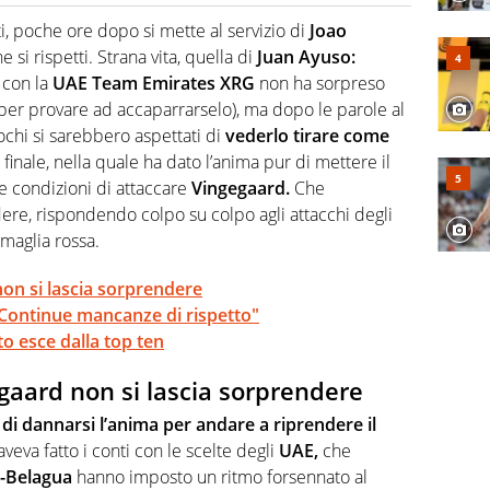
o a tutto campo, è il tuttologo di Virgilio Sport. Provate a
 di volley o di curling: ve ne farà innamorare
i, poche ore dopo si mette al servizio di
Joao
si rispetti. Strana vita, quella di
Juan Ayuso:
 con la
UAE Team Emirates XRG
non ha sorpreso
per provare ad accaparrarselo), ma dopo le parole al
ochi si sarebbero aspettati di
vederlo tirare come
 finale, nella quale ha dato l’anima pur di mettere il
e condizioni di attaccare
Vingegaard.
Che
ere, rispondendo colpo su colpo agli attacchi degli
 maglia rossa.
on si lascia sorprendere
"Continue mancanze di rispetto"
to esce dalla top ten
gaard non si lascia sorprendere
 di dannarsi l’anima per andare a riprendere il
aveva fatto i conti con le scelte degli
UAE,
che
a-Belagua
hanno imposto un ritmo forsennato al