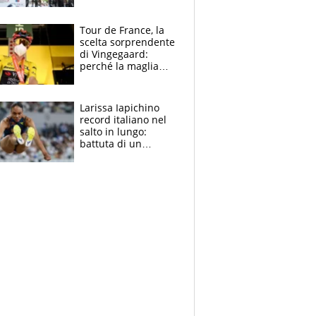
rito della Norvegia
di Haaland e
compagni
Tour de France, la
scelta sorprendente
di Vingegaard:
perché la maglia
gialla indossa la
mascherina, il
rischio da evitare
Larissa Iapichino
record italiano nel
salto in lungo:
battuta di un
centimetro mamma
Fiona May