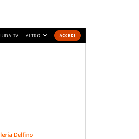
UIDA TV
ALTRO
ACCEDI
CALENDARI E CLASSIFICHE
ALTRI SPORT
MONDIALI 2026
OLIMPIADI
GOSSIP
LIFESTYLE
lleria Delfino