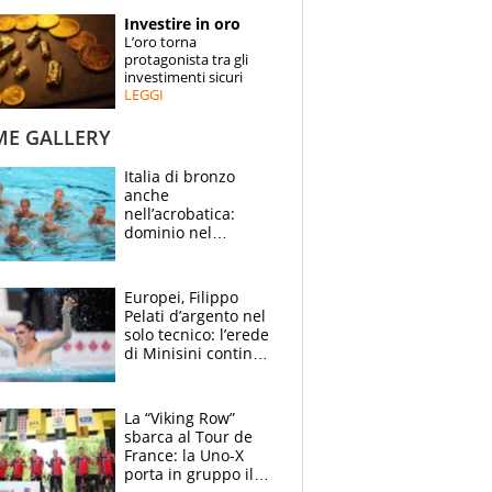
STORIE
Investire in oro
L’oro torna
SPECIALI
protagonista tra gli
investimenti sicuri
LEGGI
ESPERTI
ME GALLERY
CONTATTI
Italia di bronzo
anche
nell’acrobatica:
dominio nel
medagliere, ora
tocca a Ceccon, Curti
e compagni
Europei, Filippo
continuare
Pelati d’argento nel
solo tecnico: l’erede
di Minisini continua
a stupire, Los
Angeles è già nel
mirino
La “Viking Row”
sbarca al Tour de
France: la Uno-X
porta in gruppo il