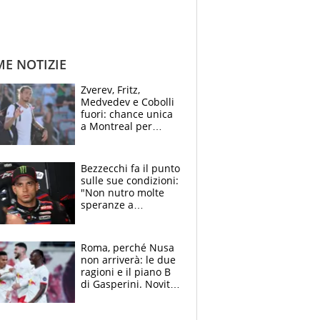
ME NOTIZIE
Zverev, Fritz,
Medvedev e Cobolli
fuori: chance unica
a Montreal per
Musetti, Jodar e
Fonseca. Sascha
attacca le palline
Bezzecchi fa il punto
sulle sue condizioni:
"Non nutro molte
speranze a
Silverstone". Ma
promette battaglia
da Aragon
Roma, perché Nusa
non arriverà: le due
ragioni e il piano B
di Gasperini. Novità
su Pellegrini e
Cacciamani