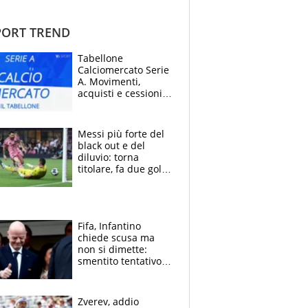
ORT TREND
Tabellone
Calciomercato Serie
A. Movimenti,
acquisti e cessioni:
estate 2026-27
Messi più forte del
black out e del
diluvio: torna
titolare, fa due gol e
un assist e trascina
l'Inter Miami, altro
che ritiro
Fifa, Infantino
chiede scusa ma
non si dimette:
smentito tentativo di
corruzione al
Marocco
Zverev, addio