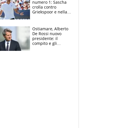
numero 1: Sascha
crolla contro
Griekspoor e nella
sfida a due con
Sinner si conferma
terzo. Quanti malori
Ostiamare, Alberto
a Montreal
De Rossi nuovo
presidente: il
compito e gli
obiettivi ricevuti dal
figlio Daniele