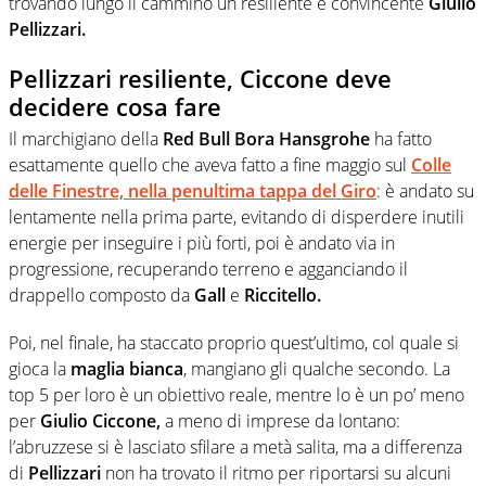
trovando lungo il cammino un resiliente e convincente
Giulio
Pellizzari.
Pellizzari resiliente, Ciccone deve
decidere cosa fare
Il marchigiano della
Red Bull Bora Hansgrohe
ha fatto
esattamente quello che aveva fatto a fine maggio sul
Colle
delle Finestre, nella penultima tappa del Giro
: è andato su
lentamente nella prima parte, evitando di disperdere inutili
energie per inseguire i più forti, poi è andato via in
progressione, recuperando terreno e agganciando il
drappello composto da
Gall
e
Riccitello.
Poi, nel finale, ha staccato proprio quest’ultimo, col quale si
gioca la
maglia bianca
, mangiano gli qualche secondo. La
top 5 per loro è un obiettivo reale, mentre lo è un po’ meno
per
Giulio Ciccone,
a meno di imprese da lontano:
l’abruzzese si è lasciato sfilare a metà salita, ma a differenza
di
Pellizzari
non ha trovato il ritmo per riportarsi su alcuni