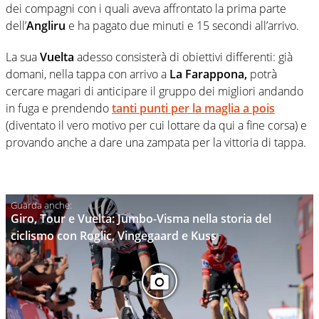
dei compagni con i quali aveva affrontato la prima parte
dell’
Angliru
e ha pagato due minuti e 15 secondi all’arrivo.
La sua
Vuelta
adesso consisterà di obiettivi differenti: già
domani, nella tappa con arrivo a
La Farappona,
potrà
cercare magari di anticipare il gruppo dei migliori andando
in fuga e prendendo
tanti punti per la maglia a pois
(diventato il vero motivo per cui lottare da qui a fine corsa) e
provando anche a dare una zampata per la vittoria di tappa.
Giro, Tour e Vuelta: Jumbo-Visma nella storia del
ciclismo con Roglic, Vingegaard e Kuss