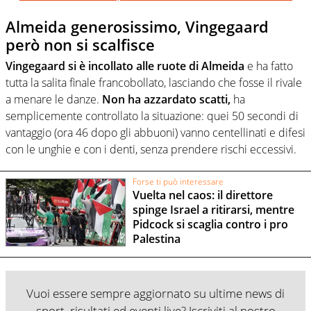
Almeida generosissimo, Vingegaard
però non si scalfisce
Vingegaard si è incollato alle ruote di Almeida
e ha fatto
tutta la salita finale francobollato, lasciando che fosse il rivale
a menare le danze.
Non ha azzardato scatti,
ha
semplicemente controllato la situazione: quei 50 secondi di
vantaggio (ora 46 dopo gli abbuoni) vanno centellinati e difesi
con le unghie e con i denti, senza prendere rischi eccessivi.
Forse ti può interessare
Vuelta nel caos: il direttore
spinge Israel a ritirarsi, mentre
Pidcock si scaglia contro i pro
Palestina
Vuoi essere sempre aggiornato su ultime news di
sport, risultati ed eventi live? Iscriviti al nostro