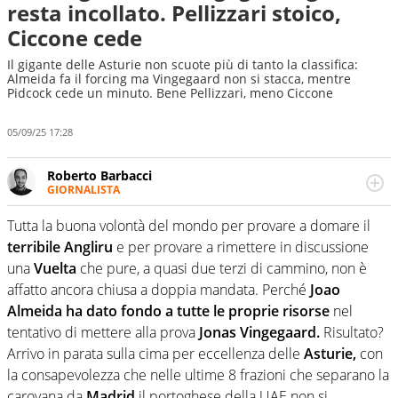
resta incollato. Pellizzari stoico,
Ciccone cede
Il gigante delle Asturie non scuote più di tanto la classifica:
Almeida fa il forcing ma Vingegaard non si stacca, mentre
Pidcock cede un minuto. Bene Pellizzari, meno Ciccone
05/09/25 17:28
Roberto Barbacci
GIORNALISTA
Giornalista (pubblicista) sportivo a tutto campo, è il
tuttologo di Virgilio Sport. Provate a chiedergli di boxe, di
Tutta la buona volontà del mondo per provare a domare il
scherma, di volley o di curling: ve ne farà innamorare
terribile Angliru
e per provare a rimettere in discussione
una
Vuelta
che pure, a quasi due terzi di cammino, non è
affatto ancora chiusa a doppia mandata. Perché
Joao
Almeida ha dato fondo a tutte le proprie risorse
nel
tentativo di mettere alla prova
Jonas Vingegaard.
Risultato?
Arrivo in parata sulla cima per eccellenza delle
Asturie,
con
la consapevolezza che nelle ultime 8 frazioni che separano la
carovana da
Madrid
il portoghese della UAE non si