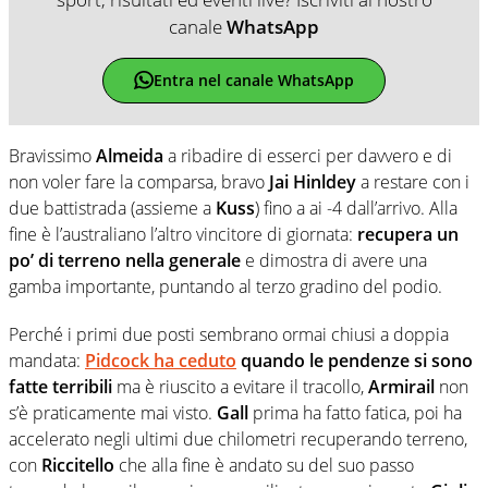
canale
WhatsApp
Entra nel canale WhatsApp
Bravissimo
Almeida
a ribadire di esserci per davvero e di
non voler fare la comparsa, bravo
Jai Hinldey
a restare con i
due battistrada (assieme a
Kuss
) fino a ai -4 dall’arrivo. Alla
fine è l’australiano l’altro vincitore di giornata:
recupera un
po’ di terreno nella generale
e dimostra di avere una
gamba importante, puntando al terzo gradino del podio.
Perché i primi due posti sembrano ormai chiusi a doppia
mandata:
Pidcock ha ceduto
quando le pendenze si sono
fatte terribili
ma è riuscito a evitare il tracollo,
Armirail
non
s’è praticamente mai visto.
Gall
prima ha fatto fatica, poi ha
accelerato negli ultimi due chilometri recuperando terreno,
con
Riccitello
che alla fine è andato su del suo passo