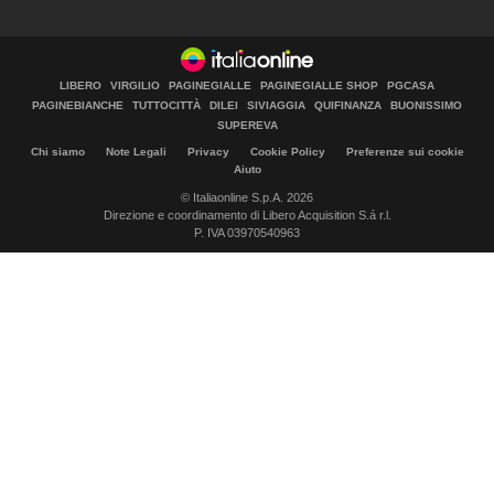
LIBERO
VIRGILIO
PAGINEGIALLE
PAGINEGIALLE SHOP
PGCASA
PAGINEBIANCHE
TUTTOCITTÀ
DILEI
SIVIAGGIA
QUIFINANZA
BUONISSIMO
SUPEREVA
Chi siamo
Note Legali
Privacy
Cookie Policy
Preferenze sui cookie
Aiuto
© Italiaonline S.p.A. 2026
Direzione e coordinamento di Libero Acquisition S.á r.l.
P. IVA 03970540963