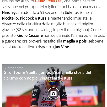
Bravissimo al solito
Giulio Pellizzari
,
che prima ha fatto
selezione nel gruppo dei migliori e poi ha dato una mano a
Hindley,
chiudendo a 53 secondi da
Soler
assieme a
Riccitello, Pidcock
e
Kuss
e mantenendo invariate le
distanze nella classifica della maglia bianca del miglior
giovane (32 secondi di vantaggio per il marchigiano). Come
previsto,
Giulio Ciccone
non s’è dannato l’anima ed è rimasto
a guardare: ora proverà l’assalto alla
maglia a pois
, sebbene
sia piuttosto indietro rispetto a
Jay Vine.
Giro, Tour e Vuelta: Jumbo-Visma nella storia del
ciclismo con Roglic, Vingegaard e Kuss