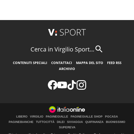
Cerca in Virgilio Sport...
CONTENUTI SPECIALI
CONTATTACI
MAPPA DEL SITO
FEED RSS
ARCHIVIO
LIBERO
VIRGILIO
PAGINEGIALLE
PAGINEGIALLE SHOP
PGCASA
PAGINEBIANCHE
TUTTOCITTÀ
DILEI
SIVIAGGIA
QUIFINANZA
BUONISSIMO
SUPEREVA