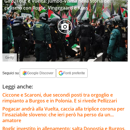
Giro, Tour e Vuelta: Jumbo-Visma nella storia del
ciclismo con Roglic, Vingegaard e Kuss
Getty
Seguici su:
Google Discover
Fonti preferite
Leggi anche:
Ciccone e Scaroni, due secondi posti tra orgoglio e
rimpianto a Burgos e in Polonia. E si rivede Pellizzari
Pogacar andrà alla Vuelta, caccia alla triplice corona per
l'insaziabile sloveno: che ieri però ha perso da un...
amatore
Roglic investito in allenamento: salta Donostia e Burgos,