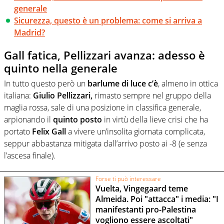
generale
Sicurezza, questo è un problema: come si arriva a
Madrid?
Gall fatica, Pellizzari avanza: adesso è
quinto nella generale
In tutto questo però un
barlume di luce c’è
, almeno in ottica
italiana:
Giulio Pellizzari,
rimasto sempre nel gruppo della
maglia rossa, sale di una posizione in classifica generale,
arpionando il
quinto posto
in virtù della lieve crisi che ha
portato
Felix Gall
a vivere un’insolita giornata complicata,
seppur abbastanza mitigata dall’arrivo posto ai -8 (e senza
l’ascesa finale).
Forse ti può interessare
Vuelta, Vingegaard teme
Almeida. Poi "attacca" i media: "I
manifestanti pro-Palestina
vogliono essere ascoltati"