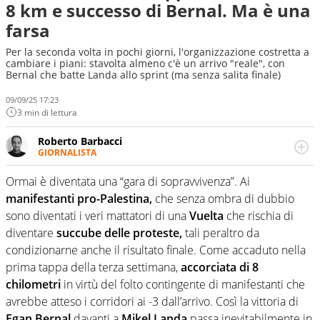
8 km e successo di Bernal. Ma è una
farsa
Per la seconda volta in pochi giorni, l'organizzazione costretta a
cambiare i piani: stavolta almeno c'è un arrivo "reale", con
Bernal che batte Landa allo sprint (ma senza salita finale)
09/09/25 17:23
3 min di lettura
Roberto Barbacci
GIORNALISTA
Giornalista (pubblicista) sportivo a tutto campo, è il
tuttologo di Virgilio Sport. Provate a chiedergli di boxe, di
Ormai è diventata una “gara di sopravvivenza”. Ai
scherma, di volley o di curling: ve ne farà innamorare
manifestanti pro-Palestina,
che senza ombra di dubbio
sono diventati i veri mattatori di una
Vuelta
che rischia di
diventare
succube delle proteste,
tali peraltro da
condizionarne anche il risultato finale. Come accaduto nella
prima tappa della terza settimana,
accorciata di 8
chilometri
in virtù del folto contingente di manifestanti che
avrebbe atteso i corridori ai -3 dall’arrivo. Così la vittoria di
Egan Bernal
davanti a
Mikel Landa
passa inevitabilmente in